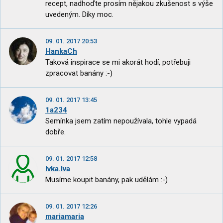
recept, nadhoďte prosím nějakou zkušenost s výše
uvedeným. Díky moc.
09. 01. 2017 20:53
HankaCh
Taková inspirace se mi akorát hodí, potřebuji
zpracovat banány :-)
09. 01. 2017 13:45
1a234
Semínka jsem zatím nepoužívala, tohle vypadá
dobře.
09. 01. 2017 12:58
Ivka.Iva
Musíme koupit banány, pak udělám :-)
09. 01. 2017 12:26
mariamaria