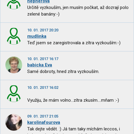
hepnerova
Určitě vyzkouším, jen musím počkat, až dozrají polo
zelené banány:-)
10. 01. 2017 20:20
mudlinka
Teď jsem se zaregistrovala a zítra vyzkouším:-)
10. 01. 2017 16:17
babicka Eva
Samé dobroty, hned zítra vyzkouším.
10. 01. 2017 16:02
Využiju, že mám volno...zítra zkusím....mňam :-)
09. 01. 2017 21:05
karolinafourova
Tak dejte vědět. :) Já tam taky míchám leccos, i