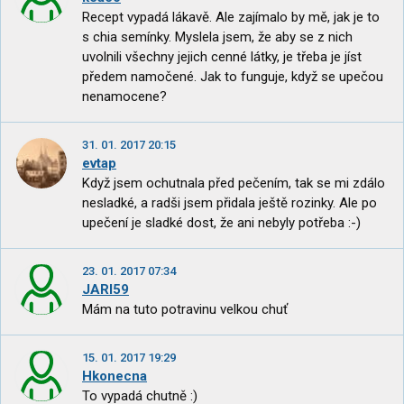
Recept vypadá lákavě. Ale zajímalo by mě, jak je to
s chia semínky. Myslela jsem, že aby se z nich
uvolnili všechny jejich cenné látky, je třeba je jíst
předem namočené. Jak to funguje, když se upečou
nenamocene?
31. 01. 2017 20:15
evtap
Když jsem ochutnala před pečením, tak se mi zdálo
nesladké, a radši jsem přidala ještě rozinky. Ale po
upečení je sladké dost, že ani nebyly potřeba :-)
23. 01. 2017 07:34
JARI59
Mám na tuto potravinu velkou chuť
15. 01. 2017 19:29
Hkonecna
To vypadá chutně :)