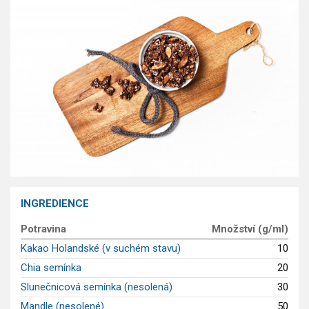
GLP-1 recepty
INGREDIENCE
Potravina
Množství (g/ml)
Kakao Holandské (v suchém stavu)
10
Chia semínka
20
Slunečnicová semínka (nesolená)
30
Mandle (nesolené)
50