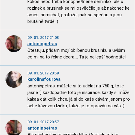
kokos nebo třeba konopné/lněné semínko.. ale u
rozinek a brusinek se mi osvědčilo je až nakonec ke
směsi přimíchat, protože jinak se spečou a jsou
brutálně tvrdé :)
09. 01. 2017 21:03
antoninpetras
Otestuju, přidám mojí oblíbenou brusinku a uvidím
co mi na to řekne dcera.... Ta je nejlepší hodnotitel.
09. 01. 2017 20:59
karolinafourova
antoninpetras: můžete si to udělat na 750 g, to je
jasné :) každopádně toto je inspirace, každý si může
kakaa dát kolik chce, já si do kaše dávám jenom pro
sebe kávovou lžičku, takže je to opravdu na vás :)
09. 01. 2017 20:57
antoninpetras
Ale nechci aby to vyznělo blbě. Opravdu mě to