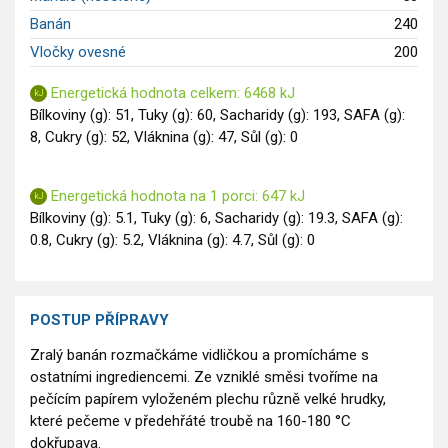
Banán
240
Vločky ovesné
200
Energetická hodnota celkem: 6468 kJ
Bílkoviny (g): 51, Tuky (g): 60, Sacharidy (g): 193, SAFA (g):
8, Cukry (g): 52, Vláknina (g): 47, Sůl (g): 0
Energetická hodnota na 1 porci: 647 kJ
Bílkoviny (g): 5.1, Tuky (g): 6, Sacharidy (g): 19.3, SAFA (g):
0.8, Cukry (g): 5.2, Vláknina (g): 4.7, Sůl (g): 0
POSTUP PŘÍPRAVY
Zralý banán rozmačkáme vidličkou a promícháme s
ostatními ingrediencemi. Ze vzniklé směsi tvoříme na
pečícím papírem vyloženém plechu různě velké hrudky,
které pečeme v předehřáté troubě na 160-180 °C
dokřupava.