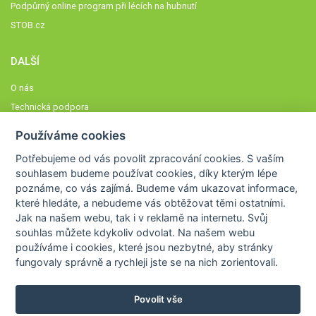
Podpůrný online program při lécích na hubnutí
STOB.cz
DALŠÍ
O nás
Technická podpora
Časté dotazy
Používáme cookies
Normy a zásady fungování STOBklubu
Potřebujeme od vás
povolit zpracování cookies
. S vaším
Členové STOBklubu
souhlasem budeme používat cookies, díky kterým lépe
Zásady nakládání s osobními údaji
poznáme,
co vás zajímá
. Budeme vám ukazovat
informace,
které hledáte
, a nebudeme vás obtěžovat těmi ostatními.
Otestujte se
Jak na našem webu, tak i v reklamě na internetu. Svůj
Spočítejte si
souhlas můžete kdykoliv odvolat. Na našem webu
Výzva 52
používáme i cookies, které jsou nezbytné
, aby stránky
fungovaly správně a rychleji jste se na nich zorientovali.
Povolit vše