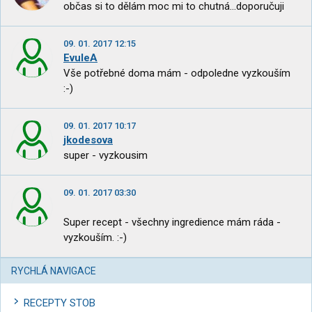
občas si to dělám moc mi to chutná...doporučuji
09. 01. 2017 12:15
EvuleA
Vše potřebné doma mám - odpoledne vyzkouším
:-)
09. 01. 2017 10:17
jkodesova
super - vyzkousim
09. 01. 2017 03:30
Super recept - všechny ingredience mám ráda -
vyzkouším. :-)
RYCHLÁ NAVIGACE
RECEPTY STOB