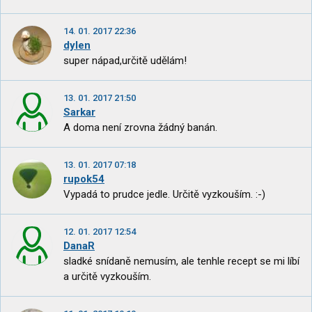
14. 01. 2017 22:36
dylen
super nápad,určitě udělám!
13. 01. 2017 21:50
Sarkar
A doma není zrovna žádný banán.
13. 01. 2017 07:18
rupok54
Vypadá to prudce jedle. Určitě vyzkouším. :-)
12. 01. 2017 12:54
DanaR
sladké snídaně nemusím, ale tenhle recept se mi líbí
a určitě vyzkouším.