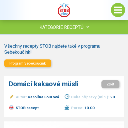
KATEGORIE RECEPTŮ
Všechny recepty
Všechny recepty STOB najdete také v programu
Polévky
Sebekoučink!
Studená kuchyně
Program Sebekoučink
Maso
Omáčky
Bezmasé a zeleninové
Domácí kakaové müsli
Zpět
Saláty
Sladké pokrmy
Autor:
Karolína Fourová
Doba přípravy (min.):
20
Dezerty
STOB recept
Porce:
10.00
Nápoje
Ostatní
Dětské recepty