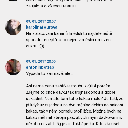
zaujalo a o víkendu testuju.....
09. 01. 2017 20:57
karolinafourova
Na zpracování banánů hnědulí tu najdete ještě
spoustu receptů, a to nejen v měsíci omezení
cukru.. :)))
09. 01. 2017 20:55
antoninpetras
Vypadá to zajímavě, ale....
Asi nemá cenu zahřívat troubu kvůli 4 porcím.
Zřejmě to chce dávku tak trojnásobnou a dobře
uskladnit. Nemáte tam toho kakaa málo? Je fakt, že
já když už si jednou za dva měsíce dělám na snídani
kakao, tak v něm pomalu stojí lžíce. Možná bych na
kakao měl mít zbrojní pas, abych mým dávkováním,
někoho nezabil. 5g je ale fakt špetka. Kdo zkoušel