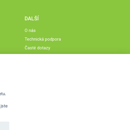
DALŠÍ
O nás
Technická podpora
Časté dotazy
Normy a zásady fungování STOBklubu
Členové STOBklubu
Zásady nakládání s osobními údaji
Otestujte se
Spočítejte si
etu.
Výzva 52
jste
WWW.STOB.CZ
,
WWW.HRAVEZIJZDRAVE.CZ