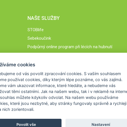
NAŠE SLUŽBY
STOBlife
Sebekoučink
Podpůrný online program při lécích na hubnutí
STOB.cz
žíváme cookies
ebujeme od vás
povolit zpracování cookies
. S vaším souhlasem
me používat cookies, díky kterým lépe poznáme,
co vás zajímá
.
eme vám ukazovat
informace, které hledáte
, a nebudeme vás
žovat těmi ostatními. Jak na našem webu, tak i v reklamě na intern
 souhlas můžete kdykoliv odvolat. Na našem webu
používáme
okies, které jsou nezbytné
, aby stránky fungovaly správně a rychleji 
 nich zorientovali.
Povolit vše
Nastavení