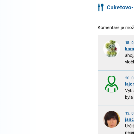
Cuketovo-
Komentáře je mož
15. 0
kom
ahoj
vloč
20. 0
laj
Výbo
byla
13. 0
jan
Urči
nejen