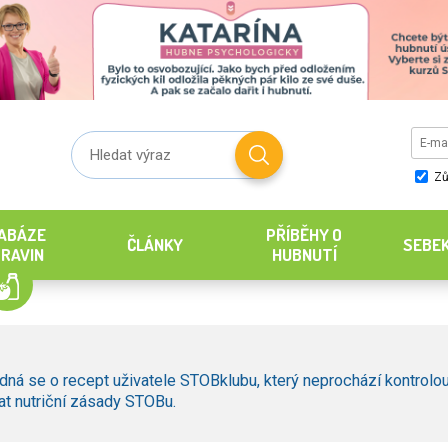
Zů
ABÁZE
PŘÍBĚHY O
ČLÁNKY
SEBE
RAVIN
HUBNUTÍ
dná se o recept uživatele STOBklubu, který neprochází kontrolou
t nutriční zásady STOBu.