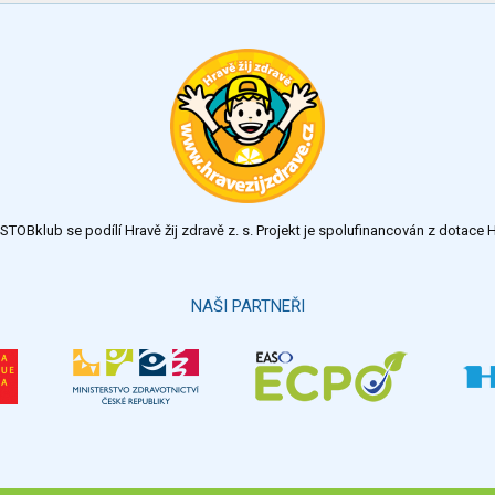
TOBklub se podílí Hravě žij zdravě z. s. Projekt je spolufinancován z dotac
NAŠI PARTNEŘI