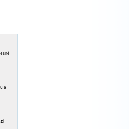
ovesné
ou a
zí