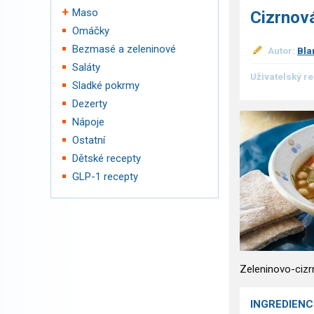
Maso
Cizrnov
Omáčky
Bezmasé a zeleninové
Autor:
Bla
Saláty
Uživatelský r
Sladké pokrmy
Dezerty
Nápoje
Ostatní
Dětské recepty
GLP-1 recepty
Zeleninovo-cizrn
INGREDIENC