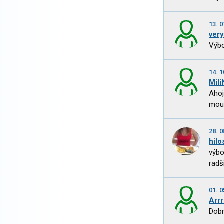
13. 0
ver
Výbo
14. 1
Mili
Ahoj
mouk
28. 0
hilo
výbo
radš
01. 0
Arr
Dobr