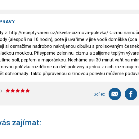
ÍPRAVY
ty z: http://recepty.vareni.cz/skvela-cizrnova-polevka/ Cizrnu namo
ody (alespoň na 10 hodin), poté ji uvaříme v jiné vodě doměkka (cca 
leji si osmažíme nadrobno nakrájenou cibulku s prolisovaným česn
ladkou moukou. Přisypeme zeleninu, cizrnu a zalijeme teplým vývar
tíme solí, pepřem a majoránkou. Necháme asi 30 minut vařit na mí
zrnovou polévku rozdělíme na dvě poloviny a jednu z nich rozmixujem
t dohromady. Takto připravenou cizrnovou polévku můžeme podáva
):
Sdílet:
ás zajímat: