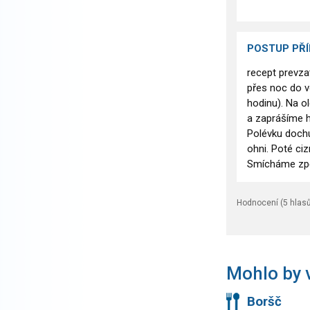
POSTUP PŘ
recept prevza
přes noc do v
hodinu). Na o
a zaprášíme h
Polévku dochu
ohni. Poté ci
Smícháme zpě
Hodnocení (
5
hlasů
Mohlo by v
Boršč