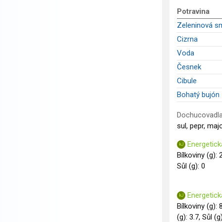
Potravina
Zeleninová 
Cizrna
Voda
Česnek
Cibule
Bohatý bujón 
Dochucovadla
sul, pepr, maj
Energetick
Bílkoviny (g): 
Sůl (g): 0
Energetick
Bílkoviny (g): 
(g): 3.7, Sůl (g