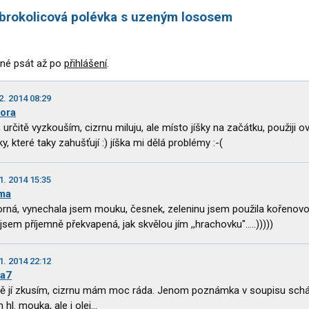
brokolicová polévka s uzeným lososem
né psát až po
přihlášení
.
2. 2014 08:29
ora
, určitě vyzkouším, cizrnu miluju, ale místo jíšky na začátku, použiji 
ky, které taky zahušťují :) jíška mi dělá problémy :-(
1. 2014 15:35
cma
rná, vynechala jsem mouku, česnek, zeleninu jsem použila kořenov
 jsem příjemně překvapená, jak skvělou jím ,,hrachovku".....)))))
1. 2014 22:12
ca7
tě jí zkusím, cizrnu mám moc ráda. Jenom poznámka v soupisu schá
 hl. mouka, ale i olej...