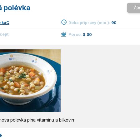
á polévka
Zp
nkaC
Doba přípravy (min.):
90
ecept
Porce:
3.00
ova polevka plna vitaminu a bilkovin
E