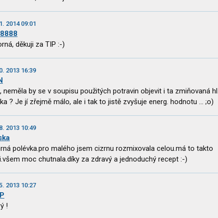
1. 2014 09:01
y8888
rná, děkuji za TIP :-)
0. 2013 16:39
N
, neměla by se v soupisu použitých potravin objevit i ta zmiňovaná hl
a ? Je jí zřejmě málo, ale i tak to jistě zvyšuje energ. hodnotu ... ;o)
8. 2013 10:49
ska
rná polévka.pro malého jsem cizrnu rozmixovala celou.má to takto
i.všem moc chutnala.díky za zdravý a jednoduchý recept :-)
5. 2013 10:27
rP
ý !