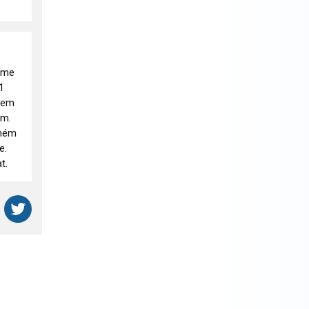
číme
1
ekem
em.
rném
e.
t.