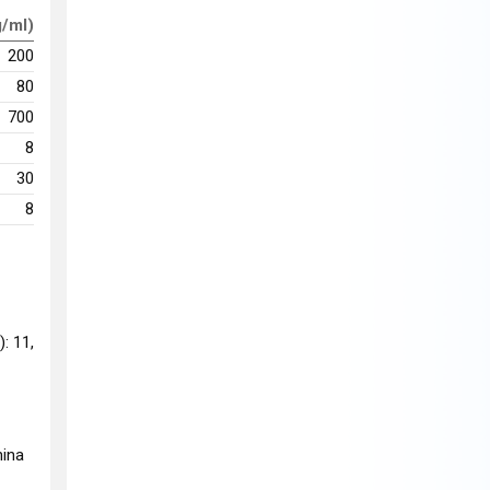
g/ml)
200
80
700
8
30
8
): 11,
nina