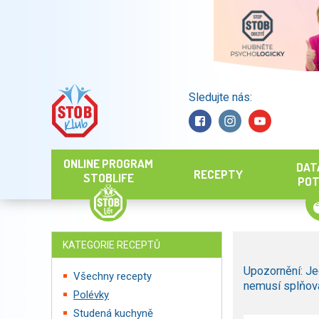
Sledujte nás:
Hledat
ONLINE PROGRAM
DAT
RECEPTY
STOBLIFE
POT
KATEGORIE RECEPTŮ
Upozornění: Je
Všechny recepty
nemusí splňova
Polévky
Studená kuchyně