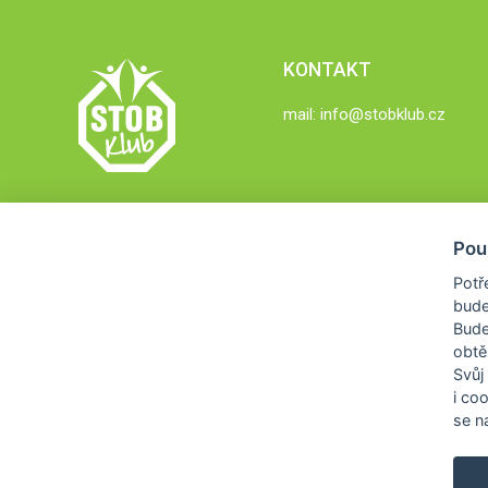
KONTAKT
mail:
info@stobklub.cz
Pou
Potř
bude
Bud
obtě
Svůj
i co
se na
COPYRIGHT © 2026
STOB KLUB