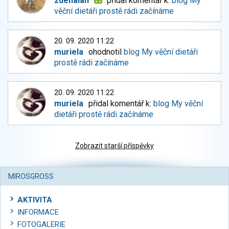
zdenalan
přidal komentář k:
blog My
věční dietáři prostě rádi začínáme
20. 09. 2020 11:22
muriela
ohodnotil
blog My věční dietáři
prostě rádi začínáme
20. 09. 2020 11:22
muriela
přidal komentář k:
blog My věční
dietáři prostě rádi začínáme
Zobrazit starší příspěvky
MIROSGROSS
AKTIVITA
INFORMACE
FOTOGALERIE