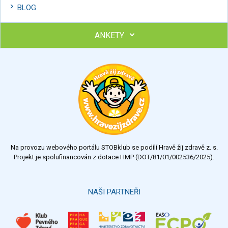
BLOG
ANKETY
Ohodnoťte program Sebekoučink
výborný
velmi dobrý
dobrý
dostatečný
nedostatečný
Na provozu webového portálu STOBklub se podílí Hravě žij zdravě z. s.
Výsledky
Všechny ankety
Projekt je spolufinancován z dotace HMP (DOT/81/01/002536/2025).
Hlasovat
NAŠI PARTNEŘI