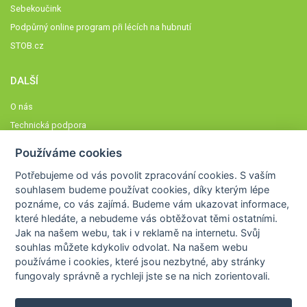
Sebekoučink
Podpůrný online program při lécích na hubnutí
STOB.cz
DALŠÍ
O nás
Technická podpora
Časté dotazy
Používáme cookies
Normy a zásady fungování STOBklubu
Potřebujeme od vás
povolit zpracování cookies
. S vaším
Členové STOBklubu
souhlasem budeme používat cookies, díky kterým lépe
Zásady nakládání s osobními údaji
poznáme,
co vás zajímá
. Budeme vám ukazovat
informace,
které hledáte
, a nebudeme vás obtěžovat těmi ostatními.
Otestujte se
Jak na našem webu, tak i v reklamě na internetu. Svůj
Spočítejte si
souhlas můžete kdykoliv odvolat. Na našem webu
Výzva 52
používáme i cookies, které jsou nezbytné
, aby stránky
fungovaly správně a rychleji jste se na nich zorientovali.