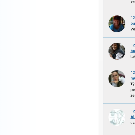
ze
12
b
Ve
12
bu
ta
12
m
Tý
pe
že
12
Al
uz