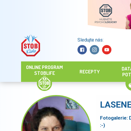
Sledujte nás:
Hledat
ONLINE PROGRAM
DAT
RECEPTY
STOBLIFE
POT
LASEN
Fotogalerie:
:-)