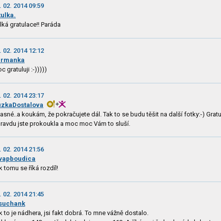
. 02. 2014 09:59
tulka.
lká gratulace!! Paráda
. 02. 2014 12:12
ermanka
c gratuluji :-)))))
. 02. 2014 23:17
zkaDostalova
asné..a koukám, že pokračujete dál. Tak to se budu těšit na další fotky:-) Gratul
ravdu jste prokoukla a moc moc Vám to sluší.
. 02. 2014 21:56
vapboudica
k tomu se říká rozdíl!
. 02. 2014 21:45
suchank
k to je nádhera, jsi fakt dobrá. To mne vážně dostalo.