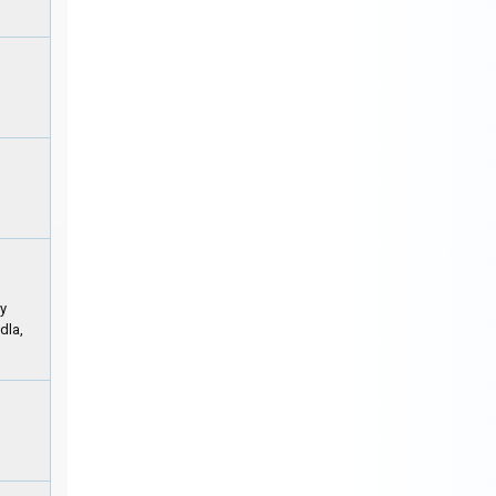
ty
dla,