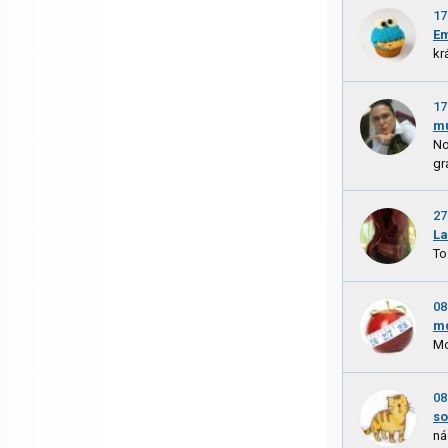
17
E
kr
17
m
No
gra
27
La
To
08
m
Mo
08
s
ná