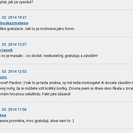
ptat, jak jsi vysoká?
. 02. 2014 19:27
abuskazmatena
liká gratulace , tak to je motivace jako hrom .
. 02. 2014 12:07
rianek
k to je masakr... co dodat. neskutečný, gratuluju a závidím!
. 02. 2014 12:02
usic
 voe!! Pardon:-) tak to je teda změna, vy mě teda motivujete! A docela závidím 
vný nohy, že si můžete vzít krátký šortky. Zrovna jsem si dnes ráno říkala u zrca
 mám hroznou celulitidu. Fakt jste úžasná!
. 02. 2014 11:06
exa
asna proměna, moc gratuluji, slusi vam to :)