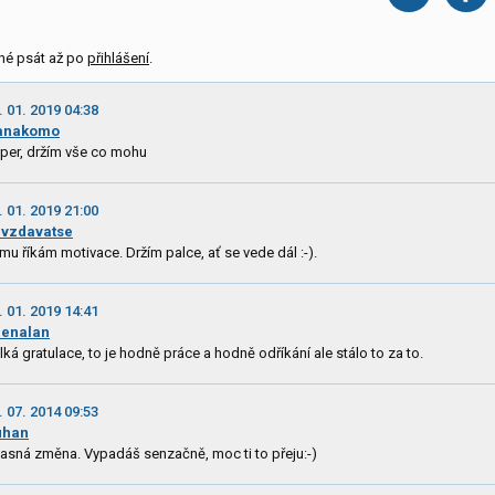
né psát až po
přihlášení
.
. 01. 2019 04:38
anakomo
per, držím vše co mohu
. 01. 2019 21:00
vzdavatse
mu říkám motivace. Držím palce, ať se vede dál :-).
. 01. 2019 14:41
enalan
lká gratulace, to je hodně práce a hodně odříkání ale stálo to za to.
. 07. 2014 09:53
uhan
asná změna. Vypadáš senzačně, moc ti to přeju:-)