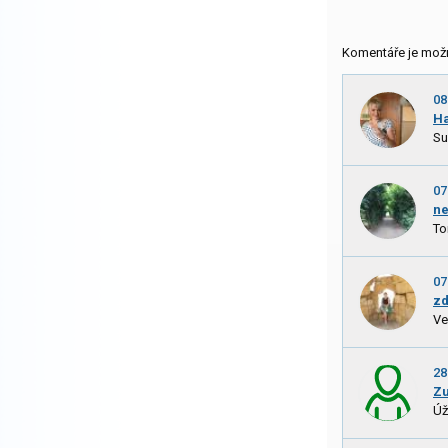
Komentáře je mož
08
H
Su
07
ne
To
07
zd
Ve
28
Z
Úž