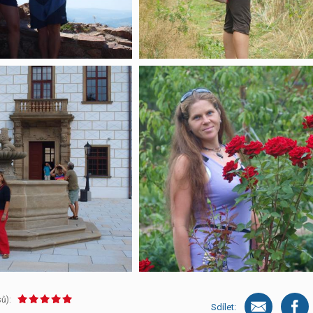
ů):
Sdílet: