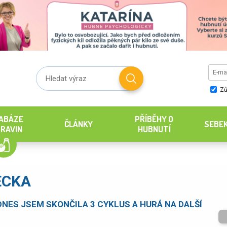
Zů
ABÁZE
PŘÍBĚHY O
ČLÁNKY
SEBE
RAVIN
HUBNUTÍ
ECKA
DNES JSEM SKONČILA 3 CYKLUS A HURÁ NA DALŠÍ