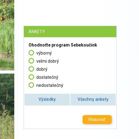
ANKETY
Ohodnoťte program Sebekoučink
výborný
velmi dobrý
dobrý
dostatečný
nedostatečný
Výsledky
Všechny ankety
Hlasovat