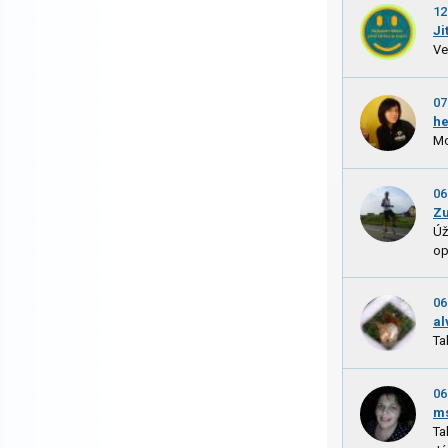
12
Ji
Ve
07
h
Mo
06
Zu
Úž
op
06
al
Ta
06
m
Ta