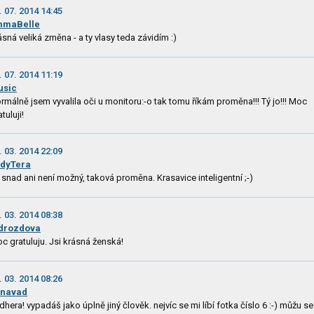
. 07. 2014 14:45
mmaBelle
ásná veliká změna - a ty vlasy teda závidím :)
. 07. 2014 11:19
usic
rmálně jsem vyvalila oči u monitoru:-o tak tomu říkám proměna!!! Tý jo!!! Moc
tuluji!
. 03. 2014 22:09
dyTera
 snad ani není možný, taková proměna. Krasavice inteligentní ;-)
. 03. 2014 08:38
drozdova
c gratuluju. Jsi krásná ženská!
. 03. 2014 08:26
onavad
dhera! vypadáš jako úplně jiný člověk. nejvíc se mi líbí fotka číslo 6 :-) můžu se