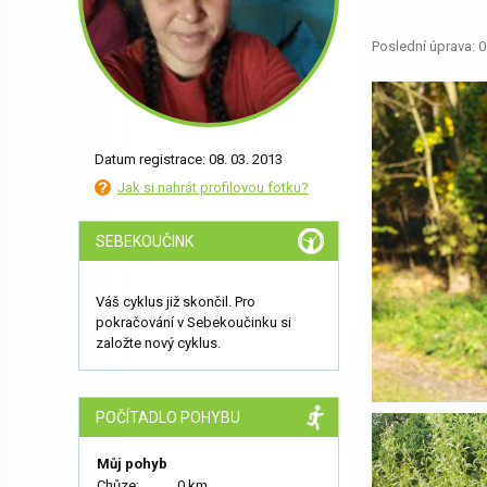
Poslední úprava: 0
Datum registrace: 08. 03. 2013
Jak si nahrát profilovou fotku?
SEBEKOUČINK
Váš cyklus již skončil. Pro
pokračování v Sebekoučinku si
založte nový cyklus.
POČÍTADLO POHYBU
Můj pohyb
Chůze:
0 km