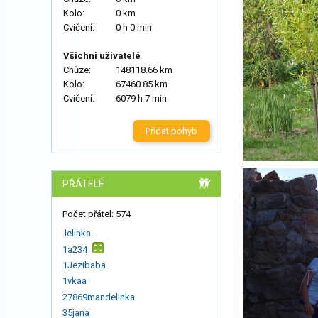
Kolo:
0 km
Cvičení:
0 h 0 min
Všichni uživatelé
Chůze:
148118.66 km
Kolo:
67460.85 km
Cvičení:
6079 h 7 min
Přidat pohyb
PŘÁTELÉ
Počet přátel: 574
.lelinka.
1a234
1Jezibaba
1vkaa
27869mandelinka
35jana