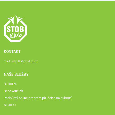
KONTAKT
mail:
info@stobklub.cz
NAŠE SLUŽBY
STOBlife
Sebekoučink
Podpůrný online program při lécích na hubnutí
STOB.cz