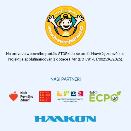
Na provozu webového portálu STOBklub se podílí Hravě žij zdravě z. s.
Projekt je spolufinancován z dotace HMP (DOT/81/01/002536/2025).
NAŠI PARTNEŘI