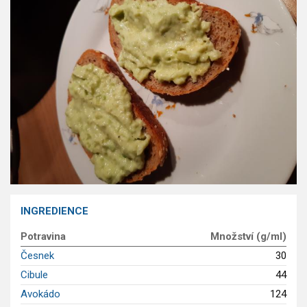
GLP-1 recepty
INGREDIENCE
Potravina
Množství (g/ml)
Česnek
30
Cibule
44
Avokádo
124