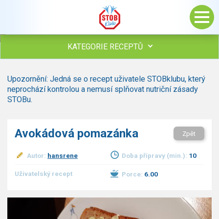
KATEGORIE RECEPTŮ
Všechny recepty
Upozornění: Jedná se o recept uživatele STOBklubu, který
Polévky
neprochází kontrolou a nemusí splňovat nutriční zásady
Studená kuchyně
STOBu.
Maso
Omáčky
Avokádová pomazánka
Zpět
Bezmasé a zeleninové
Saláty
Autor:
hansrene
Doba přípravy (min.):
10
Sladké pokrmy
Dezerty
Uživatelský recept
Porce:
6.00
Nápoje
Ostatní
Dětské recepty