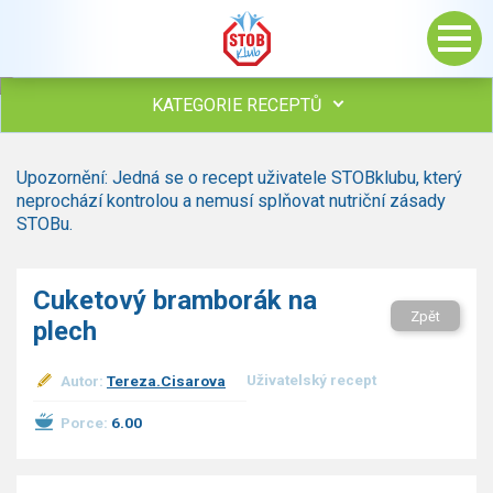
KATEGORIE RECEPTŮ
Všechny recepty
Upozornění: Jedná se o recept uživatele STOBklubu, který
Polévky
neprochází kontrolou a nemusí splňovat nutriční zásady
Studená kuchyně
STOBu.
Maso
drůbež
Cuketový bramborák na
hovězí, telecí
Zpět
plech
vepřové
vnitřnosti
ryby
Uživatelský recept
Autor:
Tereza.Cisarova
zvěřina
Porce:
6.00
ostatní maso
Omáčky
Bezmasé a zeleninové