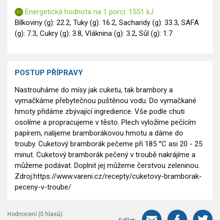
Energetická hodnota na 1 porci: 1551 kJ
Bílkoviny (g): 22.2, Tuky (g): 16.2, Sacharidy (g): 33.3, SAFA
(g): 7.3, Cukry (g): 3.8, Vláknina (g): 3.2, Sůl (g): 1.7
POSTUP PŘÍPRAVY
Nastrouháme do mísy jak cuketu, tak brambory a
vymačkáme přebytečnou puštěnou vodu. Do vymačkané
hmoty přidáme zbývající ingredience. Vše podle chuti
osolíme a propracujeme v těsto. Plech vyložíme pečícím
papírem, nalijeme bramborákovou hmotu a dáme do
trouby. Cuketový bramborák pečeme při 185 °C asi 20 - 25
minut. Cuketový bramborák pečený v troubě nakrájíme a
můžeme podávat. Doplnit jej můžeme čerstvou zeleninou.
Zdroj:https://www.vareni.cz/recepty/cuketovy-bramborak-
peceny-v-troube/
Hodnocení (
0
hlasů):