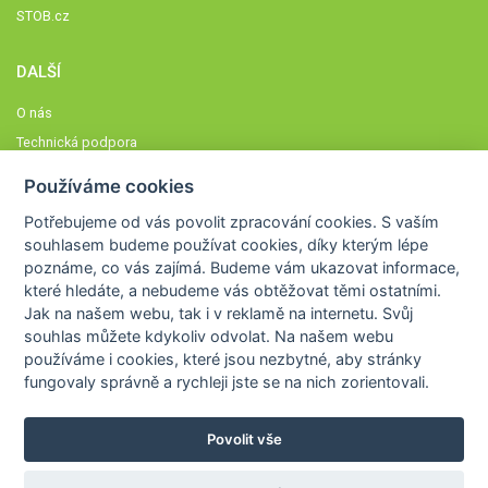
STOB.cz
DALŠÍ
O nás
Technická podpora
Časté dotazy
Používáme cookies
Normy a zásady fungování STOBklubu
Potřebujeme od vás
povolit zpracování cookies
. S vaším
Členové STOBklubu
souhlasem budeme používat cookies, díky kterým lépe
Zásady nakládání s osobními údaji
poznáme,
co vás zajímá
. Budeme vám ukazovat
informace,
které hledáte
, a nebudeme vás obtěžovat těmi ostatními.
Otestujte se
Jak na našem webu, tak i v reklamě na internetu. Svůj
Spočítejte si
souhlas můžete kdykoliv odvolat. Na našem webu
Výzva 52
používáme i cookies, které jsou nezbytné
, aby stránky
fungovaly správně a rychleji jste se na nich zorientovali.
Povolit vše
COPYRIGHT © 2026
STOB
WWW.STOB.CZ
,