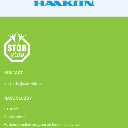
KONTAKT
mail:
info@stobklub.cz
NAŠE SLUŽBY
STOBlife
Sebekoučink
Podpůrný online program při lécích na hubnutí