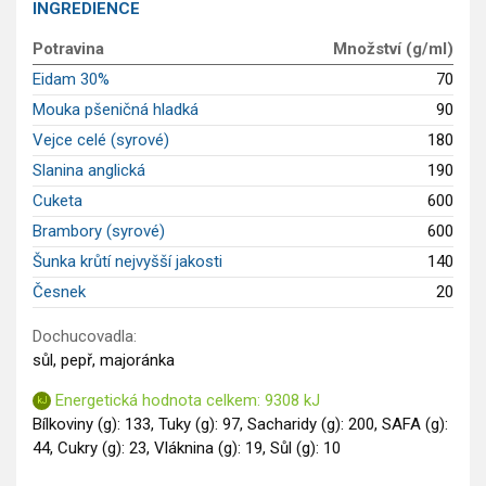
INGREDIENCE
Saláty
Potravina
Množství (g/ml)
Sladké pokrmy
Eidam 30%
70
Dezerty
Mouka pšeničná hladká
90
Nápoje
Ostatní
Vejce celé (syrové)
180
Dětské recepty
Slanina anglická
190
GLP-1 recepty
Cuketa
600
Brambory (syrové)
600
Šunka krůtí nejvyšší jakosti
140
Česnek
20
Dochucovadla:
sůl, pepř, majoránka
Energetická hodnota celkem: 9308 kJ
Bílkoviny (g): 133, Tuky (g): 97, Sacharidy (g): 200, SAFA (g):
44, Cukry (g): 23, Vláknina (g): 19, Sůl (g): 10