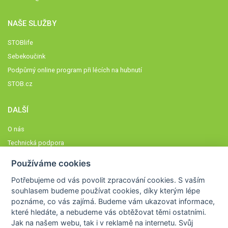
NAŠE SLUŽBY
STOBlife
Sebekoučink
Podpůrný online program při lécích na hubnutí
STOB.cz
DALŠÍ
O nás
Technická podpora
Časté dotazy
Používáme cookies
Normy a zásady fungování STOBklubu
Potřebujeme od vás
povolit zpracování cookies
. S vaším
Členové STOBklubu
souhlasem budeme používat cookies, díky kterým lépe
Zásady nakládání s osobními údaji
poznáme,
co vás zajímá
. Budeme vám ukazovat
informace,
které hledáte
, a nebudeme vás obtěžovat těmi ostatními.
Otestujte se
Jak na našem webu, tak i v reklamě na internetu. Svůj
Spočítejte si