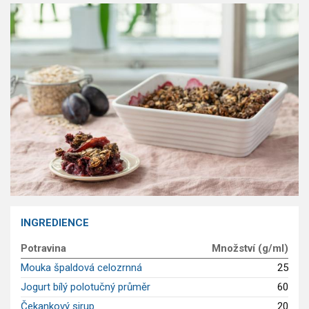
GLP-1 recepty
INGREDIENCE
Potravina
Množství (g/ml)
Mouka špaldová celozrnná
25
Jogurt bílý polotučný průměr
60
Čekankový sirup
20