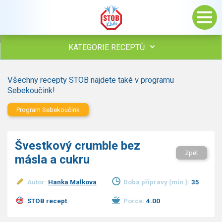
KATEGORIE RECEPTŮ
Všechny recepty
Všechny recepty STOB najdete také v programu
Polévky
Sebekoučink!
Studená kuchyně
Program Sebekoučink
Maso
Omáčky
Bezmasé a zeleninové
Švestkový crumble bez
Saláty
Zpět
másla a cukru
Sladké pokrmy
Dezerty
Autor:
Hanka Malkova
Doba přípravy (min.):
35
Nápoje
Ostatní
STOB recept
Porce:
4.00
Dětské recepty