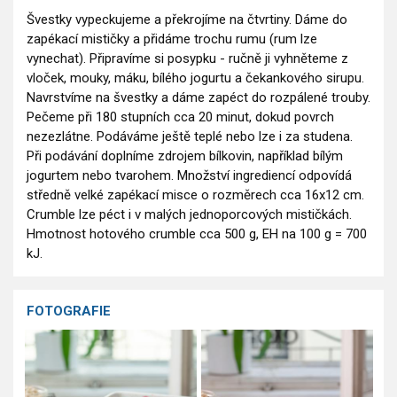
Švestky vypeckujeme a překrojíme na čtvrtiny. Dáme do
zapékací mističky a přidáme trochu rumu (rum lze
vynechat). Připravíme si posypku - ručně ji vyhněteme z
vloček, mouky, máku, bílého jogurtu a čekankového sirupu.
Navrstvíme na švestky a dáme zapéct do rozpálené trouby.
Pečeme při 180 stupních cca 20 minut, dokud povrch
nezezlátne. Podáváme ještě teplé nebo lze i za studena.
Při podávání doplníme zdrojem bílkovin, například bílým
jogurtem nebo tvarohem. Množství ingrediencí odpovídá
středně velké zapékací misce o rozměrech cca 16x12 cm.
Crumble lze péct i v malých jednoporcových mističkách.
Hmotnost hotového crumble cca 500 g, EH na 100 g = 700
kJ.
FOTOGRAFIE