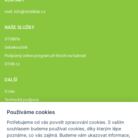
mail:
info@stobklub.cz
NAŠE SLUŽBY
STOBlife
Sebekoučink
Podpůrný online program při lécích na hubnutí
STOB.cz
DALŠÍ
O nás
Technická podpora
Časté dotazy
Používáme cookies
Normy a zásady fungování STOBklubu
Potřebujeme od vás
povolit zpracování cookies
. S vaším
Členové STOBklubu
souhlasem budeme používat cookies, díky kterým lépe
Zásady nakládání s osobními údaji
poznáme,
co vás zajímá
. Budeme vám ukazovat
informace,