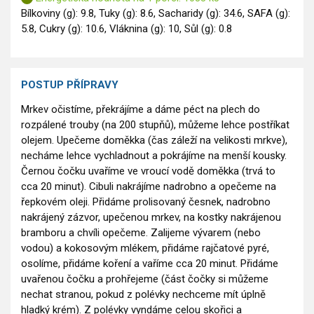
Bílkoviny (g): 9.8, Tuky (g): 8.6, Sacharidy (g): 34.6, SAFA (g):
5.8, Cukry (g): 10.6, Vláknina (g): 10, Sůl (g): 0.8
POSTUP PŘÍPRAVY
Mrkev očistíme, překrájíme a dáme péct na plech do
rozpálené trouby (na 200 stupňů), můžeme lehce postříkat
olejem. Upečeme doměkka (čas záleží na velikosti mrkve),
necháme lehce vychladnout a pokrájíme na menší kousky.
Černou čočku uvaříme ve vroucí vodě doměkka (trvá to
cca 20 minut). Cibuli nakrájíme nadrobno a opečeme na
řepkovém oleji. Přidáme prolisovaný česnek, nadrobno
nakrájený zázvor, upečenou mrkev, na kostky nakrájenou
bramboru a chvíli opečeme. Zalijeme vývarem (nebo
vodou) a kokosovým mlékem, přidáme rajčatové pyré,
osolíme, přidáme koření a vaříme cca 20 minut. Přidáme
uvařenou čočku a prohřejeme (část čočky si můžeme
nechat stranou, pokud z polévky nechceme mít úplně
hladký krém). Z polévky vyndáme celou skořici a