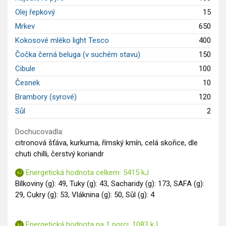
Olej řepkový
15
Mrkev
650
Kokosové mléko light Tesco
400
Čočka černá beluga (v suchém stavu)
150
Cibule
100
Česnek
10
Brambory (syrové)
120
Sůl
2
Dochucovadla:
citronová šťáva, kurkuma, římský kmín, celá skořice, dle
chuti chilli, čerstvý koriandr
Energetická hodnota celkem: 5415 kJ
Bílkoviny (g): 49, Tuky (g): 43, Sacharidy (g): 173, SAFA (g):
29, Cukry (g): 53, Vláknina (g): 50, Sůl (g): 4
Energetická hodnota na 1 porci: 1083 kJ