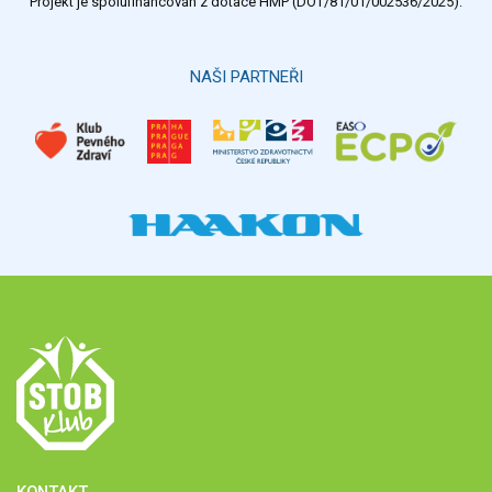
Projekt je spolufinancován z dotace HMP (DOT/81/01/002536/2025).
NAŠI PARTNEŘI
KONTAKT