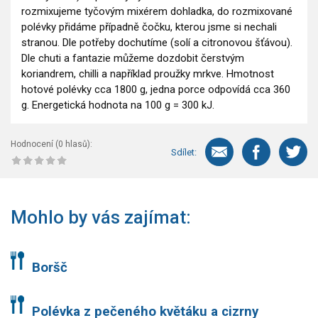
rozmixujeme tyčovým mixérem dohladka, do rozmixované
polévky přidáme případně čočku, kterou jsme si nechali
stranou. Dle potřeby dochutíme (solí a citronovou šťávou).
Dle chuti a fantazie můžeme dozdobit čerstvým
koriandrem, chilli a například proužky mrkve. Hmotnost
hotové polévky cca 1800 g, jedna porce odpovídá cca 360
g. Energetická hodnota na 100 g = 300 kJ.
Hodnocení (
0
hlasů):
Sdílet:
Mohlo by vás zajímat:
Boršč
Polévka z pečeného květáku a cizrny