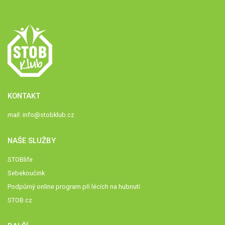
KONTAKT
mail:
info@stobklub.cz
NAŠE SLUŽBY
STOBlife
Sebekoučink
Podpůrný online program při lécích na hubnutí
STOB.cz