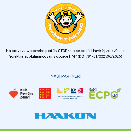
Na provozu webového portálu STOBklub se podílí Hravě žij zdravě z. s.
Projekt je spolufinancován z dotace HMP (DOT/81/01/002536/2025).
NAŠI PARTNEŘI