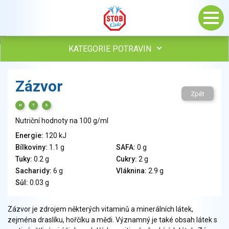
KATEGORIE POTRAVIN
Maso, drůbež, ryby, uzeniny
Zázvor
Vejce
Zpět
Mléko
H
T
S
Mléčné výrobky
Nutriční hodnoty na 100 g/ml
Sýry
Energie:
120 kJ
Veganské a vegetariánské výrobky
Bílkoviny:
1.1 g
SAFA:
0 g
Tuky
Tuky:
0.2 g
Cukry:
2 g
Obiloviny, mouka, cereální výrobky
Sacharidy:
6 g
Vláknina:
2.9 g
Chléb, pečivo, křehké chleby, pufované výrobky
Sůl:
0.03 g
Přílohy
Ovoce
Zázvor je zdrojem některých vitaminů a minerálních látek,
zejména draslíku, hořčíku a mědi. Významný je také obsah látek s
Ořechy, semena