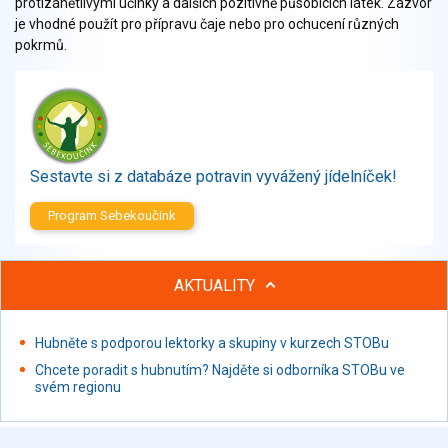
protizánětlivými účinky a dalších pozitivně působících látek. Zázvor
Zelenina
je vhodné použít pro přípravu čaje nebo pro ochucení různých
Brambory, luštěniny, houby
pokrmů.
Sladkosti, slané výrobky
Zmrzliny
Ochucovadla, přísady, sladidla
Sušené směsi
Polotovary, hotové pokrmy
Sestavte si z databáze potravin vyvážený jídelníček!
Proteinové výrobky, doplňky stravy
Program Sebekoučink
Nápoje nealkoholické
Nápoje alkoholické
Restaurace, jídelny, hotová jídla
AKTUALITY
Fastfood
Studená kuchyně, lahůdkářské výrobky
Hubněte s podporou lektorky a skupiny v kurzech STOBu
Chcete poradit s hubnutím? Najděte si odborníka STOBu ve
svém regionu