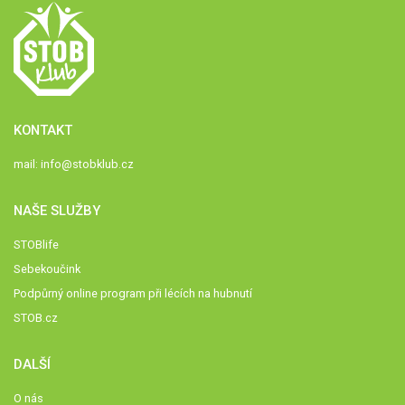
KONTAKT
mail:
info@stobklub.cz
NAŠE SLUŽBY
STOBlife
Sebekoučink
Podpůrný online program při lécích na hubnutí
STOB.cz
DALŠÍ
O nás