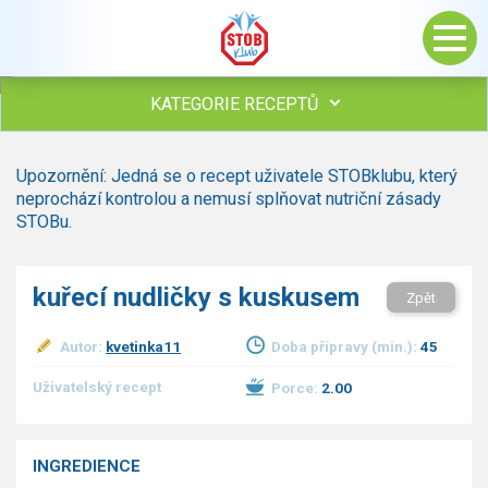
KATEGORIE RECEPTŮ
Všechny recepty
Upozornění: Jedná se o recept uživatele STOBklubu, který
Polévky
neprochází kontrolou a nemusí splňovat nutriční zásady
Studená kuchyně
STOBu.
Maso
drůbež
kuřecí nudličky s kuskusem
Zpět
hovězí, telecí
vepřové
Autor:
kvetinka11
Doba přípravy (min.):
45
vnitřnosti
ryby
Uživatelský recept
Porce:
2.00
zvěřina
ostatní maso
Omáčky
INGREDIENCE
Bezmasé a zeleninové