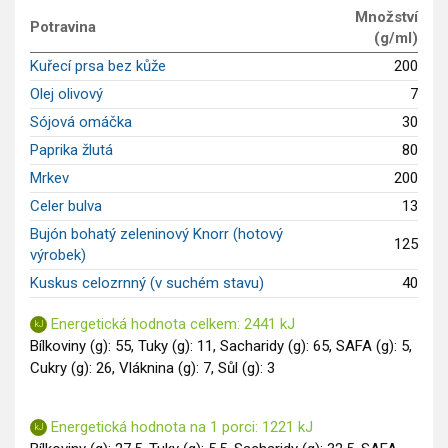
Množství
Saláty
Potravina
(g/ml)
Sladké pokrmy
Kuřecí prsa bez kůže
200
Dezerty
Olej olivový
7
Nápoje
Sójová omáčka
30
Ostatní
Paprika žlutá
80
Dětské recepty
Mrkev
200
GLP-1 recepty
Celer bulva
13
Bujón bohatý zeleninový Knorr (hotový
125
výrobek)
Kuskus celozrnný (v suchém stavu)
40
Energetická hodnota celkem: 2441 kJ
Bílkoviny (g): 55, Tuky (g): 11, Sacharidy (g): 65, SAFA (g): 5,
Cukry (g): 26, Vláknina (g): 7, Sůl (g): 3
Energetická hodnota na 1 porci: 1221 kJ