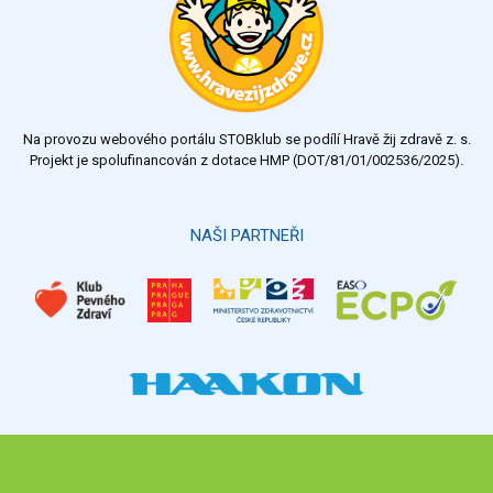
Na provozu webového portálu STOBklub se podílí Hravě žij zdravě z. s.
Projekt je spolufinancován z dotace HMP (DOT/81/01/002536/2025).
NAŠI PARTNEŘI