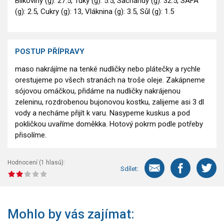
Bílkoviny (g): 27.5, Tuky (g): 5.5, Sacharidy (g): 32.5, SAFA
(g): 2.5, Cukry (g): 13, Vláknina (g): 3.5, Sůl (g): 1.5
POSTUP PŘÍPRAVY
maso nakrájíme na tenké nudličky nebo plátečky a rychle
orestujeme po všech stranách na troše oleje. Zakápneme
sójovou omáčkou, přidáme na nudličky nakrájenou
zeleninu, rozdrobenou bujonovou kostku, zalijeme asi 3 dl
vody a necháme přijít k varu. Nasypeme kuskus a pod
pokličkou uvaříme doměkka. Hotový pokrm podle potřeby
přisolíme.
Hodnocení (
1
hlasů):
Sdílet:
Mohlo by vás zajímat: