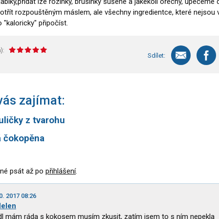
ablky,přidat lze rozinky, brusinky sušené a jakékoli ořechy, upečeme 
potřít rozpouštěným máslem, ale všechny ingredientce, které nejsou 
 "kaloricky" připočíst.
):
Sdílet:
ás zajímat:
uličky z tvarohu
 čokopěna
né psát až po
přihlášení
.
0. 2017 08:26
elen
dl mám ráda s kokosem musím zkusit, zatím jsem to s ním nepekla