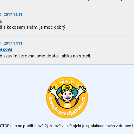
5. 2017 14:41
us
dl s kokosem znám, je moc dobrý
1. 2017 17:11
desova
tě zkusím:) zrovna jsme dostali jablka na strudl.
TOBklub se podílí Hravě žij zdravě z. s. Projekt je spolufinancován z dotac