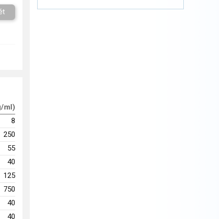
ět
g/ml)
8
250
55
40
125
750
40
40