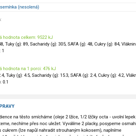
 semínka (nesolená)
:
á hodnota celkem: 9522 kJ
48, Tuky (g): 89, Sacharidy (g): 305, SAFA (g): 48, Cukry (g): 84, Vlákni
: 1
á hodnota na 1 porci: 476 kJ
2.4, Tuky (g): 4.5, Sacharidy (g): 15.3, SAFA (g): 2.4, Cukry (g): 4.2, Vlák
): 0.1
ÍPRAVY
ience na těsto smícháme (oleje 2 lžíce, 1/2 lžčky octa - uvolní lepek
teme, nechíme přes noc uležet. Vyválíme 2 placky, posypeme osmah
s cukrem (lze napůl nahradit strouhaným kokosem), naplníme