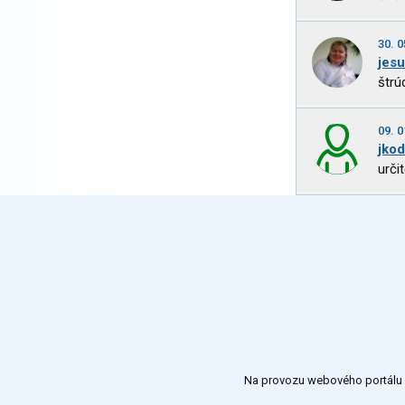
30. 0
jes
štrú
09. 0
jko
urči
Na provozu webového portálu S