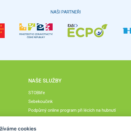
NAŠI PARTNEŘI
NAŠE SLUŽBY
STOBlife
Sebekoučink
Podpůrný online program při lécích na hubnutí
STOB.cz
žíváme cookies