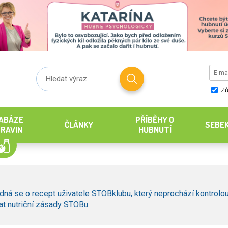
Zů
ABÁZE
PŘÍBĚHY O
ČLÁNKY
SEBE
RAVIN
HUBNUTÍ
dná se o recept uživatele STOBklubu, který neprochází kontrolou
t nutriční zásady STOBu.