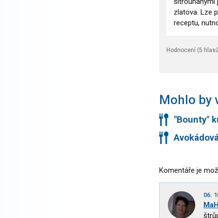
sltrouhanými j
zlatova. Lze 
receptu, nutno
Hodnocení (
5
hlasů
Mohlo by v
"Bounty" k
Avokádová
Komentáře je mož
06. 1
MaH
štrů