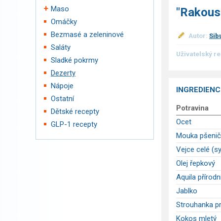
Maso
"Rakousk
Omáčky
Bezmasé a zeleninové
Autor:
Sib
Saláty
Uživatelský r
Sladké pokrmy
Dezerty
Nápoje
INGREDIENC
Ostatní
Potravina
Dětské recepty
Ocet
GLP-1 recepty
Mouka pšenič
Vejce celé (s
Olej řepkový
Aquila přírod
Jablko
Strouhanka p
Kokos mletý