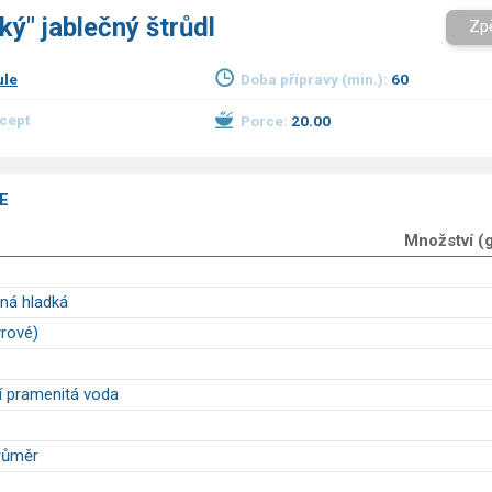
ý" jablečný štrůdl
Zp
ule
Doba přípravy (min.):
60
ecept
Porce:
20.00
E
Množství (
ná hladká
yrové)
ní pramenitá voda
růměr