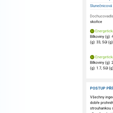
Slunečnicová
Dochucovadla
skořice
Energetick
Bílkoviny (g): 
(g): 33, Sůl (g)
Energetick
Bílkoviny (g): 
(g): 1.7, Sůl (g
POSTUP PŘ
Všechny inged
dobře prohně
strouhankou 