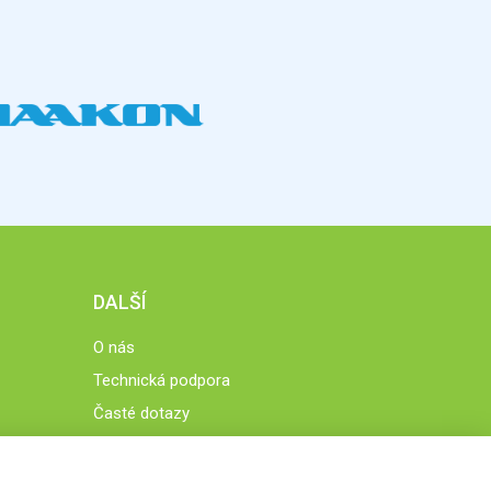
DALŠÍ
O nás
Technická podpora
Časté dotazy
Normy a zásady fungování STOBklubu
Členové STOBklubu