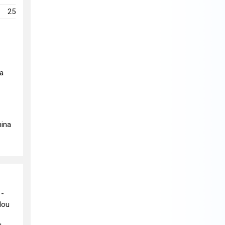
25
na
nina
 -
lou