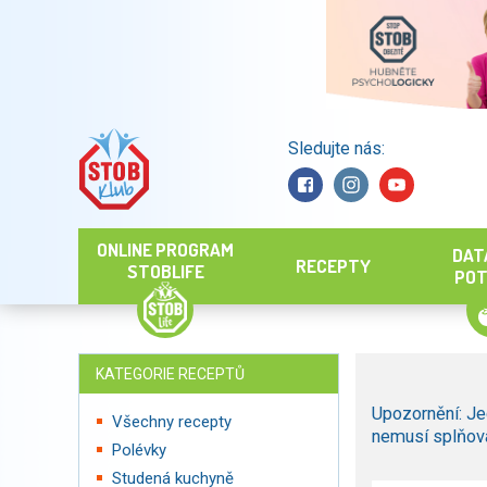
Sledujte nás:
Hledat
ONLINE PROGRAM
DAT
RECEPTY
STOBLIFE
POT
KATEGORIE RECEPTŮ
Upozornění: Je
Všechny recepty
nemusí splňova
Polévky
Studená kuchyně