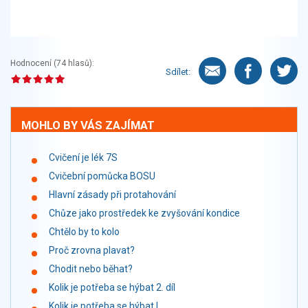
Hodnocení (
74
hlasů):
Sdílet:
MOHLO BY VÁS ZAJÍMAT
Cvičení je lék 7S
Cvičební pomůcka BOSU
Hlavní zásady při protahování
Chůze jako prostředek ke zvyšování kondice
Chtělo by to kolo
Proč zrovna plavat?
Chodit nebo běhat?
Kolik je potřeba se hýbat 2. díl
Kolik je potřeba se hýbat I