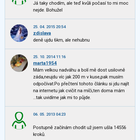
Já taky chodím, ale teď kvůli počasí to mi moc
nejde. Bohužel
25. 04. 2015 20:54
zdislava
deně ujdu 6km, ale nehubnu
25. 10. 2014 11:16
marta1954
Mám velkou nadváhu a bolí mě dost usilovně
záda,neujdu víc jak 200 m v kuse,pak musím
odpočívat.Po přečtení tohoto článku si jdu najít
na internetu jak cvičit na míči,ten doma mám
...tak uvidíme jak mi to půjde.
06. 05. 2013 04:23
Postupně začínám chodit už jsem ušla 14556
kroků.