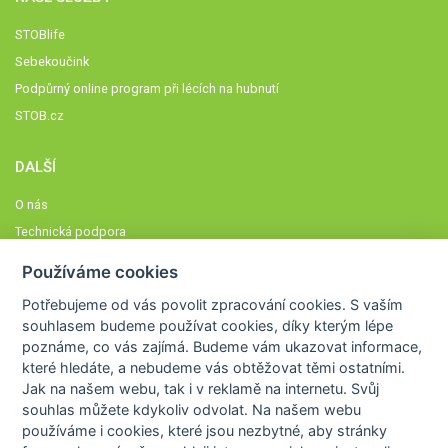
STOBlife
Sebekoučink
Podpůrný online program při lécích na hubnutí
STOB.cz
DALŠÍ
O nás
Technická podpora
Časté dotazy
Používáme cookies
Normy a zásady fungování STOBklubu
Potřebujeme od vás
povolit zpracování cookies
. S vaším
Členové STOBklubu
souhlasem budeme používat cookies, díky kterým lépe
Zásady nakládání s osobními údaji
poznáme,
co vás zajímá
. Budeme vám ukazovat
informace,
které hledáte
, a nebudeme vás obtěžovat těmi ostatními.
Otestujte se
Jak na našem webu, tak i v reklamě na internetu. Svůj
Spočítejte si
souhlas můžete kdykoliv odvolat. Na našem webu
Výzva 52
používáme i cookies, které jsou nezbytné
, aby stránky