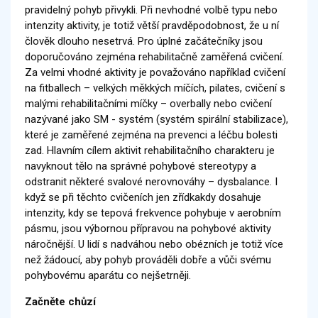
pravidelný pohyb přivykli. Při nevhodné volbě typu nebo
intenzity aktivity, je totiž větší pravděpodobnost, že u ní
člověk dlouho nesetrvá. Pro úplné začátečníky jsou
doporučováno zejména rehabilitačně zaměřená cvičení.
Za velmi vhodné aktivity je považováno například cvičení
na fitballech – velkých měkkých míčích, pilates, cvičení s
malými rehabilitačními míčky – overbally nebo cvičení
nazývané jako SM - systém (systém spirální stabilizace),
které je zaměřené zejména na prevenci a léčbu bolesti
zad. Hlavním cílem aktivit rehabilitačního charakteru je
navyknout tělo na správné pohybové stereotypy a
odstranit některé svalové nerovnováhy – dysbalance. I
když se při těchto cvičeních jen zřídkakdy dosahuje
intenzity, kdy se tepová frekvence pohybuje v aerobním
pásmu, jsou výbornou přípravou na pohybové aktivity
náročnější. U lidí s nadváhou nebo obézních je totiž více
než žádoucí, aby pohyb prováděli dobře a vůči svému
pohybovému aparátu co nejšetrněji.
Začněte chůzí