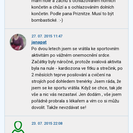
mám hole a začnu s ochlazováním horních
končetin a chůzí a s ochlazováním dolních
končetin. Podle pana Priznitze. Musí to být
bombastické. :-)
27. 07. 2015 11:47
janapat
Po dvou letech jsem se vrátila ke sportovním
aktivitám po vážném onemocnění srdce.
Začátky byly náročné, protože svalová aktivita
byla na nule - kardiozona ve fitku a strečink, po
2 měsících teprve posilování a cvičení na
strojích pod dohledem trenérky. Jsem ráda, že
jsem se ke sportu vrátila. Když se chce, tak jde
vše a nic vás nezastaví. Jen dodám , vše jsem
pořádně probrala s lékařem a vím co si můžu
dovolit. Takže nevzdávat se!
23. 07. 2015 22:08