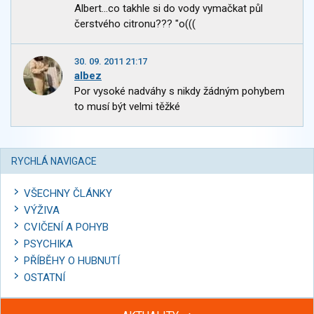
Albert...co takhle si do vody vymačkat půl
čerstvého citronu??? "o(((
30. 09. 2011 21:17
albez
Por vysoké nadváhy s nikdy žádným pohybem
to musí být velmi těžké
RYCHLÁ NAVIGACE
VŠECHNY ČLÁNKY
VÝŽIVA
CVIČENÍ A POHYB
PSYCHIKA
PŘÍBĚHY O HUBNUTÍ
OSTATNÍ