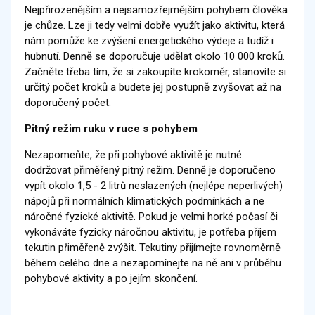
Nejpřirozenějším a nejsamozřejmějším pohybem člověka
je chůze. Lze ji tedy velmi dobře využít jako aktivitu, která
nám pomůže ke zvýšení energetického výdeje a tudíž i
hubnutí. Denně se doporučuje udělat okolo 10 000 kroků.
Začněte třeba tím, že si zakoupíte krokoměr, stanovíte si
určitý počet kroků a budete jej postupně zvyšovat až na
doporučený počet.
Pitný režim ruku v ruce s pohybem
Nezapomeňte, že při pohybové aktivitě je nutné
dodržovat přiměřený pitný režim. Denně je doporučeno
vypít okolo 1,5 - 2 litrů neslazených (nejlépe neperlivých)
nápojů při normálních klimatických podmínkách a ne
náročné fyzické aktivitě. Pokud je velmi horké počasí či
vykonáváte fyzicky náročnou aktivitu, je potřeba příjem
tekutin přiměřeně zvýšit. Tekutiny přijímejte rovnoměrně
během celého dne a nezapomínejte na ně ani v průběhu
pohybové aktivity a po jejím skončení.