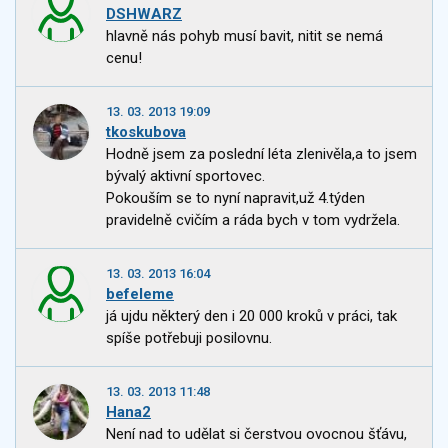
DSHWARZ
hlavně nás pohyb musí bavit, nitit se nemá
cenu!
13. 03. 2013 19:09
tkoskubova
Hodně jsem za poslední léta zlenivěla,a to jsem
bývalý aktivní sportovec.
Pokouším se to nyní napravit,už 4.týden
pravidelně cvičím a ráda bych v tom vydržela.
13. 03. 2013 16:04
befeleme
já ujdu některý den i 20 000 kroků v práci, tak
spíše potřebuji posilovnu.
13. 03. 2013 11:48
Hana2
Není nad to udělat si čerstvou ovocnou šťávu,