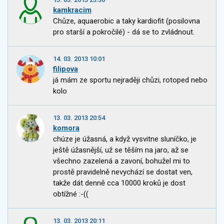
kamkracim
Chůze, aquaerobic a taky kardiofit (posilovna
pro starší a pokročilé) - dá se to zvládnout.
14. 03. 2013 10:01
filipova
já mám ze sportu nejraději chůzi, rotoped nebo
kolo
13. 03. 2013 20:54
komora
chúze je úžasná, a když vysvitne sluníčko, je
ještě úžasnější, už se těším na jaro, až se
všechno zazelená a zavoní, bohužel mi to
prostě pravidelně nevychází se dostat ven,
takže dát denně cca 10000 kroků je dost
obtížné :-((
13. 03. 2013 20:11