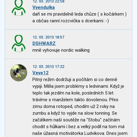
12. 03. 2013 22:58
Vvendulka
daří se mi pravidelně leda chůze ( s kočárkem )
a občas ranní rozcvička s dcerkami :-)
12. 03. 2013 18:57
DSHWARZ
mně vyhovuje nordic walking
12. 03. 2013 17:22
Veve12
Pitný režim dodržuji a počítám si co denně
vypiji. Měla jsem problémy s ledvinami. Když je
teplo tak jezdím na kole, posledních 5 let
trávíme s manželem takto dovolenou. Přes
zimu doma rotoped, chodím už 2 roky na
zumbu a když to vyjde na slow tonning. Se
začátkem naší soutěže na "Stobu" začínám
chodit s hůlkami i bez a velký podíl na tom má
naše úžasná motivátorka Ludvikova. Dnes jsem