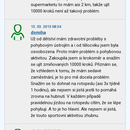
supermarketu to mám asi 2 km, takže ujít
10000 kroků není až takový problém.
13. 03. 2013 08:34
domiha
Už od dětství mám zdravotní probléby s
pohybovým ústrojím a i od tělocviku jsem byla
osvobozena. Proto mám problém s pohybovou
aktivitou. Zakoupila jsem si krokoměr a snažím
se ujít zmiňovaných 10000 kroků. Přiznám se,
že vzhledem k tomu, že mám sedavé
zaměstnání, je to pro mě docela problém.
Snažím se to dohnat na rotopedu (asi 3x týdně
1 hodinu), ale nejsem si jistá jestli to pomáhá
zrovna na hubnutí. V každém případě
pravidelnou jízdou na rotopedu cítím, že se lépe
pohybuji. A to je ho hlavní. Ale nejsem si jistá,
že touto sportovní aktivitou zhubnu.