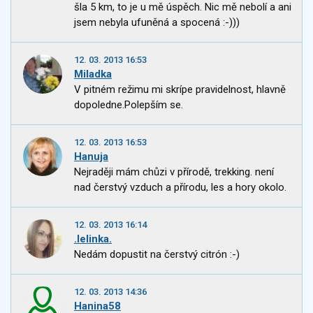
šla 5 km, to je u mě úspěch. Nic mě nebolí a ani
jsem nebyla ufuněná a spocená :-)))
12. 03. 2013 16:53
Miladka
V pitném režimu mi skrípe pravidelnost, hlavně
dopoledne.Polepším se.
12. 03. 2013 16:53
Hanuja
Nejraději mám chůzi v přírodě, trekking. není
nad čerstvý vzduch a přírodu, les a hory okolo.
12. 03. 2013 16:14
.lelinka.
Nedám dopustit na čerstvý citrón :-)
12. 03. 2013 14:36
Hanina58