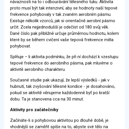
návaznosti na to i odbourávání tělesného tuku. Aktivita
proto musí být tak intenzivní, aby se hodnoty naší tepové
frekvence pohybovaly v tak zvaném aerobním pásmu.
Existuje několik vzorců, jak si orientačně aerobní pásmo
určit. Zcela nejjednodušší je odečíst od 180 svůj věk.
Dané číslo pak přibližně určuje průměrnou hodnotu, kolem
které by se během cvičení vaše tepová frekvence měla
pohybovat.
Splňuje – li aktivita podmínku, že při ní dochází k vzestupu
tepové frekvence do aerobního pásma, pak mluvíme o
aktivitě aerobního charakteru.
Současné studie pak ukazují, že lepší výsledků - jak v
hubnutí, tak zvyšování tělesné kondice - je dosahováno,
pokud se aktivitě věnujeme každodenně byť po kratší
dobu. Ta je stanovena cca na 30 minut.
Aktivity pro začátečníky
Začínáte-li s pohybovou aktivitou po dlouhé době, je
vhodnější se zaměřit spíše na to, abyste své tělo na