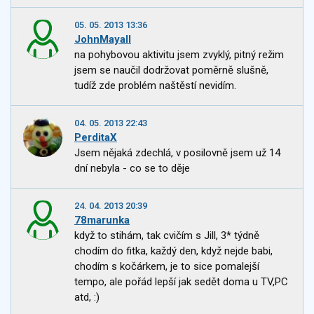
05. 05. 2013 13:36
JohnMayall
na pohybovou aktivitu jsem zvyklý, pitný režim
jsem se naučil dodržovat poměrně slušně,
tudíž zde problém naštěstí nevidím.
04. 05. 2013 22:43
PerditaX
Jsem nějaká zdechlá, v posilovně jsem už 14
dní nebyla - co se to děje
24. 04. 2013 20:39
78marunka
když to stihám, tak cvičím s Jill, 3* týdně
chodím do fitka, každý den, když nejde babi,
chodím s kočárkem, je to sice pomalejší
tempo, ale pořád lepší jak sedět doma u TV,PC
atd, :)