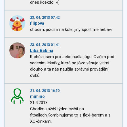
dnes kdekdo :-(
23. 04. 2013 07:42
filipova
chodím, jezdím na kole, jiný sport mě nebaví
23. 04. 2013 01:41
Liba Babina
K chůzi jsem pro sebe našla jógu. Cvičím pod
vedením lékařky, která se józe věnuje velmi
dlouho a ta nás naučila správné provádění
cviků
21. 04. 2013 16:50
mimino
21.4.2013
Chodím každý týden cvičit na
fitballech.Kombinujeme to s flexi-barem a s
XC-činkami.