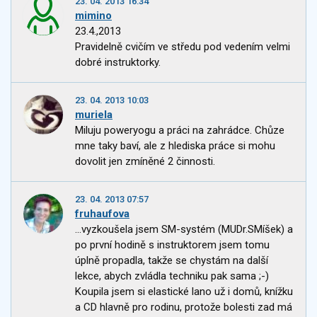
23. 04. 2013 16:34
mimino
23.4.,2013
Pravidelně cvičím ve středu pod vedením velmi
dobré instruktorky.
23. 04. 2013 10:03
muriela
Miluju poweryogu a práci na zahrádce. Chůze
mne taky baví, ale z hlediska práce si mohu
dovolit jen zmíněné 2 činnosti.
23. 04. 2013 07:57
fruhaufova
...vyzkoušela jsem SM-systém (MUDr.SMíšek) a
po první hodině s instruktorem jsem tomu
úplně propadla, takže se chystám na další
lekce, abych zvládla techniku pak sama ;-)
Koupila jsem si elastické lano už i domů, knížku
a CD hlavně pro rodinu, protože bolesti zad má