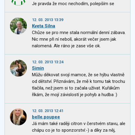
Je pravda že moc nechodím, polepším se
12. 03. 2013 13:39
Kveta Silna
Chůze se pro mne stala normální denní zábava.
Nic mne při ní nebolí, akorát večer jsem jak
nalomená. Ale ráno je zase vše ok.
12. 03. 2013 13:24
Simin
Můžu děkovat svojí mamce, že se hýbu vlastně
od dětství. Přiznávám, že mě k tomu tak trochu
tlačila, než jsem si to začala užívat. Kuřákům
říkám, že mojí závislostí je pohyb a hudba :)
12. 03. 2013 12:41
belle.poupee
Já mám také raději citron v čerstvém stavu, ale
chápu co je to sponzorství:-) a díky za něj,