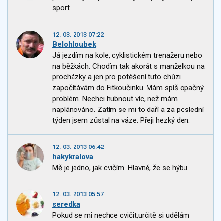
sport
12. 03. 2013 07:22
Belohloubek
Já jezdím na kole, cyklistickém trenažeru nebo
na běžkách. Chodím tak akorát s manželkou na
procházky a jen pro potěšení tuto chůzi
započítávám do Fitkoučinku. Mám spíš opačný
problém. Nechci hubnout víc, než mám
naplánováno. Zatím se mi to daří a za poslední
týden jsem zůstal na váze. Přeji hezký den.
12. 03. 2013 06:42
hakykralova
Mě je jedno, jak cvičím. Hlavně, že se hýbu.
12. 03. 2013 05:57
seredka
Pokud se mi nechce cvičit,určitě si udělám