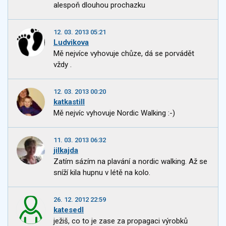
alespoň dlouhou prochazku
12. 03. 2013 05:21
Ludvikova
Mě nejvíce vyhovuje chůze, dá se porvádět
vždy .
12. 03. 2013 00:20
katkastill
Mě nejvíc vyhovuje Nordic Walking :-)
11. 03. 2013 06:32
jilkajda
Zatím sázím na plavání a nordic walking. Až se
sníží kila hupnu v létě na kolo.
26. 12. 2012 22:59
katesedl
ježiš, co to je zase za propagaci výrobků