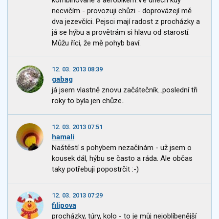
kombinované s aerobikem.Ve dnech kdy
necvičím - provozuji chůzi - doprovázejí mě
dva jezevčíci. Pejsci mají radost z procházky a
já se hýbu a provětrám si hlavu od starostí.
Můžu říci, že mě pohyb baví.
12. 03. 2013 08:39
gabag
já jsem vlastně znovu začátečník...poslední tři
roky to byla jen chůze..
12. 03. 2013 07:51
hamali
Naštěstí s pohybem nezačínám - už jsem o
kousek dál, hýbu se často a ráda. Ale občas
taky potřebuji popostrčit :-)
12. 03. 2013 07:29
filipova
procházky, túry, kolo - to je můj nejoblíbenější