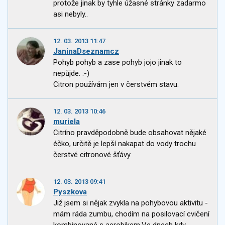
protože jinak by tyhle úžasné stránky zadarmo
asi nebyly..
12. 03. 2013 11:47
JaninaDseznamcz
Pohyb pohyb a zase pohyb jojo jinak to
nepůjde. :-)
Citron používám jen v čerstvém stavu.
12. 03. 2013 10:46
muriela
Citríno pravděpodobně bude obsahovat nějaké
éčko, určitě je lepší nakapat do vody trochu
čerstvé citronové šťávy
12. 03. 2013 09:41
Pyszkova
Již jsem si nějak zvykla na pohybovou aktivitu -
mám ráda zumbu, chodím na posilovací cvičení