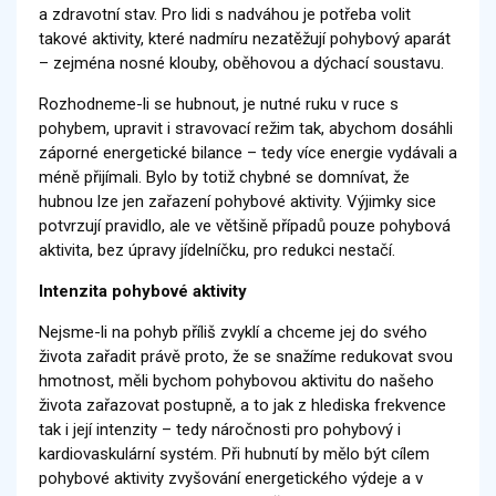
a zdravotní stav. Pro lidi s nadváhou je potřeba volit
takové aktivity, které nadmíru nezatěžují pohybový aparát
– zejména nosné klouby, oběhovou a dýchací soustavu.
Rozhodneme-li se hubnout, je nutné ruku v ruce s
pohybem, upravit i stravovací režim tak, abychom dosáhli
záporné energetické bilance – tedy více energie vydávali a
méně přijímali. Bylo by totiž chybné se domnívat, že
hubnou lze jen zařazení pohybové aktivity. Výjimky sice
potvrzují pravidlo, ale ve většině případů pouze pohybová
aktivita, bez úpravy jídelníčku, pro redukci nestačí.
Intenzita pohybové aktivity
Nejsme-li na pohyb příliš zvyklí a chceme jej do svého
života zařadit právě proto, že se snažíme redukovat svou
hmotnost, měli bychom pohybovou aktivitu do našeho
života zařazovat postupně, a to jak z hlediska frekvence
tak i její intenzity – tedy náročnosti pro pohybový i
kardiovaskulární systém. Při hubnutí by mělo být cílem
pohybové aktivity zvyšování energetického výdeje a v