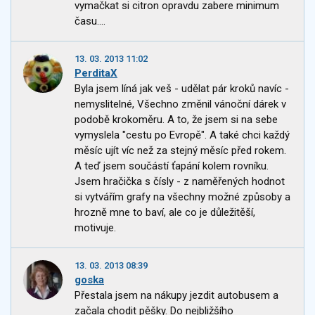
vymačkat si citron opravdu zabere minimum
času....
13. 03. 2013 11:02
PerditaX
Byla jsem líná jak veš - udělat pár kroků navíc -
nemyslitelné, Všechno změnil vánoční dárek v
podobě krokoměru. A to, že jsem si na sebe
vymyslela "cestu po Evropě". A také chci každý
měsíc ujít víc než za stejný měsíc před rokem.
A teď jsem součástí ťapání kolem rovníku.
Jsem hračička s čísly - z naměřených hodnot
si vytvářím grafy na všechny možné způsoby a
hrozně mne to baví, ale co je důležitěší,
motivuje.
13. 03. 2013 08:39
goska
Přestala jsem na nákupy jezdit autobusem a
začala chodit pěšky. Do nejbližšího