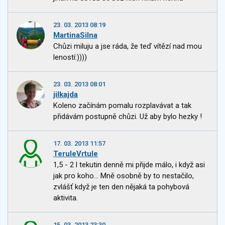
23. 03. 2013 08:19
MartinaSilna
Chůzi miluju a jse ráda, že teď vítězí nad mou
leností:))))
23. 03. 2013 08:01
jilkajda
Koleno začínám pomalu rozplavávat a tak
přidávám postupně chůzi. Už aby bylo hezky !
17. 03. 2013 11:57
TeruleVrtule
1,5 - 2 l tekutin denně mi přijde málo, i když asi
jak pro koho... Mně osobně by to nestačilo,
zvlášť když je ten den nějaká ta pohybová
aktivita.
15. 03. 2013 23:30