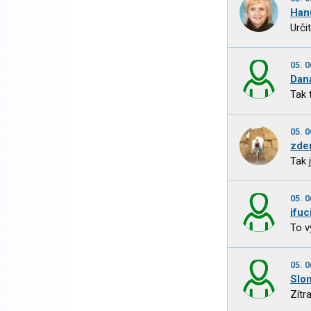
Han
Urči
05. 0
Dan
Tak 
05. 0
zde
Tak 
05. 0
ifuc
To v
05. 0
Slo
Zítr