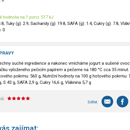
: 0
á hodnota na 1 porci: 517 kJ
3.8, Tuky (g): 2.9, Sacharidy (g): 19.8, SAFA (g): 1.4, Cukry (g): 7.8, Vlák
): 0
ÍPRAVY
chny suché ingredience a nakonec vmícháme jogurt a sušené ovoc
čku vyloženého pečicím papírem a pečeme na 180 °C cca 35 minut.
ového pokrmu: 560 g, Nutriční hodnoty na 100 g hotového pokrmu: 
 g, S 43 g, SAFA 2,9 g, Cukry 16,6 g, Vláknina 5,7 g
ů):
Sdílet:
ás zajímat: