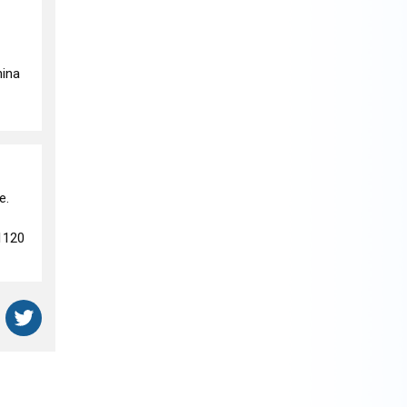
nina
e.
1120