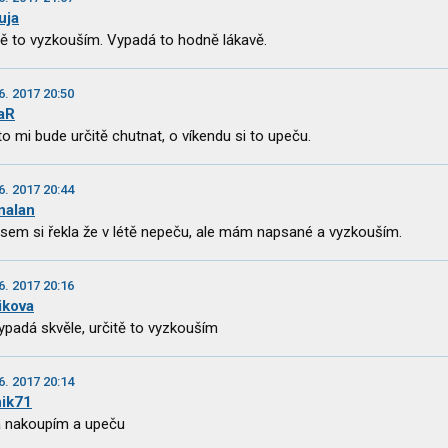
uja
tě to vyzkouším. Vypadá to hodně lákavě.
6. 2017 20:50
aR
to mi bude určitě chutnat, o víkendu si to upeču.
6. 2017 20:44
nalan
jsem si řekla že v létě nepeču, ale mám napsané a vyzkouším.
6. 2017 20:16
ikova
ypadá skvěle, určitě to vyzkouším
6. 2017 20:14
nik71
a nakoupím a upeču