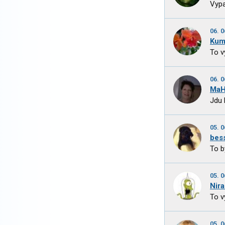
Vypa
06. 0
Kum
To v
06. 0
MaH
Jdu 
05. 0
bes
To b
05. 0
Nir
To v
05. 0