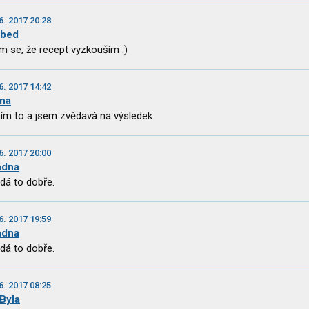
6. 2017 20:28
abed
m se, že recept vyzkouším :)
6. 2017 14:42
ana
ím to a jsem zvědavá na výsledek
6. 2017 20:00
adna
dá to dobře.
6. 2017 19:59
adna
dá to dobře.
6. 2017 08:25
 Byla