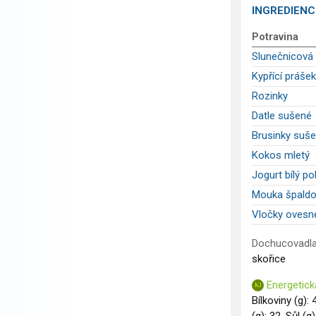
INGREDIENC
Potravina
Slunečnicová
Kypřící práše
Rozinky
Datle sušené
Brusinky suš
Kokos mletý
Jogurt bílý p
Mouka špaldo
Vločky ovesn
Dochucovadla
skořice
Energetick
Bílkoviny (g): 