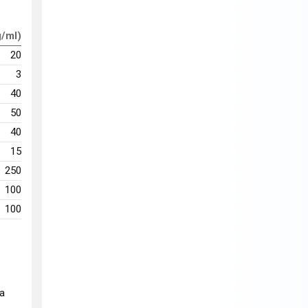
g/ml)
20
3
40
50
40
15
250
100
100
na