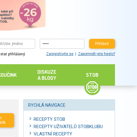
Přihlásit
Zaregistrujte se
Zapomněli jste heslo?
stat přihlášený
DISKUZE
KOUČINK
STOB
A BLOGY
RYCHLÁ NAVIGACE
m
RECEPTY STOB
ink
RECEPTY UŽIVATELŮ STOBKLUBU
VLASTNÍ RECEPTY