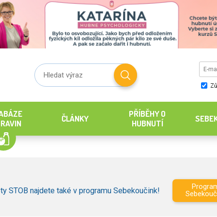
Zů
ABÁZE
PŘÍBĚHY O
ČLÁNKY
SEBE
RAVIN
HUBNUTÍ
Progra
ty STOB najdete také v programu Sebekoučink!
Sebekouč