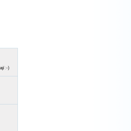
jí :-)