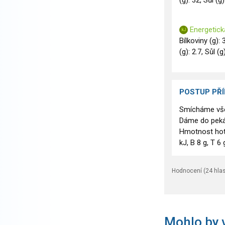
(g): 32, Sůl (g)
Energetick
Bílkoviny (g): 
(g): 2.7, Sůl (g
POSTUP PŘ
Smícháme vše
Dáme do peká
Hmotnost hot
kJ, B 8 g, T 6
Hodnocení (
24
hlas
Mohlo by v