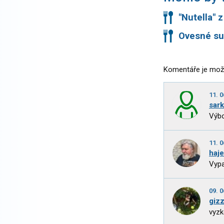
"Nutella" 
Ovesné su
Komentáře je mož
11. 0
sar
Výbor
11. 0
haj
Vypa
09. 0
giz
vyzk