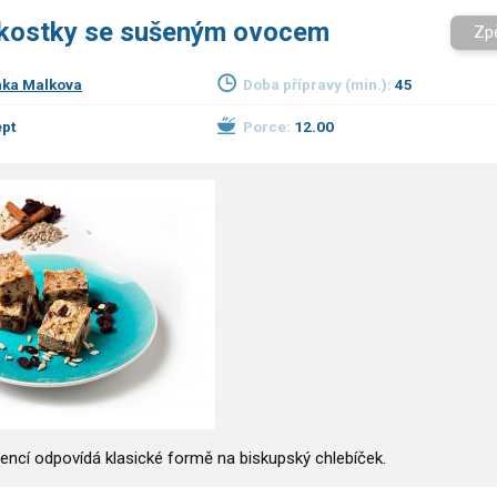
kostky se sušeným ovocem
Zp
ka Malkova
Doba přípravy (min.):
45
pt
Porce:
12.00
iencí odpovídá klasické formě na biskupský chlebíček.