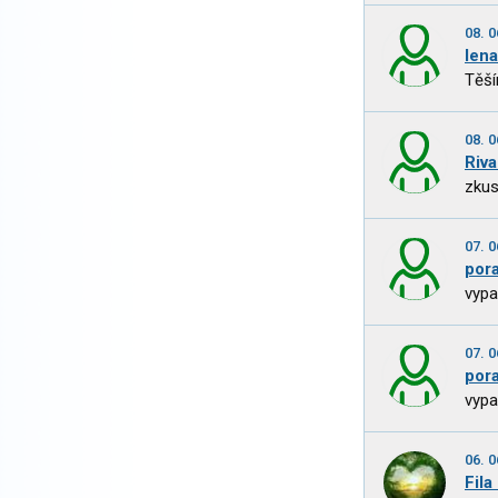
08. 0
len
Těší
08. 0
Riv
zkus
07. 0
por
vypa
07. 0
por
vypa
06. 0
Fila