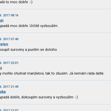
dá to moc dobře :-)
6. 2017 08:16
pi
ypadá moc dobře. Určitě vyzkouším.
6. 2017 07:40
elen
koupit suroviny a pustím se dotoho
6. 2017 22:01
si
y mohlo chutnat manželovi, tak to zkusím. Já nemám ráda datle.
6. 2017 21:49
aska
ypadá dobře, dokoupím suroviny a vyzkouším :-)
6. 2017 21:07