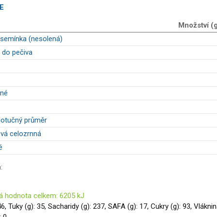
E
Množství (
 semínka (nesolená)
k do pečiva
ené
olotučný průměr
vá celozrnná
é
:
á hodnota celkem: 6205 kJ
46, Tuky (g): 35, Sacharidy (g): 237, SAFA (g): 17, Cukry (g): 93, Vlákni