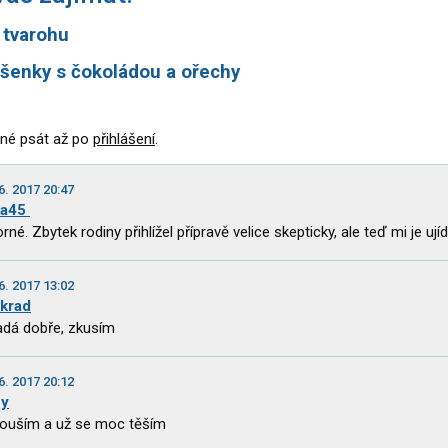
z tvarohu
šenky s čokoládou a ořechy
né psát až po
přihlášení
.
6. 2017 20:47
ka45
né. Zbytek rodiny přihlížel přípravě velice skepticky, ale teď mi je ujída
6. 2017 13:02
ekrad
dá dobře, zkusím
6. 2017 20:12
zy
ouším a už se moc těším