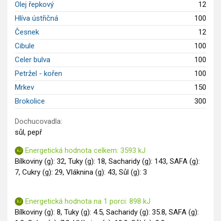
Olej řepkový
12
Hlíva ústřičná
100
Česnek
12
Cibule
100
Celer bulva
100
Petržel - kořen
100
Mrkev
150
Brokolice
300
Dochucovadla:
sůl, pepř
Energetická hodnota celkem: 3593 kJ
Bílkoviny (g): 32, Tuky (g): 18, Sacharidy (g): 143, SAFA (g):
7, Cukry (g): 29, Vláknina (g): 43, Sůl (g): 3
Energetická hodnota na 1 porci: 898 kJ
Bílkoviny (g): 8, Tuky (g): 4.5, Sacharidy (g): 35.8, SAFA (g):