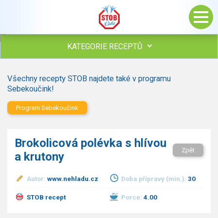
KATEGORIE RECEPTŮ
Všechny recepty
Všechny recepty STOB najdete také v programu
Polévky
Sebekoučink!
Studená kuchyně
Program Sebekoučink
Maso
Omáčky
Bezmasé a zeleninové
Brokolicová polévka s hlívou
Saláty
Zpět
a krutony
Sladké pokrmy
Dezerty
Autor:
www.nehladu.cz
Doba přípravy (min.):
30
Nápoje
Ostatní
STOB recept
Porce:
4.00
Dětské recepty