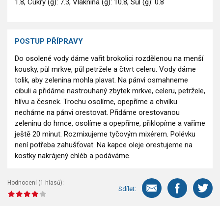
1.8, Cukry (g): 7.3, Vláknina (g): 10.8, Sůl (g): 0.8
POSTUP PŘÍPRAVY
Do osolené vody dáme vařit brokolici rozdělenou na menší
kousky, půl mrkve, půl petržele a čtvrt celeru. Vody dáme
tolik, aby zelenina mohla plavat. Na pánvi osmahneme
cibuli a přidáme nastrouhaný zbytek mrkve, celeru, petržele,
hlívu a česnek. Trochu osolíme, opepříme a chvilku
necháme na pánvi orestovat. Přidáme orestovanou
zeleninu do hrnce, osolíme a opepříme, přiklopíme a vaříme
ještě 20 minut. Rozmixujeme tyčovým mixérem. Polévku
není potřeba zahušťovat. Na kapce oleje orestujeme na
kostky nakrájený chléb a podáváme.
Hodnocení (
1
hlasů):
Sdílet: