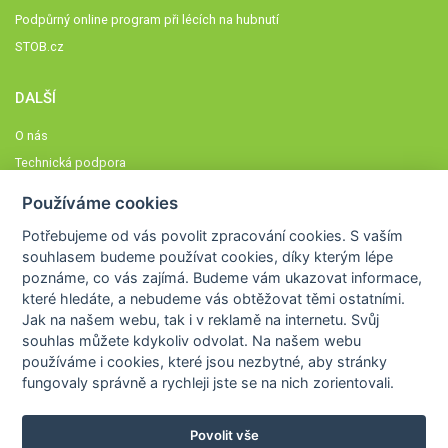
Podpůrný online program při lécích na hubnutí
STOB.cz
DALŠÍ
O nás
Technická podpora
Časté dotazy
Používáme cookies
Normy a zásady fungování STOBklubu
Potřebujeme od vás
povolit zpracování cookies
. S vaším
Členové STOBklubu
souhlasem budeme používat cookies, díky kterým lépe
Zásady nakládání s osobními údaji
poznáme,
co vás zajímá
. Budeme vám ukazovat
informace,
které hledáte
, a nebudeme vás obtěžovat těmi ostatními.
Otestujte se
Jak na našem webu, tak i v reklamě na internetu. Svůj
Spočítejte si
souhlas můžete kdykoliv odvolat. Na našem webu
Výzva 52
používáme i cookies, které jsou nezbytné
, aby stránky
fungovaly správně a rychleji jste se na nich zorientovali.
Povolit vše