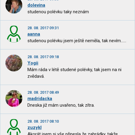
dolevina
studenou polévku taky neznám
28. 08. 2017 09:31
aanna
studenou polévku jsem ještě neměla, tak nevím......
28. 08. 2017 09:18
Yogii
Mám ráda v létě studené polévky, tak jsem na ni
zvědavá.
28. 08. 2017 08:49
madridacka
Dneska již mám uvařeno, tak zítra.
28. 08. 2017 08:10
zuzykl
Akorát jsem si vše přinesla že zahrádky, takže