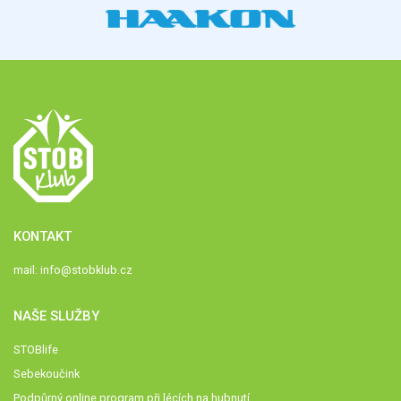
KONTAKT
mail:
info@stobklub.cz
NAŠE SLUŽBY
STOBlife
Sebekoučink
Podpůrný online program při lécích na hubnutí