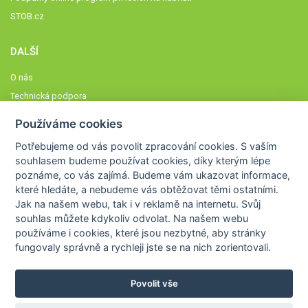
STOB.cz
DALŠÍ
O nás
Technická podpora
Časté dotazy
Používáme cookies
Normy a zásady fungování STOBklubu
Potřebujeme od vás
povolit zpracování cookies
. S vaším
Členové STOBklubu
souhlasem budeme používat cookies, díky kterým lépe
Zásady nakládání s osobními údaji
poznáme,
co vás zajímá
. Budeme vám ukazovat
informace,
Otestujte se
které hledáte
, a nebudeme vás obtěžovat těmi ostatními.
Jak na našem webu, tak i v reklamě na internetu. Svůj
Spočítejte si
souhlas můžete kdykoliv odvolat. Na našem webu
Výzva 52
používáme i cookies, které jsou nezbytné
, aby stránky
fungovaly správně a rychleji jste se na nich zorientovali.
Povolit vše
COPYRIGHT © 2026
STOB
WWW.STOB.CZ
,