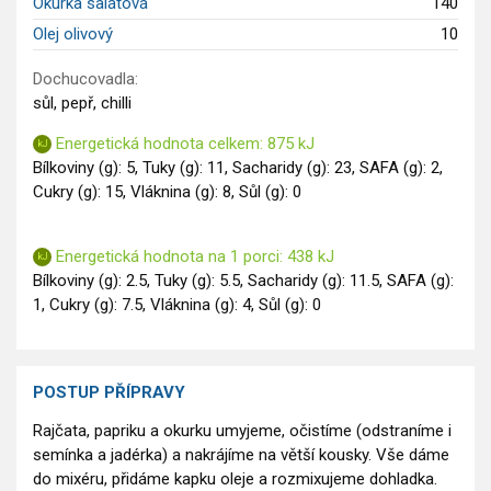
Okurka salátová
140
Olej olivový
10
Dochucovadla:
sůl, pepř, chilli
Energetická hodnota celkem: 875 kJ
Bílkoviny (g): 5, Tuky (g): 11, Sacharidy (g): 23, SAFA (g): 2,
Cukry (g): 15, Vláknina (g): 8, Sůl (g): 0
Energetická hodnota na 1 porci: 438 kJ
Bílkoviny (g): 2.5, Tuky (g): 5.5, Sacharidy (g): 11.5, SAFA (g):
1, Cukry (g): 7.5, Vláknina (g): 4, Sůl (g): 0
POSTUP PŘÍPRAVY
Rajčata, papriku a okurku umyjeme, očistíme (odstraníme i
semínka a jadérka) a nakrájíme na větší kousky. Vše dáme
do mixéru, přidáme kapku oleje a rozmixujeme dohladka.