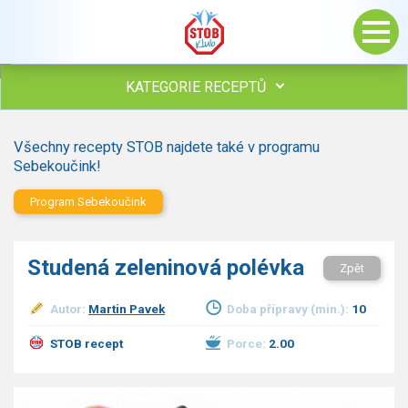
KATEGORIE RECEPTŮ
Všechny recepty
Všechny recepty STOB najdete také v programu
Polévky
Sebekoučink!
Studená kuchyně
Program Sebekoučink
Maso
Omáčky
Bezmasé a zeleninové
Studená zeleninová polévka
Zpět
Saláty
Sladké pokrmy
Autor:
Martin Pavek
Doba přípravy (min.):
10
Dezerty
STOB recept
Porce:
2.00
Nápoje
Ostatní
Dětské recepty