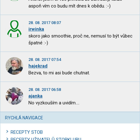
aspoň vím co budu mít dnes k obědu. :-)
28. 08. 2017 08:07
irwinka
skoro jako smoothie, proč ne, nemusí to být vůbec
špatné :-)
28. 08. 2017 07:54
hajekrad
Bezva, to mi asi bude chutnat.
28. 08. 2017 06:58
ajanka
No vyzkouším a uvidím....
RYCHLÁ NAVIGACE
RECEPTY STOB
RECEPTY UŽIVATELŮ STOBKLUBU