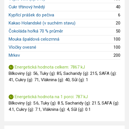
Cukr třtinový hnědý
40
Kypřící prášek do pečiva
6
Kakao Holandské (v suchém stavu)
20
Čokoláda hořká 70 % průměr
50
Mouka špaldová celozrnná
100
Vločky ovesné
100
Mrkev
200
Energetická hodnota celkem: 7867 kJ
Bílkoviny (g): 56, Tuky (g): 85, Sacharidy (g): 215, SAFA (g):
41, Cukry (g): 71, Vláknina (g): 40, Sůl (g): 1
Energetická hodnota na 1 porci: 787 kJ
Bílkoviny (g): 5.6, Tuky (g): 8.5, Sacharidy (g): 21.5, SAFA (g):
4.1, Cukry (g): 7.1, Vláknina (g): 4, Sůl (g): 0.1