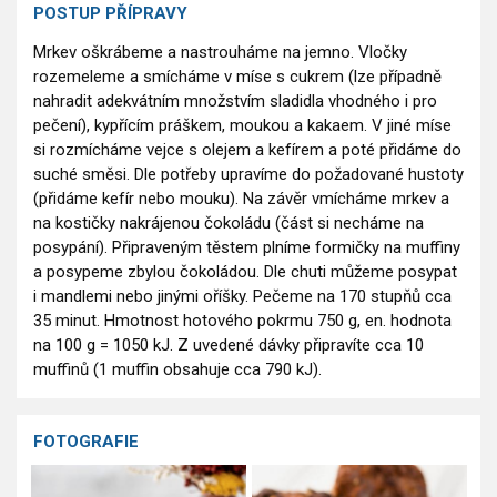
POSTUP PŘÍPRAVY
Mrkev oškrábeme a nastrouháme na jemno. Vločky
rozemeleme a smícháme v míse s cukrem (lze případně
nahradit adekvátním množstvím sladidla vhodného i pro
pečení), kypřícím práškem, moukou a kakaem. V jiné míse
si rozmícháme vejce s olejem a kefírem a poté přidáme do
suché směsi. Dle potřeby upravíme do požadované hustoty
(přidáme kefír nebo mouku). Na závěr vmícháme mrkev a
na kostičky nakrájenou čokoládu (část si necháme na
posypání). Připraveným těstem plníme formičky na muffiny
a posypeme zbylou čokoládou. Dle chuti můžeme posypat
i mandlemi nebo jinými oříšky. Pečeme na 170 stupňů cca
35 minut. Hmotnost hotového pokrmu 750 g, en. hodnota
na 100 g = 1050 kJ. Z uvedené dávky připravíte cca 10
muffinů (1 muffin obsahuje cca 790 kJ).
FOTOGRAFIE