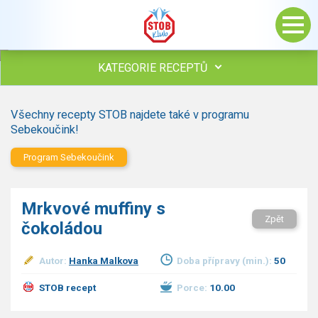
KATEGORIE RECEPTŮ
Všechny recepty
Všechny recepty STOB najdete také v programu
Polévky
Sebekoučink!
Studená kuchyně
Program Sebekoučink
Maso
Omáčky
Bezmasé a zeleninové
Mrkvové muffiny s
Saláty
Zpět
čokoládou
Sladké pokrmy
Dezerty
Autor:
Hanka Malkova
Doba přípravy (min.):
50
Nápoje
Ostatní
STOB recept
Porce:
10.00
Dětské recepty