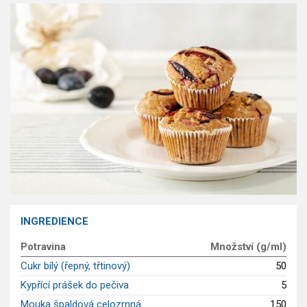
GLP-1 recepty
INGREDIENCE
Potravina
Množství (g/ml)
Cukr bílý (řepný, třtinový)
50
Kypřící prášek do pečiva
5
Mouka špaldová celozrnná
150