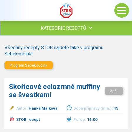
KATEGORIE RECEPTŮ
Všechny recepty
Všechny recepty STOB najdete také v programu
Polévky
Sebekoučink!
Studená kuchyně
Program Sebekoučink
Maso
Omáčky
Bezmasé a zeleninové
Skořicové celozrnné muffiny
Saláty
Zpět
se švestkami
Sladké pokrmy
Dezerty
Autor:
Hanka Malkova
Doba přípravy (min.):
45
Nápoje
Ostatní
STOB recept
Porce:
14.00
Dětské recepty