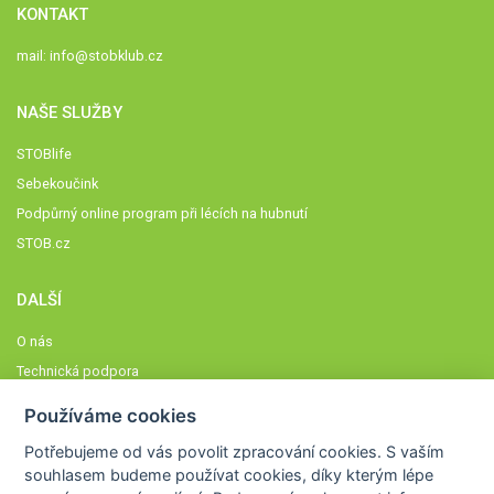
KONTAKT
mail:
info@stobklub.cz
NAŠE SLUŽBY
STOBlife
Sebekoučink
Podpůrný online program při lécích na hubnutí
STOB.cz
DALŠÍ
O nás
Technická podpora
Časté dotazy
Používáme cookies
Normy a zásady fungování STOBklubu
Potřebujeme od vás
povolit zpracování cookies
. S vaším
Členové STOBklubu
souhlasem budeme používat cookies, díky kterým lépe
Zásady nakládání s osobními údaji