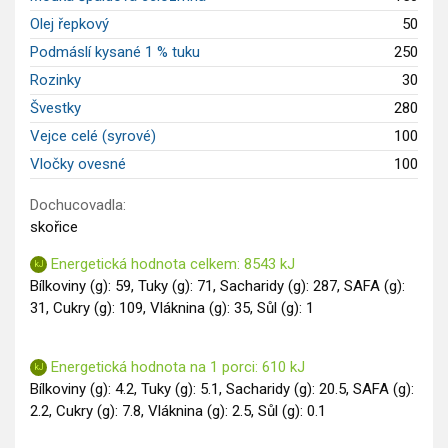
Olej řepkový
50
Podmáslí kysané 1 % tuku
250
Rozinky
30
Švestky
280
Vejce celé (syrové)
100
Vločky ovesné
100
Dochucovadla:
skořice
Energetická hodnota celkem: 8543 kJ
Bílkoviny (g): 59, Tuky (g): 71, Sacharidy (g): 287, SAFA (g):
31, Cukry (g): 109, Vláknina (g): 35, Sůl (g): 1
Energetická hodnota na 1 porci: 610 kJ
Bílkoviny (g): 4.2, Tuky (g): 5.1, Sacharidy (g): 20.5, SAFA (g):
2.2, Cukry (g): 7.8, Vláknina (g): 2.5, Sůl (g): 0.1