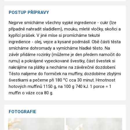
POSTUP PŘÍPRAVY
Nejprve smícháme všechny sypké ingredience - cukr (lze
případně nahradit sladidlem), mouku, mleté vločky, skořici a
kypřící prášek. V jiné míse si promícháme tekuté
ingredience - olej, vejce a kysané podmáslí. Obě části těsta
smícháme dohromady a vymícháme hladké těsto. Na
závěr přidáme rozinky (můžeme je den předem namočit do
rumu) a pokrájené vypeckované švestky, část švestek si
nakrájíme na plátky a necháme na závěrečné dozdobení.
Těsto nalijeme do formiček na muffiny, dozdobíme zbylými
švestkami a pečeme při 180 °C cca 30 minut. Hmotnost
hotových muffinů 1150 g, na 100 g 740 kJ. 1 porce = 1
muffin o váze cca 80 g.
FOTOGRAFIE