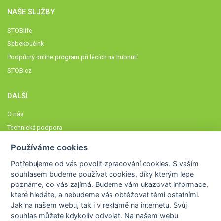
NAŠE SLUŽBY
STOBlife
Sebekoučink
Podpůrný online program při lécích na hubnutí
STOB.cz
DALŠÍ
O nás
Technická podpora
Časté dotazy
Používáme cookies
Normy a zásady fungování STOBklubu
Potřebujeme od vás
povolit zpracování cookies
. S vaším
Členové STOBklubu
souhlasem budeme používat cookies, díky kterým lépe
Zásady nakládání s osobními údaji
poznáme,
co vás zajímá
. Budeme vám ukazovat
informace,
které hledáte
, a nebudeme vás obtěžovat těmi ostatními.
Otestujte se
Jak na našem webu, tak i v reklamě na internetu. Svůj
Spočítejte si
souhlas můžete kdykoliv odvolat. Na našem webu
Výzva 52