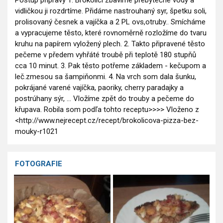
Postup přípravy 1. Brokolici zbavíme přebytečné vody a
vidličkou ji rozdrtíme. Přidáme nastrouhaný syr, špetku soli,
prolisovaný česnek a vajíčka a 2 PL ovs,otruby.. Smícháme
a vypracujeme těsto, které rovnoměrně rozložíme do tvaru
kruhu na papírem vyložený plech. 2. Takto připravené těsto
pečeme v předem vyhřáté troubě při teplotě 180 stupňů
cca 10 minut. 3. Pak těsto potřeme základem - kečupom a
leč.zmesou sa šampiňonmi. 4. Na vrch som dala šunku,
pokrájané varené vajíčka, paoriky, cherry paradajky a
postrúhany sýr, ... Vložíme zpět do trouby a pečeme do
křupava. Robila som podľa tohto receptu>>>> Vloženo z
<http://www.nejrecept.cz/recept/brokolicova-pizza-bez-
mouky-r1021
FOTOGRAFIE