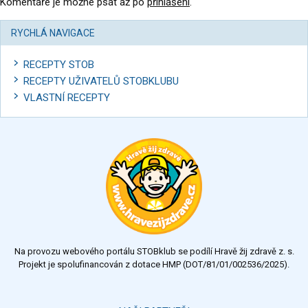
Komentáře je možné psát až po
přihlášení
.
RYCHLÁ NAVIGACE
RECEPTY STOB
RECEPTY UŽIVATELŮ STOBKLUBU
VLASTNÍ RECEPTY
Na provozu webového portálu STOBklub se podílí Hravě žij zdravě z. s.
Projekt je spolufinancován z dotace HMP (DOT/81/01/002536/2025).