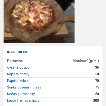
GLP-1 recepty
INGREDIENCE
Potravina
Množství (g/ml)
ovsené otruby
36
Rajčata cherry
50
Paprika zelená
70
Šunka dušená Fitness
75
Kečup gurmanský
50
Lečová zmes s hubami
200