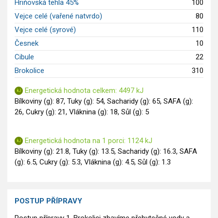
Hriňovská tehla 45%
100
Vejce celé (vařené natvrdo)
80
Vejce celé (syrové)
110
Česnek
10
Cibule
22
Brokolice
310
Energetická hodnota celkem: 4497 kJ
Bílkoviny (g): 87, Tuky (g): 54, Sacharidy (g): 65, SAFA (g):
26, Cukry (g): 21, Vláknina (g): 18, Sůl (g): 5
Energetická hodnota na 1 porci: 1124 kJ
Bílkoviny (g): 21.8, Tuky (g): 13.5, Sacharidy (g): 16.3, SAFA
(g): 6.5, Cukry (g): 5.3, Vláknina (g): 4.5, Sůl (g): 1.3
POSTUP PŘÍPRAVY