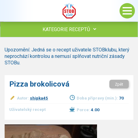
KATEGORIE RECEPTŮ
Všechny recepty
Upozornění: Jedná se o recept uživatele STOBklubu, který
Polévky
neprochází kontrolou a nemusí splňovat nutriční zásady
Studená kuchyně
STOBu.
Maso
Omáčky
Pizza brokolicová
Zpět
Bezmasé a zeleninové
Saláty
Autor:
shipka45
Doba přípravy (min.):
70
Sladké pokrmy
Dezerty
Uživatelský recept
Porce:
4.00
Nápoje
Ostatní
Dětské recepty