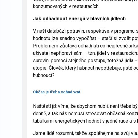
konzumovaných v restauracích.
Jak odhadnout energii v hlavních jídlech
V naší databázi potravin, respektive v programu 
hodnotu lze snadno vypočítat – stačí si zvolit p
Problémem zůstává odhadnutí co nejpřesnější kalo
uživatel nepřipraví sám – tzn. jídel v restauracíc
surovin, pomocí stejného postupu, totožná jídla – 
utopie. Člověk, který hubnout nepotřebuje, jistě o
hubnoucí?
Občas je třeba odhadovat
Naštěstí již víme, že abychom hubli, není třeba b
denně, a tak nás nemusí stresovat občasná konz
tabulkami energetických hodnot v jedné ruce a s
Jsme lidé rozumní, takže spoléhejme na svůj vlas