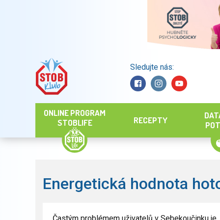
Sledujte nás:
Hledat
ONLINE PROGRAM
DAT
RECEPTY
STOBLIFE
POT
Energetická hodnota hot
Častým problémem uživatelů v Sebekoučinku je, 