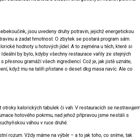
sebekoučink, jsou uvedeny druhy potravin, jejichž energetickou
otravinu a zadat hmotnost. O zbytek se postará program sám.
rické hodnoty u hotových jídel. A to zejména u těch, které si
h. Ideální by bylo, kdyby všechny restaurace vařily ze stejných
s přesnou gramáží všech ingrediencí. Což je, jak jistě uznáte,
cení, když mu na talíři přistane o deset dkg masa navíc. Ale co
ýt otroky kalorických tabulek či vah. V restauracích se nestravuje
umace hotového pokrmu, nad jehož přípravou jsme nestáli s
 kuchyňskou váhou v ruce druhé.
tní rozum. Vždy máme na výběr – a to jak toho, co sníme, tak