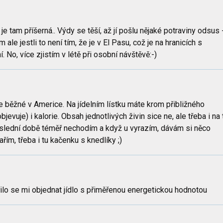
e tam příšerná.. Výdy se těší, až jí pošlu nějaké potraviny odsus 
le jestli to není tím, že je v El Pasu, což je na hranicích s
 No, více zjistím v létě při osobní návštěvě:-)
e běžné v Americe. Na jídelním lístku máte krom přibližného
jevuje) i kalorie. Obsah jednotlivých živin sice ne, ale třeba i na 
slední době téměř nechodím a když u vyrazím, dávám si něco
ím, třeba i tu kačenku s knedlíky ;)
ilo se mi objednat jídlo s přiměřenou energetickou hodnotou