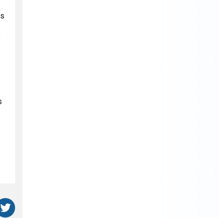
ás
y
s