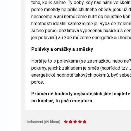
toho, kolik sníme. Ty doby, kdy nad námi ve školní
porce mnohdy ne příliš chutného oběda, jsou už
nechceme a ani nemůžeme nutit do neustálé konzu
hmotnosti ideální samozřejmě je. Ryba se zelenin
si tělo poručí dozlatova vypečenou husičku s če
jen polovinu) a i zde můžeme energetickou hodno
Polévky a omáčky a směsky
Horší je to s polévkami (se zásmažkou, nebo ne?
pokrmy, jejichž základem je směs (například tzv. 
energetické hodnotě takových pokrmů, byť sebechu
porce.
Průměrné hodnoty nejčastějších jídel najdete 
co kuchař, to jiná receptura.
Hodnocení (
69
hlasů):