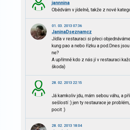
jannnina
Obědvám v jídelně, takže z nové kateg
01. 03. 2013 07:36
JaninaDseznamcz
Jídla v restauraci si přeci objednávám
kung pao a nebo řízku a pod.Dnes jsou 
ne?
A upřímně kdo z nás jí v restauraci ka
škoda)
28. 02. 2013 22:15
Já kamkoliv jdu, mám sebou váhu, a přír
sešlostí :) jen ty restaurace je problé
pocit :)
28. 02. 2013 18:04