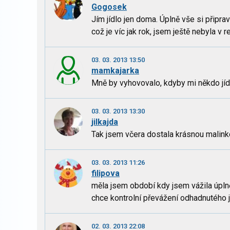
Gogosek
Jím jídlo jen doma. Úplně vše si přip
což je víc jak rok, jsem ještě nebyla v r
03. 03. 2013 13:50
mamkajarka
Mně by vyhovovalo, kdyby mi někdo jídl
03. 03. 2013 13:30
jilkajda
Tak jsem včera dostala krásnou malinkou
03. 03. 2013 11:26
filipova
měla jsem období kdy jsem vážila úplně
chce kontrolní převážení odhadnutého j
02. 03. 2013 22:08