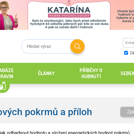
Zů
ABÁZE
PŘÍBĚHY O
ČLÁNKY
SEBE
RAVIN
HUBNUTÍ
ových pokrmů a příloh
Zp
jak odhadnout hodnotu a složení energetických hodnot pokrmů