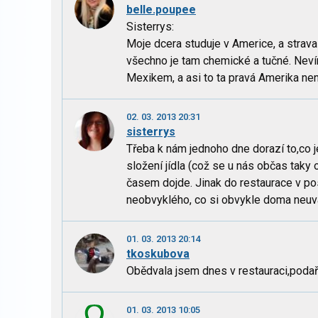
belle.poupee
Sisterrys:
Moje dcera studuje v Americe, a strava j
všechno je tam chemické a tučné. Nevím a
Mexikem, a asi to ta pravá Amerika není.
02. 03. 2013 20:31
sisterrys
Třeba k nám jednoho dne dorazí to,co j
složení jídla (což se u nás občas taky ob
časem dojde. Jinak do restaurace v po
neobvyklého, co si obvykle doma neuvař
01. 03. 2013 20:14
tkoskubova
Obědvala jsem dnes v restauraci,podař
01. 03. 2013 10:05