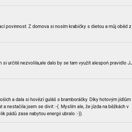
ací povinnost. Z domova si nosím krabičky s dietou a můj oběd z
 si určitě nezvolila,ale dalo by se tam využít alespoń pravidlo 
oších a dala si hovězí guláš s bramboráčky. Díky hotovým jídlům
a nestačila jsem se divit :-(. Myslím ale, že jízda na běžkách v
k pádů zase nabytou energii ubralo :-)).