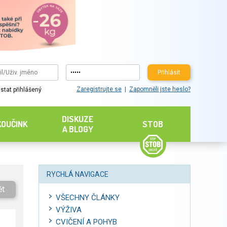
Přihlásit
Zaregistrujte se
Zapomněli jste heslo?
stat přihlášený
DISKUZE
KOUČINK
STOB
A BLOGY
RYCHLÁ NAVIGACE
ět
VŠECHNY ČLÁNKY
VÝŽIVA
CVIČENÍ A POHYB