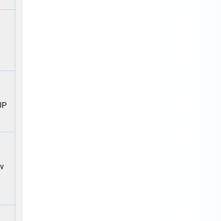
JJP
 v