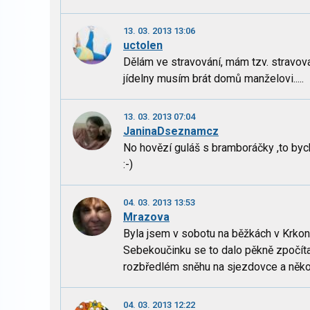
13. 03. 2013 13:06
uctolen
Dělám ve stravování, mám tzv. stravov
jídelny musím brát domů manželovi.....
13. 03. 2013 07:04
JaninaDseznamcz
No hovězí guláš s bramboráčky ,to bych
:-)
04. 03. 2013 13:53
Mrazova
Byla jsem v sobotu na běžkách v Krkon
Sebekoučinku se to dalo pěkně zpočítat 
rozbředlém sněhu na sjezdovce a několi
04. 03. 2013 12:22