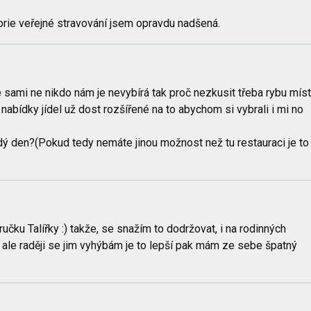
orie veřejné stravování jsem opravdu nadšená.
e sami ne nikdo nám je nevybírá tak proč nezkusit třeba rybu mís
nabídky jídel už dost rozšířené na to abychom si vybrali i mi no
ždý den?(Pokud tedy nemáte jinou možnost než tu restauraci je to
učku Talířky :) takže, se snažím to dodržovat, i na rodinných
m, ale raději se jim vyhýbám je to lepší pak mám ze sebe špatný