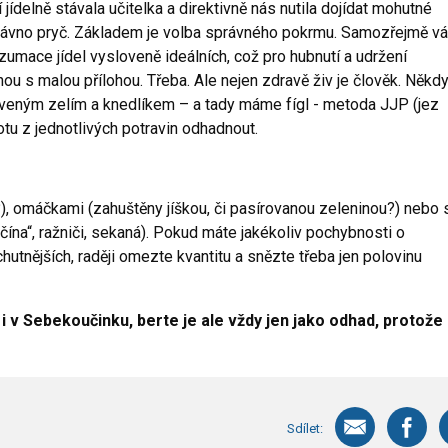
 jídelně stávala učitelka a direktivně nás nutila dojídat mohutné
 dávno pryč. Základem je volba správného pokrmu. Samozřejmě v
mace jídel vysloveně ideálních, což pro hubnutí a udržení
ou s malou přílohou. Třeba. Ale nejen zdravě živ je člověk. Někd
rveným zelím a knedlíkem – a tady máme fígl - metoda JJP (jez
tu z jednotlivých potravin odhadnout.
), omáčkami (zahuštěny jíškou, či pasírovanou zeleninou?) nebo 
„čína“, ražniči, sekaná). Pokud máte jakékoliv pochybnosti o
tnějších, raději omezte kvantitu a snězte třeba jen polovinu
i v Sebekoučinku, berte je ale vždy jen jako odhad, protože
Sdílet: