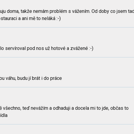
ravuju doma, takže nemám problém s vážením. Od doby co jsem tad
estauraci a ani mě to neláká :-)
o servíroval pod nos už hotové a zvážené :-)
 váhu, budu jí brát i do práce
 všechno, teď nevážím a odhaduji a docela mi to jde, občas to
ídla