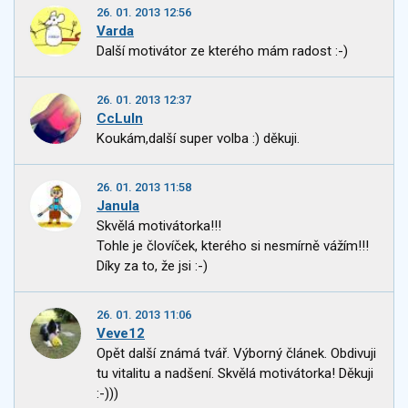
26. 01. 2013 12:56
Varda
Další motivátor ze kterého mám radost :-)
26. 01. 2013 12:37
CcLuln
Koukám,další super volba :) děkuji.
26. 01. 2013 11:58
Janula
Skvělá motivátorka!!!
Tohle je človíček, kterého si nesmírně vážím!!!
Díky za to, že jsi :-)
26. 01. 2013 11:06
Veve12
Opět další známá tvář. Výborný článek. Obdivuji
tu vitalitu a nadšení. Skvělá motivátorka! Děkuji
:-)))