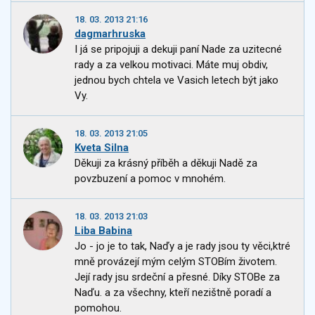
18. 03. 2013 21:16
dagmarhruska
I já se pripojuji a dekuji paní Nade za uzitecné
rady a za velkou motivaci. Máte muj obdiv,
jednou bych chtela ve Vasich letech být jako
Vy.
18. 03. 2013 21:05
Kveta Silna
Děkuji za krásný příběh a děkuji Nadě za
povzbuzení a pomoc v mnohém.
18. 03. 2013 21:03
Liba Babina
Jo - jo je to tak, Naďy a je rady jsou ty věci,ktré
mně provázejí mým celým STOBím životem.
Její rady jsu srdeční a přesné. Díky STOBe za
Naďu. a za všechny, kteří nezištně poradí a
pomohou.