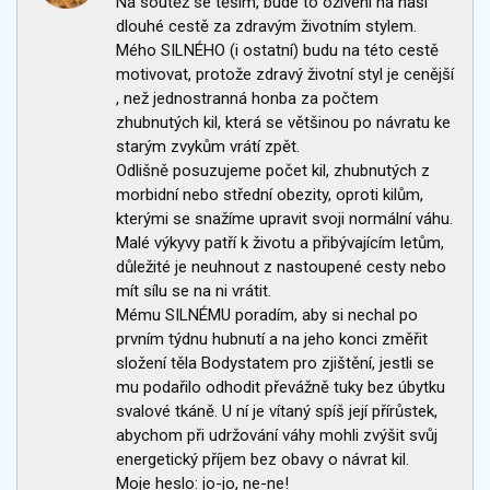
Na soutěž se těším, bude to oživení na naší
dlouhé cestě za zdravým životním stylem.
Mého SILNÉHO (i ostatní) budu na této cestě
motivovat, protože zdravý životní styl je cenější
, než jednostranná honba za počtem
zhubnutých kil, která se většinou po návratu ke
starým zvykům vrátí zpět.
Odlišně posuzujeme počet kil, zhubnutých z
morbidní nebo střední obezity, oproti kilům,
kterými se snažíme upravit svoji normální váhu.
Malé výkyvy patří k životu a přibývajícím letům,
důležité je neuhnout z nastoupené cesty nebo
mít sílu se na ni vrátit.
Mému SILNÉMU poradím, aby si nechal po
prvním týdnu hubnutí a na jeho konci změřit
složení těla Bodystatem pro zjištění, jestli se
mu podařilo odhodit převážně tuky bez úbytku
svalové tkáně. U ní je vítaný spíš její přírůstek,
abychom při udržování váhy mohli zvýšit svůj
energetický příjem bez obavy o návrat kil.
Moje heslo: jo-jo, ne-ne!