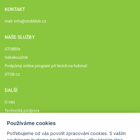
KONTAKT
mail:
info@stobklub.cz
NAŠE SLUŽBY
STOBlife
Sebekoučink
Podpůrný online program při lécích na hubnutí
STOB.cz
DALŠÍ
O nás
Technická podpora
Časté dotazy
Používáme cookies
Normy a zásady fungování STOBklubu
Potřebujeme od vás
povolit zpracování cookies
. S vaším
Členové STOBklubu
souhlasem budeme používat cookies, díky kterým lépe