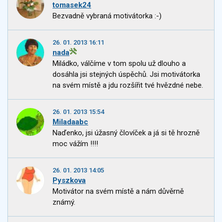
tomasek24
Bezvadně vybraná motivátorka :-)
26. 01. 2013 16:11
nada
Miládko, válčíme v tom spolu už dlouho a
dosáhla jsi stejných úspěchů. Jsi motivátorka
na svém místě a jdu rozšířit tvé hvězdné nebe.
26. 01. 2013 15:54
Miladaabc
Naďenko, jsi úžasný človíček a já si tě hrozně
moc vážím !!!!
26. 01. 2013 14:05
Pyszkova
Motivátor na svém místě a nám důvěrně
známý.