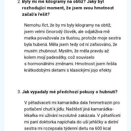
Byly mi mé kilogramy na obtíž? Jaký byl
rozhodující moment, že jsem svou hmotnost
začal/a řešit?
Nemohu říct, že by mi byly kilogramy na obtíž,
jsem velmi činorodý člověk, ale odjakživa mě
matka považovala za tlustou, protože moje sestra
byla hubená. Měla jsem tedy od ní zafixováno, že
musím zhubnout. Myslím, že měla pravdu až
kolem mojí padesátky, což souviselo
s hormonálními změnami. Hmotnost jsem řešila
krátkodobými dietami s klasickými jojo efekty.
Jak vypadaly mé předchozí pokusy o hubnutí?
V pětadvaceti mi kamarádka dala fenmetrazin pro
potlačení chutí k jídlu. Naštěstí jiná kamarádka-
lékařka mi užívání rezolutně zakázala. V pětatřiceti
mi paní doktorka napíchala do uší jehličky a dietní
sestra mi rozepsala týdenní dietu na 600 kcal