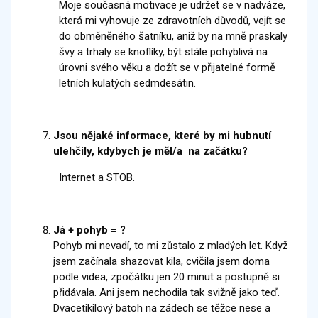
Moje současná motivace je udržet se v nadváze,
která mi vyhovuje ze zdravotních důvodů, vejít se
do obměněného šatníku, aniž by na mně praskaly
švy a trhaly se knoflíky, být stále pohyblivá na
úrovni svého věku a dožít se v přijatelné formě
letních kulatých sedmdesátin.
Jsou nějaké informace, které by mi hubnutí
ulehčily, kdybych je měl/a na začátku?
Internet a STOB.
Já + pohyb = ?
Pohyb mi nevadí, to mi zůstalo z mladých let. Když
jsem začínala shazovat kila, cvičila jsem doma
podle videa, zpočátku jen 20 minut a postupně si
přidávala. Ani jsem nechodila tak svižně jako teď.
Dvacetikilový batoh na zádech se těžce nese a