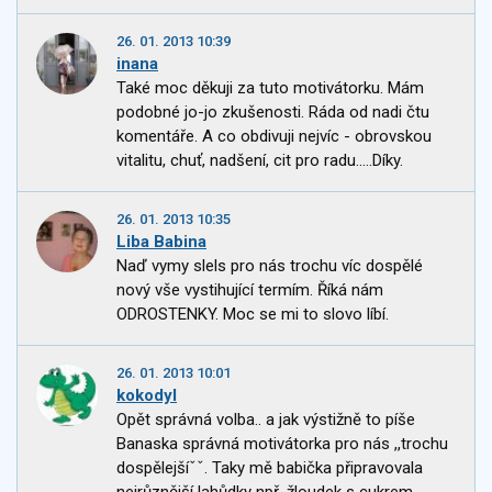
26. 01. 2013 10:39
inana
Také moc děkuji za tuto motivátorku. Mám
podobné jo-jo zkušenosti. Ráda od nadi čtu
komentáře. A co obdivuji nejvíc - obrovskou
vitalitu, chuť, nadšení, cit pro radu.....Díky.
26. 01. 2013 10:35
Liba Babina
Naď vymy slels pro nás trochu víc dospělé
nový vše vystihující termím. Říká nám
ODROSTENKY. Moc se mi to slovo líbí.
26. 01. 2013 10:01
kokodyl
Opět správná volba.. a jak výstižně to píše
Banaska správná motivátorka pro nás ,,trochu
dospělejšíˇˇ. Taky mě babička připravovala
nejrůznější lahůdky npř. žloudek s cukrem -