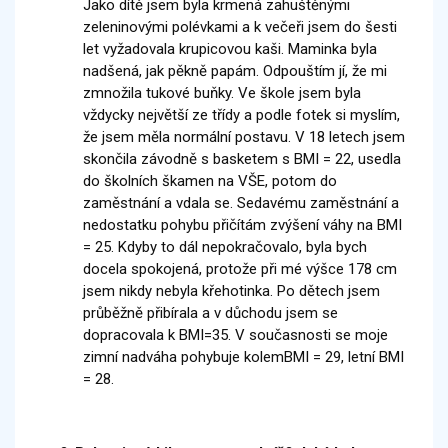
Jako dítě jsem byla krmená zahuštěnými
zeleninovými polévkami a k večeři jsem do šesti
let vyžadovala krupicovou kaši. Maminka byla
nadšená, jak pěkně papám. Odpouštím jí, že mi
zmnožila tukové buňky. Ve škole jsem byla
vždycky největší ze třídy a podle fotek si myslím,
že jsem měla normální postavu. V 18 letech jsem
skončila závodně s basketem s BMI = 22, usedla
do školních škamen na VŠE, potom do
zaměstnání a vdala se. Sedavému zaměstnání a
nedostatku pohybu přičítám zvýšení váhy na BMI
= 25. Kdyby to dál nepokračovalo, byla bych
docela spokojená, protože při mé výšce 178 cm
jsem nikdy nebyla křehotinka. Po dětech jsem
průběžně přibírala a v důchodu jsem se
dopracovala k BMI=35. V současnosti se moje
zimní nadváha pohybuje kolemBMI = 29, letní BMI
= 28.