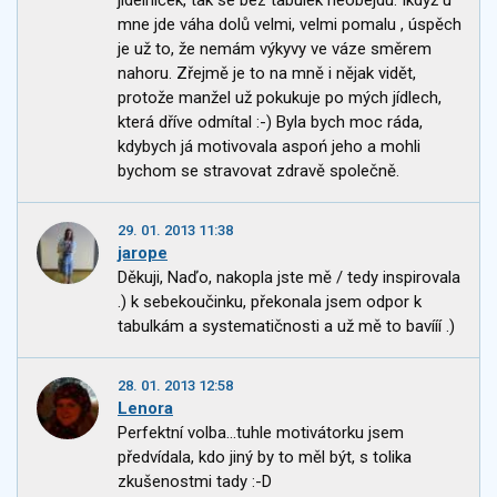
mne jde váha dolů velmi, velmi pomalu , úspěch
je už to, že nemám výkyvy ve váze směrem
nahoru. Zřejmě je to na mně i nějak vidět,
protože manžel už pokukuje po mých jídlech,
která dříve odmítal :-) Byla bych moc ráda,
kdybych já motivovala aspoń jeho a mohli
bychom se stravovat zdravě společně.
29. 01. 2013 11:38
jarope
Děkuji, Naďo, nakopla jste mě / tedy inspirovala
.) k sebekoučinku, překonala jsem odpor k
tabulkám a systematičnosti a už mě to bavííí .)
28. 01. 2013 12:58
Lenora
Perfektní volba...tuhle motivátorku jsem
předvídala, kdo jiný by to měl být, s tolika
zkušenostmi tady :-D