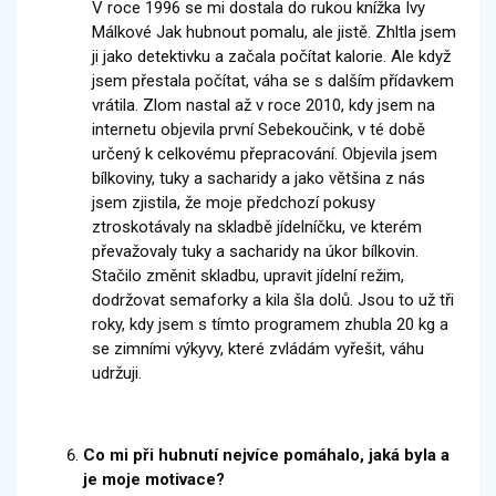
V roce 1996 se mi dostala do rukou knížka Ivy
Málkové Jak hubnout pomalu, ale jistě. Zhltla jsem
ji jako detektivku a začala počítat kalorie. Ale když
jsem přestala počítat, váha se s dalším přídavkem
vrátila. Zlom nastal až v roce 2010, kdy jsem na
internetu objevila první Sebekoučink, v té době
určený k celkovému přepracování. Objevila jsem
bílkoviny, tuky a sacharidy a jako většina z nás
jsem zjistila, že moje předchozí pokusy
ztroskotávaly na skladbě jídelníčku, ve kterém
převažovaly tuky a sacharidy na úkor bílkovin.
Stačilo změnit skladbu, upravit jídelní režim,
dodržovat semaforky a kila šla dolů. Jsou to už tři
roky, kdy jsem s tímto programem zhubla 20 kg a
se zimními výkyvy, které zvládám vyřešit, váhu
udržuji.
Co mi při hubnutí nejvíce pomáhalo, jaká byla a
je moje motivace?