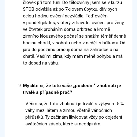
člověk při tom funí. Do tělocvičny jsem se v kurzu
STOB odvážila až po 7kilovém úbytku, dřív bych
celou hodinu cvičení nezvládla. Teď cvičím
v pondělí pilates, v úterý zdravotní cvičení pro ženy,
ve čtvrtek proháním doma orbitrec a kromě
zimního klouzavého počasí se snažím téměř denně
hodinu chodit, v sobotu nebo v neděli s hůlkami. Od
jara do podzimu pracuji doma na zahrádce a na
chatě. Vadí mi zima, kdy mám méně pohybu a má
to dopad na váhu.
Myslíte si, že toto vaše „poslední“ zhubnutí je
trvalé a případně proč?
Věřím si, že toto zhubnutí je trvalé s výkyvem 5 %
váhy mezi létem a zimou včetně vánočních
přírůstků. Ty začínám likvidovat vždy po dojedení
svátečních zásob, které si neodpírám.