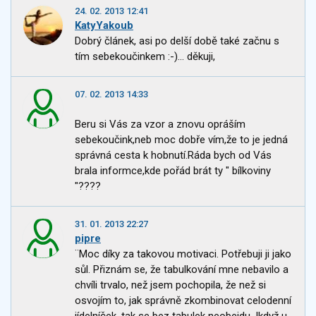
24. 02. 2013 12:41
KatyYakoub
Dobrý článek, asi po delší době také začnu s
tím sebekoučinkem :-)... děkuji,
07. 02. 2013 14:33
Beru si Vás za vzor a znovu opráším
sebekoučink,neb moc dobře vím,že to je jedná
správná cesta k hobnutí.Ráda bych od Vás
brala informce,kde pořád brát ty " bílkoviny
"????
31. 01. 2013 22:27
pipre
¨Moc díky za takovou motivaci. Potřebuji ji jako
sůl. Přiznám se, že tabulkování mne nebavilo a
chvíli trvalo, než jsem pochopila, že než si
osvojím to, jak správně zkombinovat celodenní
jídelníček, tak se bez tabulek neobejdu. Ikdyž u