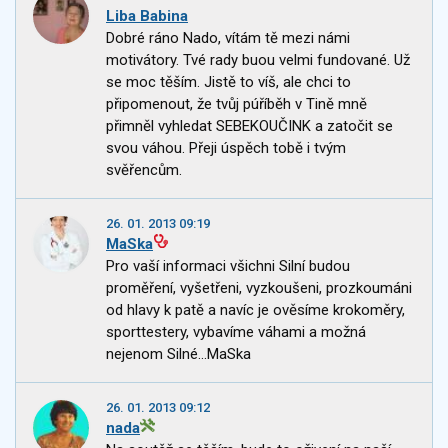
Liba Babina
Dobré ráno Nado, vítám tě mezi námi
motivátory. Tvé rady buou velmi fundované. Už
se moc těším. Jistě to víš, ale chci to
připomenout, že tvůj púříběh v Tině mně
přimněl vyhledat SEBEKOUČINK a zatočit se
svou váhou. Přeji úspěch tobě i tvým
svěřencům.
26. 01. 2013 09:19
MaSka
Pro vaší informaci všichni Silní budou
proměření, vyšetřeni, vyzkoušeni, prozkoumáni
od hlavy k patě a navíc je ověsíme krokoměry,
sporttestery, vybavíme váhami a možná
nejenom Silné...MaSka
26. 01. 2013 09:12
nada