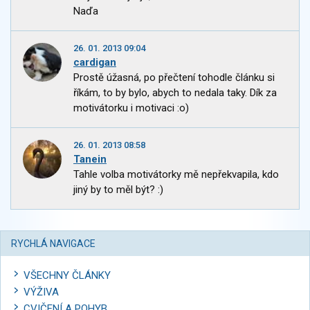
Naďa
26. 01. 2013 09:04
cardigan
Prostě úžasná, po přečtení tohodle článku si
říkám, to by bylo, abych to nedala taky. Dík za
motivátorku i motivaci :o)
26. 01. 2013 08:58
Tanein
Tahle volba motivátorky mě nepřekvapila, kdo
jiný by to měl být? :)
RYCHLÁ NAVIGACE
VŠECHNY ČLÁNKY
VÝŽIVA
CVIČENÍ A POHYB