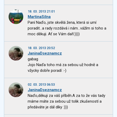
18. 03. 2013 21:01
MartinaSilna
Paní Naďo, jste skvělá žena, která si umí
poradit...a rady rozdává i nám...vážím si toho a
moc děkuji. Ať se Vám daří:))))
18. 03. 2013 20:52
JaninaDseznamcz
gabag
Jojo Naďa toho má za sebou už hodně a
vžycky dobře poradí :-)
02. 03. 2013 06:53
JaninaDseznamcz
Naďo,děkuji za váš příběh.A za to že vás tady
máme máte za sebou už tolik zkušeností a
předáváte je dál díky :)))