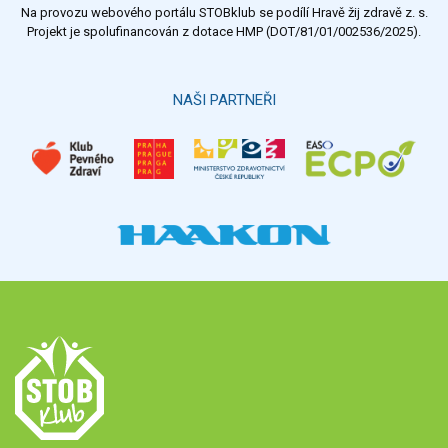
Na provozu webového portálu STOBklub se podílí Hravě žij zdravě z. s.
Projekt je spolufinancován z dotace HMP (DOT/81/01/002536/2025).
NAŠI PARTNEŘI