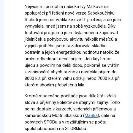
Nejvíce mi pomohla nabídka Ivy Málkové na
spolupráci při řešení nové verze Sebekoučinku.
S chutí jsem se vrátila ke své IT profesi, a co jsem
vymyslela, hned jsem na sobě vyzkoušela. Díky
testování programu jsem byla nucena zapisovat
jídelníček a pohybovou aktivitu několik měsíců a
v jejich průběhu jsem si zafixovala skladbu
potravin a jejich energetickou hodnotu natolik, že
umím odhadnout denní příjem. Jen když moc
ujedu a povolím na delší dobu, pokorně se vrátím
k zapisování, abych si znovu nastolila příjem do
8000 kJ, při kterém váhu udržuji nebo 7000 kJ, při
kterém shodím přebytečná kila.
Kromě studeného počítače jsou důležitá i vřelá
slova a příjemný kolektiv se stejnými zájmy. Toho
se mi dostalo v kurzech, vedených příjemnou a
kamarádskou MUDr. Skalskou (
MaSka
), dále na
pobytech STOBu a v rozšiřujícím se počtu
spoluhubnoucích na STOBklubu.