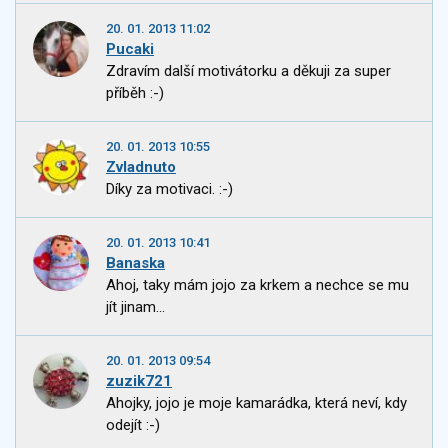
20. 01. 2013 11:02
Pucaki
Zdravím další motivátorku a děkuji za super
příběh :-)
20. 01. 2013 10:55
Zvladnuto
Díky za motivaci. :-)
20. 01. 2013 10:41
Banaska
Ahoj, taky mám jojo za krkem a nechce se mu
jít jinam...
20. 01. 2013 09:54
zuzik721
Ahojky, jojo je moje kamarádka, která neví, kdy
odejít :-)