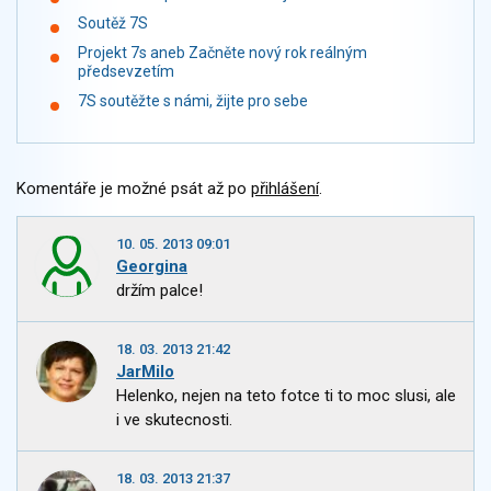
Soutěž 7S
Projekt 7s aneb Začněte nový rok reálným
předsevzetím
7S soutěžte s námi, žijte pro sebe
Komentáře je možné psát až po
přihlášení
.
10. 05. 2013 09:01
Georgina
držím palce!
18. 03. 2013 21:42
JarMilo
Helenko, nejen na teto fotce ti to moc slusi, ale
i ve skutecnosti.
18. 03. 2013 21:37