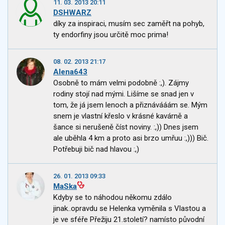
11. 03. 2013 20:11
DSHWARZ
díky za inspiraci, musím sec zaměřt na pohyb,
ty endorfiny jsou určitě moc prima!
08. 02. 2013 21:17
Alena643
Osobně to mám velmi podobně :,). Zájmy
rodiny stojí nad mými. Lišíme se snad jen v
tom, že já jsem lenoch a přiznávááám se. Mým
snem je vlastní křeslo v krásné kavárně a
šance si nerušeně číst noviny. :,)) Dnes jsem
ale uběhla 4 km a proto asi brzo umřuu :,))) Bič.
Potřebuji bič nad hlavou :,)
26. 01. 2013 09:33
MaSka
Kdyby se to náhodou někomu zdálo
jinak..opravdu se Helenka vyměnila s Vlastou a
je ve sféře Přežiju 21.století? namísto původní