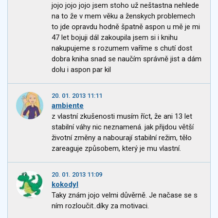
jojo jojo jojo jsem stoho už neštastna nehlede
na to že v mem věku a ženskych problemech
to jde opravdu hodně špatně aspon u mě je mi
47 let bojuji dál zakoupila jsem si i knihu
nakupujeme s rozumem vaříme s chutí dost
dobra kniha snad se naučím správně jist a dám
dolu i aspon par kil
20. 01. 2013 11:11
ambiente
z vlastní zkušenosti musím říct, že ani 13 let
stabilní váhy nic neznamená. jak přijdou větší
životní změny a nabourají stabilní režim, tělo
zareaguje způsobem, který je mu vlastní.
20. 01. 2013 11:09
kokodyl
Taky znám jojo velmi důvěrně. Je načase se s
ním rozloučit..díky za motivaci.