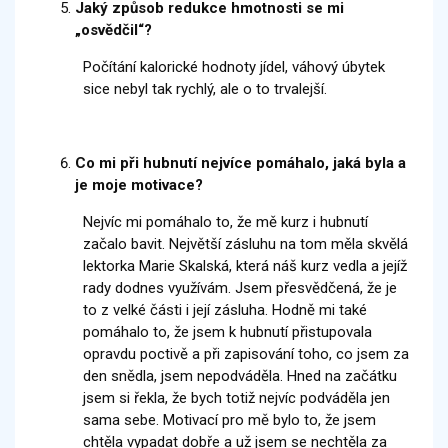
Jaký způsob redukce hmotnosti se mi
„osvědčil“?
Počítání kalorické hodnoty jídel, váhový úbytek
sice nebyl tak rychlý, ale o to trvalejší.
Co mi při hubnutí nejvíce pomáhalo, jaká byla a
je moje motivace?
Nejvíc mi pomáhalo to, že mě kurz i hubnutí
začalo bavit. Největší zásluhu na tom měla skvělá
lektorka Marie Skalská, která náš kurz vedla a jejíž
rady dodnes využívám. Jsem přesvědčená, že je
to z velké části i její zásluha. Hodně mi také
pomáhalo to, že jsem k hubnutí přistupovala
opravdu poctivě a při zapisování toho, co jsem za
den snědla, jsem nepodváděla. Hned na začátku
jsem si řekla, že bych totiž nejvíc podváděla jen
sama sebe. Motivací pro mě bylo to, že jsem
chtěla vypadat dobře a už jsem se nechtěla za