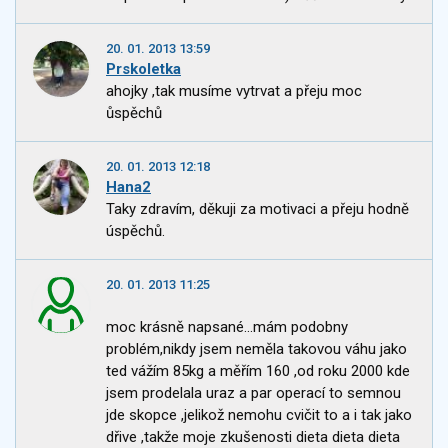
20. 01. 2013 13:59
Prskoletka
ahojky ,tak musíme vytrvat a přeju moc
ůspěchů
20. 01. 2013 12:18
Hana2
Taky zdravím, děkuji za motivaci a přeju hodně
úspěchů.
20. 01. 2013 11:25
moc krásně napsané...mám podobny
problém,nikdy jsem neměla takovou váhu jako
ted vážím 85kg a měřím 160 ,od roku 2000 kde
jsem prodelala uraz a par operací to semnou
jde skopce ,jelikož nemohu cvičit to a i tak jako
dřive ,takže moje zkušenosti dieta dieta dieta