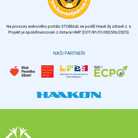
Na provozu webového portálu STOBklub se podílí Hravě žij zdravě z. s.
Projekt je spolufinancován z dotace HMP (DOT/81/01/002536/2025).
NAŠI PARTNEŘI