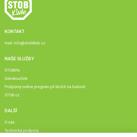
KONTAKT
mail:
info@stobklub.cz
NAŠE SLUŽBY
STOBlife
Sebekoučink
Podpůrný online program při lécích na hubnutí
STOB.cz
DALŠÍ
O nás
Technická podpora