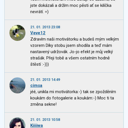
jste dokázali a držím moc pěsti ať se kilíčka
nevrátí. =)
21. 01. 2013 23:08
Veve12
Zdravím naši motivátorku a budeš mým velkým
vzorem Díky stobu jsem shodila a teď mám
nastavený udržovák. Jo-jo efekt je můj velký
strašák. Přeji tobě a všem ostatním hodně
štěstí :-)))
21. 01. 2013 14:49
cimsa
jéé, unikla mi motivátorka:-) tak se zpožděním
koukám do fotogalerie a koukám:-) Moc ti ta
změna sekne!
21. 01. 2013 10:58
Kiiiiwa