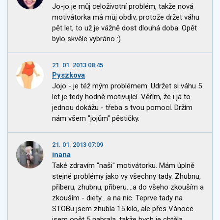
Jo-jo je můj celoživotní problém, takže nová
motivátorka má můj obdiv, protože držet váhu
pět let, to už je vážně dost dlouhá doba. Opět
bylo skvěle vybráno :)
21. 01. 2013 08:45
Pyszkova
Jojo - je též mým problémem. Udržet si váhu 5
let je tedy hodně motivující. Věřím, že i já to
jednou dokážu - třeba s tvou pomocí. Držím
nám všem "jojům" pěstičky.
21. 01. 2013 07:09
inana
Také zdravím "naši" motivátorku. Mám úplně
stejné problémy jako vy všechny tady. Zhubnu,
přiberu, zhubnu, přiberu....a do všeho zkouším a
zkouším - diety....a na nic. Teprve tady na
STOBu jsem zhubla 15 kilo, ale přes Vánoce
jsem opět 5 nabrala, takže bych je chtěla