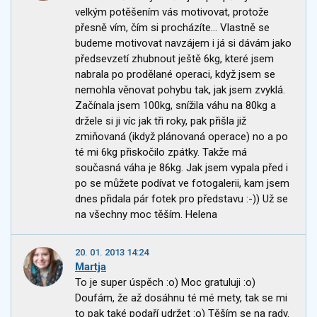
velkým potěšením vás motivovat, protože
přesně vím, čím si procházíte... Vlastně se
budeme motivovat navzájem i já si dávám jako
předsevzetí zhubnout ještě 6kg, které jsem
nabrala po prodělané operaci, když jsem se
nemohla věnovat pohybu tak, jak jsem zvyklá.
Začínala jsem 100kg, snížila váhu na 80kg a
držele si ji víc jak tři roky, pak přišla již
zmiňovaná (ikdyž plánovaná operace) no a po
té mi 6kg přiskočilo zpátky. Takže má
současná váha je 86kg. Jak jsem vypala před i
po se můžete podívat ve fotogalerii, kam jsem
dnes přidala pár fotek pro představu :-)) Už se
na všechny moc těším. Helena
20. 01. 2013 14:24
Martja
To je super úspěch :o) Moc gratuluji :o)
Doufám, že až dosáhnu té mé mety, tak se mi
to pak také podaří udržet :o) Těším se na rady.