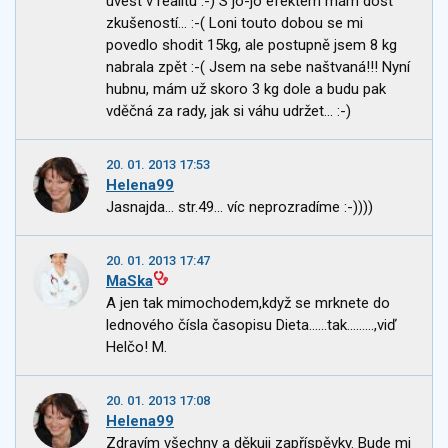
uvést v realitu :-) S jo-jo efektem mám dost
zkušeností... :-( Loni touto dobou se mi
povedlo shodit 15kg, ale postupně jsem 8 kg
nabrala zpět :-( Jsem na sebe naštvaná!!! Nyní
hubnu, mám už skoro 3 kg dole a budu pak
vděčná za rady, jak si váhu udržet... :-)
20. 01. 2013 17:53
Helena99
Jasnajda... str.49... víc neprozradíme :-))))
20. 01. 2013 17:47
MaSka
A jen tak mimochodem,když se mrknete do
lednového čísla časopisu Dieta......tak.........,viď
Helčo! M.
20. 01. 2013 17:08
Helena99
Zdravím všechny a děkuji zapříspěvky. Bude mi