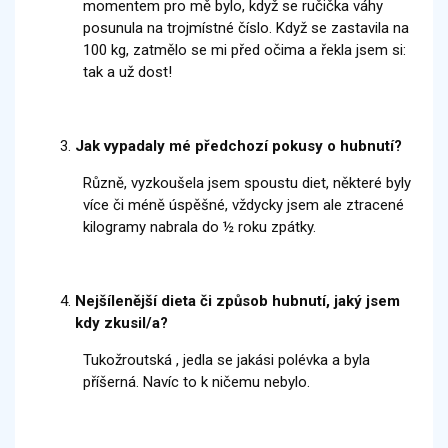
momentem pro mě bylo, když se ručička váhy
posunula na trojmístné číslo. Když se zastavila na
100 kg, zatmělo se mi před očima a řekla jsem si:
tak a už dost!
Jak vypadaly mé předchozí pokusy o hubnutí?
Různě, vyzkoušela jsem spoustu diet, některé byly
více či méně úspěšné, vždycky jsem ale ztracené
kilogramy nabrala do ½ roku zpátky.
Nejšílenější dieta či způsob hubnutí, jaký jsem
kdy zkusil/a?
Tukožroutská , jedla se jakási polévka a byla
příšerná. Navíc to k ničemu nebylo.