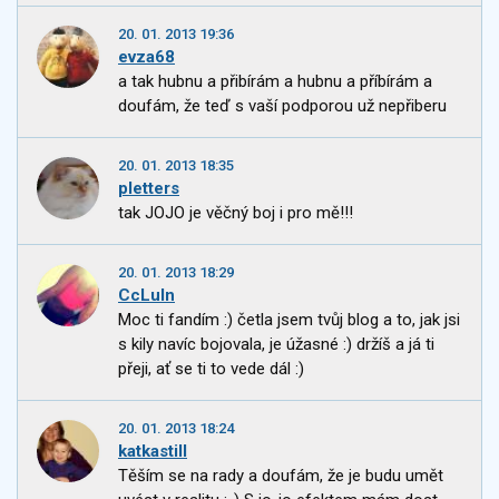
20. 01. 2013 19:36
evza68
a tak hubnu a přibírám a hubnu a příbírám a
doufám, že teď s vaší podporou už nepřiberu
20. 01. 2013 18:35
pletters
tak JOJO je věčný boj i pro mě!!!
20. 01. 2013 18:29
CcLuln
Moc ti fandím :) četla jsem tvůj blog a to, jak jsi
s kily navíc bojovala, je úžasné :) držíš a já ti
přeji, ať se ti to vede dál :)
20. 01. 2013 18:24
katkastill
Těším se na rady a doufám, že je budu umět