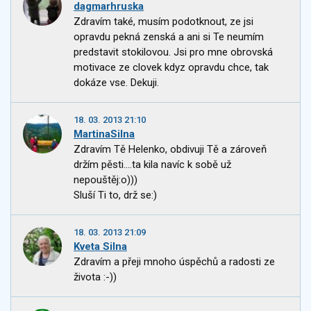
dagmarhruska
Zdravím také, musím podotknout, ze jsi
opravdu pekná zenská a ani si Te neumím
predstavit stokilovou. Jsi pro mne obrovská
motivace ze clovek kdyz opravdu chce, tak
dokáze vse. Dekuji.
18. 03. 2013 21:10
MartinaSilna
Zdravím Tě Helenko, obdivuji Tě a zároveň
držím pěsti....ta kila navíc k sobě už
nepouštěj:o)))
Sluší Ti to, drž se:)
18. 03. 2013 21:09
Kveta Silna
Zdravím a přeji mnoho úspěchů a radosti ze
života :-))