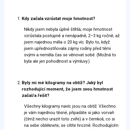
Kdy začala vzrůstat moje hmotnost?
Nikdy jsem nebyla úplně štíhlá, moje hmotnost
vzrůstala postupně a nenápadně, 2–3 kg ročně, až
jsem najednou měla o 20 kg víc. Bylo to, když
jsem upřednostňovala zájmy rodiny před těmi
svými a neměla čas se věnovat sobě. (Možná to
byla ale jen pohodlnost a výmluvy.)
Byly mi mé kilogramy na obtíž? Jaký byl
rozhodující moment, že jsem svou hmotnost
začal/a řešit?
Všechny kilogramy navíc jsou na obtíž. Všechno
je vám najednou těsné, připadáte si jako vorvaň
(čímž nechci urazit toto zvíře) a v čemkoli, co si
na sebe obléknete, se cítíte hrozně. Rozhodujícím