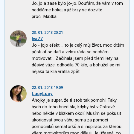
Jo, jo a zase bylo jo-jo. Doufám, že vám v tom
neděláme hokej a již brzy se dozvíte
proč...MaSka
23. 01. 2013 20:21
Iva77
Jo - jojo efekt ... to je celý můj život, moc držím
pěsti ať se daří a velmi ráda se nechám
motivovat .. Začínala jsem před třemi lety na
děsivé váze, odhodila 70 kilo, a bohužel se mi
nějaká ta kila vrátila zpět.
22. 01. 2013 19:09
LucyLucy
Ahojky, je super, že ti stob tak pomohl. Taky
bych do toho hned šla, kdyby byl v Ostravě
nebo někde v blízkém okolí. Musím se pokusit
ukorigovat svou váhu sama za pomoci
pomocníků semaforků a s inspirací, za kterou
všem motivátorům moc děkuji. Je úžasné, co