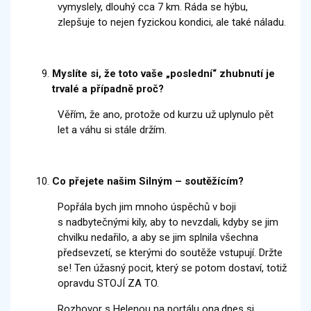
vymyslely, dlouhý cca 7 km. Ráda se hýbu,
zlepšuje to nejen fyzickou kondici, ale také náladu.
Myslíte si, že toto vaše „poslední“ zhubnutí je
trvalé a případně proč?
Věřím, že ano, protože od kurzu už uplynulo pět
let a váhu si stále držím.
Co přejete našim Silným – soutěžícím?
Popřála bych jim mnoho úspěchů v boji
s nadbytečnými kily, aby to nevzdali, kdyby se jim
chvilku nedařilo, a aby se jim splnila všechna
předsevzetí, se kterými do soutěže vstupují. Držte
se! Ten úžasný pocit, který se potom dostaví, totiž
opravdu STOJÍ ZA TO.
Rozhovor s Helenou na portálu ona.dnes si