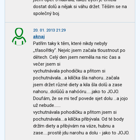
dostat dolů a nějak si váhu držet. Těším se na
společný boj.
20. 01. 2013 21:29
aknaj
Patřím taky k těm, které nikdy nebyly
,,třasořitky". Nejvíc jsem začala tloustnout po
dětech. Celý den jsem neměla na nic čas a
večer jsem si
vychutnávala pohodičku a přitom si
pochutnávala....a kilíčka šla nahoru...začala
jsem držet různé diety a kila šla dolů a zase
nahoru...dolůůů a nahóóru......jako to JOJO.
Doufám, že se mi teď povede sjet dolu ...a jojo
už nebude.......
vychutnávala pohodičku a přitom jsem si
pochutnávala....a kilíčka přibývala. Od té body
držím diety a přibývám na váze, hubnu a
zase.....prostě jdu narohu a dolu - jako to JOJO.