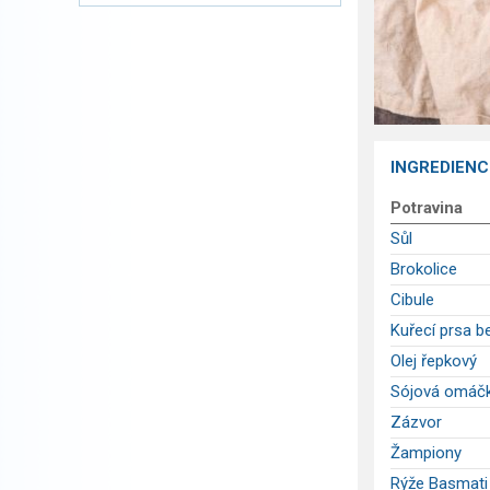
INGREDIENC
Potravina
Sůl
Brokolice
Cibule
Kuřecí prsa b
Olej řepkový
Sójová omáč
Zázvor
Žampiony
Rýže Basmati