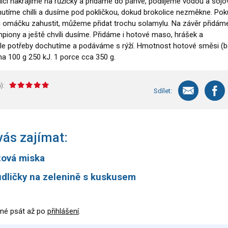
lici nakrájíme na růžičky a přidáme do pánve, podlijeme vodou a sój
tíme chilli a dusíme pod pokličkou, dokud brokolice nezměkne. Po
 omáčku zahustit, můžeme přidat trochu solamylu. Na závěr přidám
piony a ještě chvíli dusíme. Přidáme i hotové maso, hrášek a
Dle potřeby dochutíme a podáváme s rýží. Hmotnost hotové směsi (
na 100 g 250 kJ. 1 porce cca 350 g.
):
Sdílet:
ás zajímat:
žová miska
dličky na zelenině s kuskusem
né psát až po
přihlášení
.