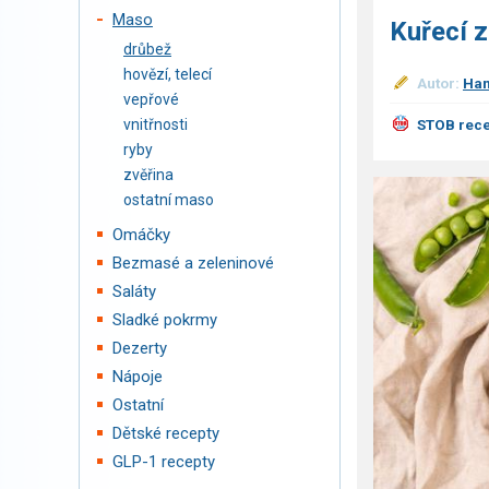
Maso
Kuřecí z
drůbež
hovězí, telecí
Autor:
Han
vepřové
vnitřnosti
STOB rece
ryby
zvěřina
ostatní maso
Omáčky
Bezmasé a zeleninové
Saláty
Sladké pokrmy
Dezerty
Nápoje
Ostatní
Dětské recepty
GLP-1 recepty