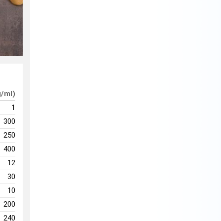
g/ml)
1
300
250
400
12
30
10
200
240