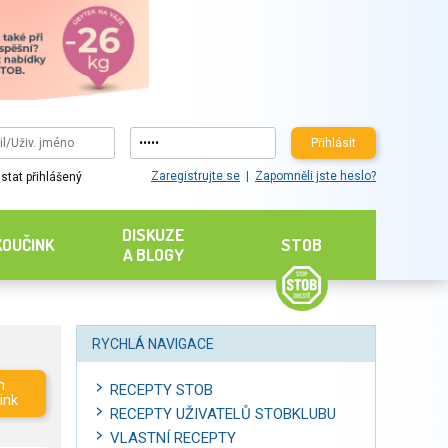
Přihlásit
Zaregistrujte se
Zapomněli jste heslo?
stat přihlášený
DISKUZE
KOUČINK
STOB
A BLOGY
RYCHLÁ NAVIGACE
m
RECEPTY STOB
ink
RECEPTY UŽIVATELŮ STOBKLUBU
VLASTNÍ RECEPTY