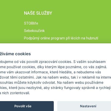
NAŠE SLUŽBY
STOBlife
Sebekoučink
Podpůrný online program při lécích na hubnutí
STOB.cz
žíváme cookies
ebujeme od vás
povolit zpracování cookies
. S vaším souhlasem
me používat cookies, díky kterým lépe poznáme,
co vás zajímá
.
eme vám ukazovat
informace, které hledáte
, a nebudeme vás
žovat těmi ostatními. Jak na našem webu, tak i v reklamě na intern
 souhlas můžete kdykoliv odvolat. Na našem webu
používáme
okies, které jsou nezbytné
, aby stránky fungovaly správně a rychleji 
 nich zorientovali.
Povolit vše
Nastavení