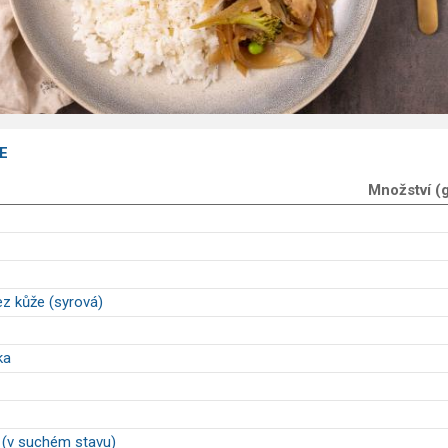
E
Množství (
ez kůže (syrová)
ka
 (v suchém stavu)