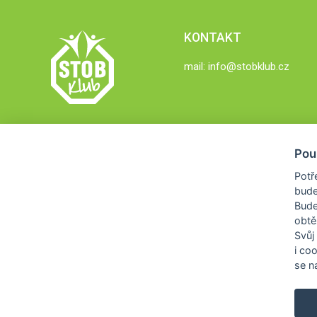
KONTAKT
mail:
info@stobklub.cz
Pou
Potř
bude
Bud
obtě
Svůj
i co
se na
COPYRIGHT © 2026
STOB KLUB