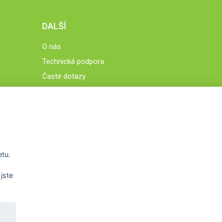
DALŠÍ
O nás
Technická podpora
Časté dotazy
Normy a zásady fungování STOBklubu
Členové STOBklubu
Zásady nakládání s osobními údaji
Otestujte se
Spočítejte si
etu.
Výzva 52
jste
WWW.STOB.CZ
,
WWW.HRAVEZIJZDRAVE.CZ