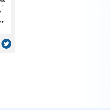
ovou
kud
e
bez