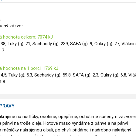
:
sušený zázvor
á hodnota celkem: 7074 kJ
138, Tuky (g): 21, Sacharidy (g): 239, SAFA (g): 9, Cukry (g): 27, Vlákni
: 7
á hodnota na 1 porci: 1769 kJ
34.5, Tuky (g): 5.3, Sacharidy (g): 59.8, SAFA (g): 2.3, Cukry (g): 6.8, Vl
 1.8
ÍPRAVY
akrájíme na nudličky, osolíme, opepříme, ochutíme sušeným zázvor
 pánvi na troše oleje. Hotové maso vyndáme z pánve a na pánvi
 měsíčky nakrájenou cibuli, po chvíli přidáme i nadrobno nakrájený