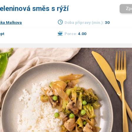
eleninová směs s rýží
Zp
ka Malkova
Doba přípravy (min.):
30
pt
Porce:
4.00