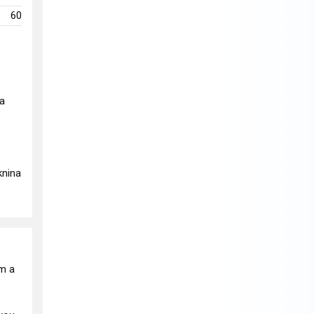
60
na
áknina
em a