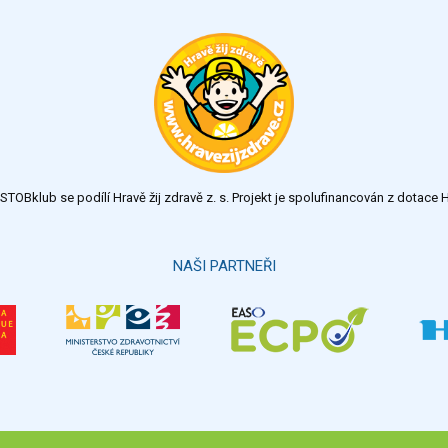
TOBklub se podílí Hravě žij zdravě z. s. Projekt je spolufinancován z dotac
NAŠI PARTNEŘI