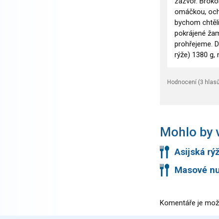
zázvor. Broko
omáčkou, ochu
bychom chtěli
pokrájené žam
prohřejeme. 
rýže) 1380 g, 
Hodnocení (
3
hlasů
Mohlo by v
Asijská rý
Masové nu
Komentáře je mož