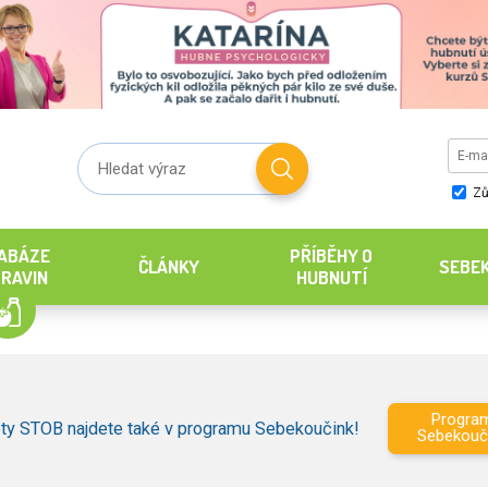
Zů
ABÁZE
PŘÍBĚHY O
ČLÁNKY
SEBE
RAVIN
HUBNUTÍ
Progra
ty STOB najdete také v programu Sebekoučink!
Sebekouč