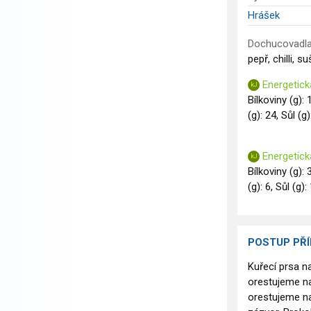
Hrášek
Dochucovadla
pepř, chilli, 
Energetick
Bílkoviny (g): 
(g): 24, Sůl (g)
Energetick
Bílkoviny (g): 
(g): 6, Sůl (g):
POSTUP PŘ
Kuřecí prsa n
orestujeme na
orestujeme na