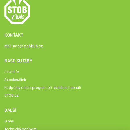
KONTAKT
mail:
info@stobklub.cz
NAŠE SLUŽBY
STOBlife
Sebekoučink
Podpůrný online program při lécích na hubnutí
STOB.cz
DALŠÍ
O nás
Technická podpora