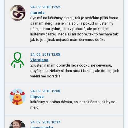
24. 09. 2018 12:52
muriela
Syn má na luštěniny alergii, tak je nedělám příliš často.
Já mám alergii asi jen na soju, a pokud si luštěniny
dám jednou týdně, je to v pohodě, ale pokud jím
luštěniny častěji, nedělají mi dobře, tak to nechám tak
jak to je ... jinak nejradši mám červenou čočku
24. 09. 2018 12:05
Vierajana
Z luštěnin mám opravdu ráda čočku, ne červenou,
obyčejnou. Někdy si dám ráda i fazole, ale doba jejich
vaření mě odradila.
24. 09. 2018 12:00
filipova
luštěniny si občas dávám, asi ne tak často jak by se
mělo
24. 09. 2018 10:17
tmavovlaska