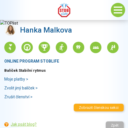
Hanka Malkova
ONLINE PROGRAM STOBLIFE
Balíček Stabilní rytmus
Moje platby >
Zvolit jiný balíček >
Zrušit členství >
Zobrazit členskou sekci
Jak psát blog?
Zpět