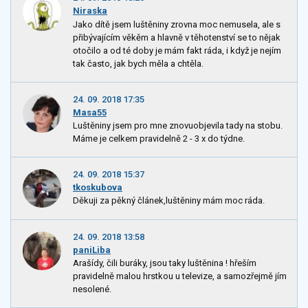
Niraska
Jako dítě jsem luštěniny zrovna moc nemusela, ale s
přibývajícím věkěm a hlavně v těhotenství se to nějak
otočilo a od té doby je mám fakt ráda, i když je nejím
tak často, jak bych měla a chtěla.
24. 09. 2018 17:35
Masa55
Luštěniny jsem pro mne znovuobjevila tady na stobu.
Máme je celkem pravidelně 2 - 3 x do týdne.
24. 09. 2018 15:37
tkoskubova
Děkuji za pěkný článek,luštěniny mám moc ráda.
24. 09. 2018 13:58
paniLiba
Arašídy, čili buráky, jsou taky luštěnina ! hřeším
pravidelně malou hrstkou u televize, a samozřejmě jím
nesolené.