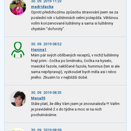
30. 09. 2019 11:23
madridacka
Oproti předchozímu způsobu stravování jsem se za
poslední rok v luštěninách velmi polepšila. Většinou
volím konzervované luštěniny a sama si luštěniny
chystám "doforoty".
30. 09. 2019 08:52
Hanina1
Mám pár svých oblíbených receptů, v nichž luštěniny
hrají prim - čočka po brněnsku, čočka na kyselo,
mexické fazole, naklíčené fazole, hummus (ten si ale
sama nepřipravuji), vyzkoušet bych měla asi i něco
jiného. Zkusím to v nejbližší době.
30. 09. 2019 08:35
Masa55
Stále platí, že díky Vám jsem je znovunalezla !!! Vařím
je pravidelně 2 x do týdne a moc si na nich
pochutnáváme.
30. 09. 2019 08:09