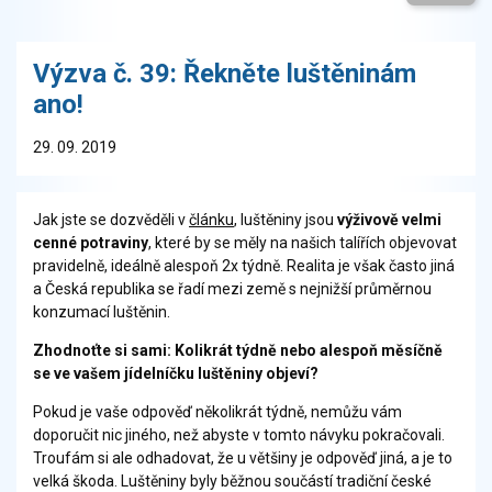
Výzva č. 39: Řekněte luštěninám
ano!
29. 09. 2019
Jak jste se dozvěděli v
článku
, luštěniny jsou
výživově velmi
cenné potraviny
, které by se měly na našich talířích objevovat
pravidelně, ideálně alespoň 2x týdně. Realita je však často jiná
a Česká republika se řadí mezi země s nejnižší průměrnou
konzumací luštěnin.
Zhodnoťte si sami: K
olikrát týdně nebo alespoň měsíčně
se ve vašem jídelníčku luštěniny objeví?
Pokud je vaše odpověď několikrát týdně, nemůžu vám
doporučit nic jiného, než abyste v tomto návyku pokračovali.
Troufám si ale odhadovat, že u většiny je odpověď jiná, a je to
velká škoda. Luštěniny byly běžnou součástí tradiční české