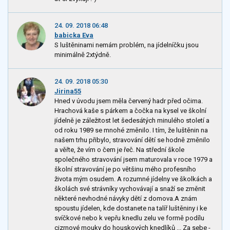
24. 09. 2018 06:48
babicka Eva
S luštěninami nemám problém, na jídelníčku jsou
minimálně 2xtýdně.
24. 09. 2018 05:30
Jirina55
Hned v úvodu jsem měla červený hadr před očima.
Hrachová kaše s párkem a čočka na kysel ve školní
jídelně je záležitost let šedesátých minulého století a
od roku 1989 se mnohé změnilo. I tím, že luštěnin na
našem trhu přibylo, stravování dětí se hodně změnilo
a věřte, že vím o čem je řeč. Na střední škole
společného stravování jsem maturovala v roce 1979 a
školní stravování je po většinu mého profesního
života mým osudem. A rozumné jídelny ve školkách a
školách své strávníky vychovávají a snaží se změnit
některé nevhodné návyky dětí z domova.A znám
spoustu jídelen, kde dostanete na talíř luštěniny i ke
svíčkové nebo k vepřu knedlu zelu ve formě podílu
cizrnové mouky do houskových knedlíků ... Za sebe -