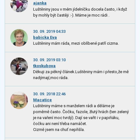
ajanka
Luštěniny jsou v mém jídelníčku docela často, i když
by mohly být častěji :-). Máme je moc rádi .
30. 09. 2019 04:33
babicka Eva
Luštěniny mám ráda, mezi oblíbené patří cizrna.
30. 09. 2019 03:10
tkoskubova
Děkuji za pěkný článek.Luštěniny mám i přesto,že mě
nadýmají,moc ráda.
30. 09. 2018 22:46
Macatice
Luštěniny máme s manželem rádi a děláme je
poměrně často. Čočku, fazole, žlutý hrách (ten zelený
je na vaření moc tvrdý). Dají se vařit i v papiňáku,
čočku ani není třeba namáčet.
Cizrně jsem na chuť nepřišla.