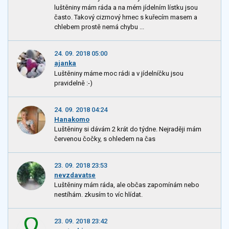
luštěniny mám ráda a na mém jídelním lístku jsou
často. Takový cizrnový hrnec s kuřecím masem a
chlebem prostě nemá chybu ...
24. 09. 2018 05:00
ajanka
Luštěniny máme moc rádi a v jídelníčku jsou
pravidelně :-)
24. 09. 2018 04:24
Hanakomo
Luštěniny si dávám 2 krát do týdne. Nejraději mám
červenou čočky, s ohledem na čas
23. 09. 2018 23:53
nevzdavatse
Luštěniny mám ráda, ale občas zapomínám nebo
nestíhám. zkusím to víc hlídat.
23. 09. 2018 23:42