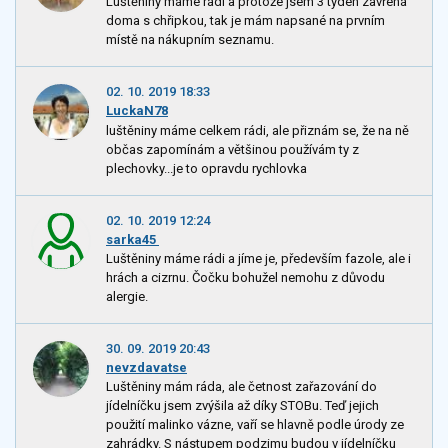
Luštěniny máme rádi a protože jsem 3 týden zavřená
doma s chřipkou, tak je mám napsané na prvním
místě na nákupním seznamu.
02. 10. 2019 18:33
LuckaN78
luštěniny máme celkem rádi, ale přiznám se, že na ně
občas zapomínám a většinou používám ty z
plechovky...je to opravdu rychlovka
02. 10. 2019 12:24
sarka45
Luštěniny máme rádi a jíme je, především fazole, ale i
hrách a cizrnu. Čočku bohužel nemohu z důvodu
alergie.
30. 09. 2019 20:43
nevzdavatse
Luštěniny mám ráda, ale četnost zařazování do
jídelníčku jsem zvýšila až díky STOBu. Teď jejich
použití malinko vázne, vaří se hlavně podle úrody ze
zahrádky. S nástupem podzimu budou v jídelníčku