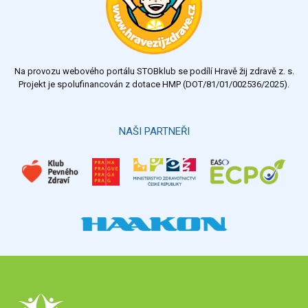
dobrý
dostatečný
nedostatečný
Na provozu webového portálu STOBklub se podílí Hravě žij zdravě z. s.
Výsledky
Všechny ankety
Projekt je spolufinancován z dotace HMP (DOT/81/01/002536/2025).
Hlasovat
NAŠI PARTNEŘI