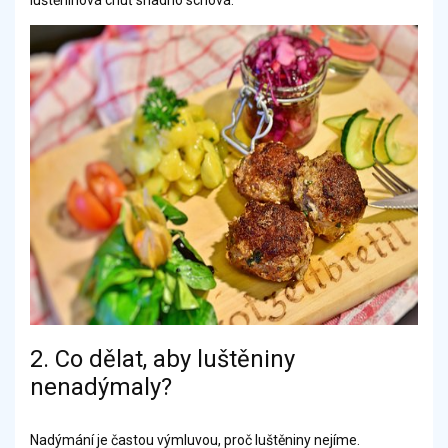
luštěninová chuť snadno schová.
2. Co dělat, aby luštěniny
nenadýmaly?
Nadýmání je častou výmluvou, proč luštěniny nejíme.