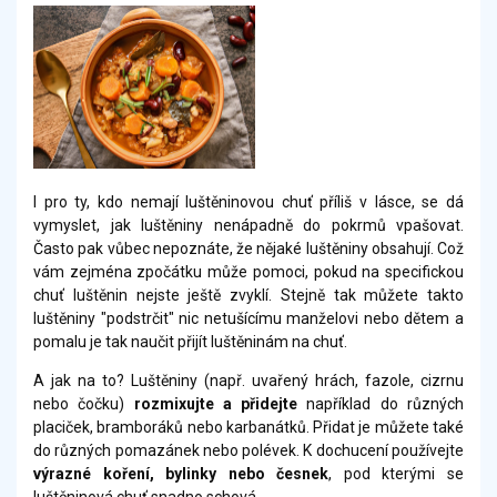
I pro ty, kdo nemají luštěninovou chuť příliš v lásce, se dá
vymyslet, jak luštěniny nenápadně do pokrmů vpašovat.
Často pak vůbec nepoznáte, že nějaké luštěniny obsahují. Což
vám zejména zpočátku může pomoci, pokud na specifickou
chuť luštěnin nejste ještě zvyklí. Stejně tak můžete takto
luštěniny "podstrčit" nic netušícímu manželovi nebo dětem a
pomalu je tak naučit přijít luštěninám na chuť.
A jak na to? Luštěniny (např. uvařený hrách, fazole, cizrnu
nebo čočku)
rozmixujte a přidejte
například do různých
placiček, bramboráků nebo karbanátků. Přidat je můžete také
do různých pomazánek nebo polévek. K dochucení používejte
výrazné koření, bylinky nebo česnek
, pod kterými se