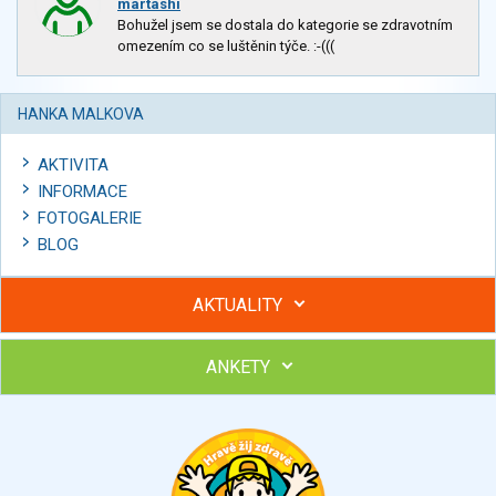
martashi
Bohužel jsem se dostala do kategorie se zdravotním
omezením co se luštěnin týče. :-(((
HANKA MALKOVA
AKTIVITA
INFORMACE
FOTOGALERIE
BLOG
AKTUALITY
ANKETY
Hubněte s podporou lektorky a skupiny v kurzech STOBu
Chcete poradit s hubnutím? Najděte si odborníka STOBu ve
svém regionu
Ohodnoťte program Sebekoučink
výborný
velmi dobrý