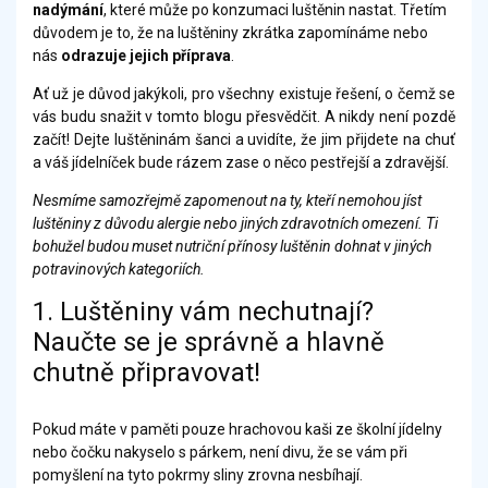
nadýmání
, které může po konzumaci luštěnin nastat. Třetím
důvodem je to, že na luštěniny zkrátka zapomínáme nebo
nás
odrazuje
jejich příprava
.
Ať už je důvod jakýkoli, pro všechny existuje řešení, o čemž se
vás budu snažit v tomto blogu přesvědčit. A nikdy není pozdě
začít! Dejte luštěninám šanci a uvidíte, že jim přijdete na chuť
a váš jídelníček bude rázem zase o něco pestřejší a zdravější.
Nesmíme samozřejmě zapomenout na ty, kteří nemohou jíst
luštěniny z důvodu alergie nebo jiných zdravotních omezení. Ti
bohužel budou muset nutriční přínosy luštěnin dohnat v jiných
potravinových kategoriích.
1. Luštěniny vám nechutnají?
Naučte se je správně a hlavně
chutně připravovat!
Pokud máte v paměti pouze hrachovou kaši ze školní jídelny
nebo čočku nakyselo s párkem, není divu, že se vám při
pomyšlení na tyto pokrmy sliny zrovna nesbíhají.