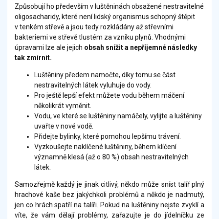
Způsobují ho především v luštěninách obsažené nestravitelné
oligosacharidy, které není lidský organismus schopný štěpit
v tenkém střevě a jsou tedy rozkládány až střevními
bakteriemi ve střevě tlustém za vzniku plynů. Vhodnými
úpravami lze ale jejich
obsah snížit a nepříjemné následky
tak zmírnit.
Luštěniny předem namočte, díky tomu se část
nestravitelných látek vyluhuje do vody.
Pro ještě lepší efekt můžete vodu během máčení
několikrát vyměnit.
Vodu, ve které se luštěniny namáčely, vylijte a luštěniny
uvařte v nové vodě.
Přidejte bylinky, které pomohou lepšímu trávení.
Vyzkoušejte naklíčené luštěniny, během klíčení
významně klesá (až o 80 %) obsah nestravitelných
látek.
Samozřejmě každý je jinak citlivý, někdo může sníst talíř plný
hrachové kaše bez jakýchkoli problémů a někdo je nadmutý,
jen co hrách spatří na talíři. Pokud na luštěniny nejste zvyklí a
víte, že vám dělají problémy, zařazujte je do jídelníčku ze