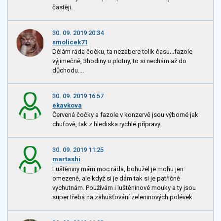
častěji.
30. 09. 2019 20:34
smolicek71
Dělám ráda čočku, ta nezabere tolik času...fazole
výjimečně, 3hodiny u plotny, to si nechám až do
důchodu....
30. 09. 2019 16:57
ekavkova
Červená čočky a fazole v konzervě jsou výborné jak
chuťově, tak z hlediska rychlé přípravy.
30. 09. 2019 11:25
martashi
Luštěniny mám moc ráda, bohužel je mohu jen
omezeně, ale když si je dám tak si je patřičně
vychutnám. Používám i luštěninové mouky a ty jsou
super třeba na zahušťování zeleninových polévek.