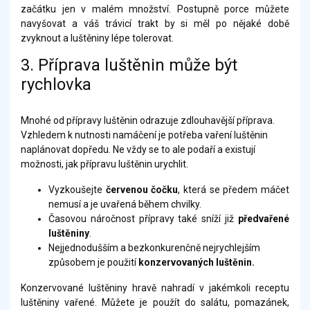
začátku jen v malém množství. Postupně porce můžete
navyšovat a váš trávicí trakt by si měl po nějaké době
zvyknout a luštěniny lépe tolerovat.
3. Příprava luštěnin může být
rychlovka
Mnohé od přípravy luštěnin odrazuje zdlouhavější příprava.
Vzhledem k nutnosti namáčení je potřeba vaření luštěnin
naplánovat dopředu. Ne vždy se to ale podaří a existují
možnosti, jak přípravu luštěnin urychlit.
Vyzkoušejte
červenou čočku
, která se předem máčet
nemusí a je uvařená během chvilky.
Časovou náročnost přípravy také sníží již
předvařené
luštěniny
.
Nejjednodušším a bezkonkurenčně nejrychlejším
způsobem je použití
konzervovaných luštěnin.
Konzervované luštěniny hravě nahradí v jakémkoli receptu
luštěniny vařené. Můžete je použít do salátu, pomazánek,