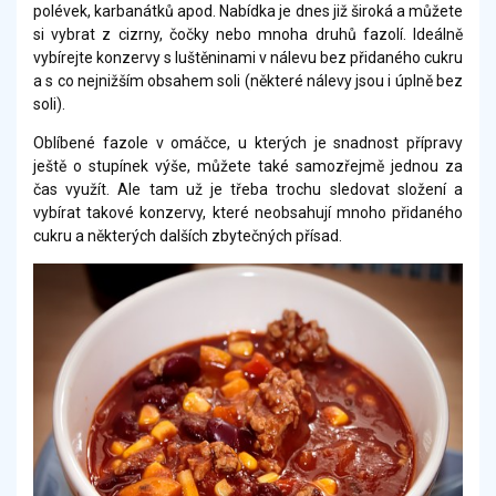
polévek, karbanátků apod. Nabídka je dnes již široká a můžete
si vybrat z cizrny, čočky nebo mnoha druhů fazolí. Ideálně
vybírejte konzervy s luštěninami v nálevu bez přidaného cukru
a s co nejnižším obsahem soli (některé nálevy jsou i úplně bez
soli).
Oblíbené fazole v omáčce, u kterých je snadnost přípravy
ještě o stupínek výše, můžete také samozřejmě jednou za
čas využít. Ale tam už je třeba trochu sledovat složení a
vybírat takové konzervy, které neobsahují mnoho přidaného
cukru a některých dalších zbytečných přísad.