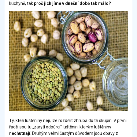
kuchyně, tak
proč jich
jíme v dnešní době tak málo?
Ty, kteří luštěniny nejí, lze rozdělit zhruba do tří skupin. V první
řadě jsou tu „zarytí odpůrci“ luštěnin, kterým luštěniny
nechutnají
. Druhým velmi častým důvodem jsou obavy z