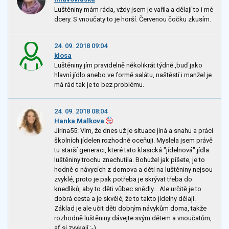
Luštěniny mám ráda, vždy jsem je vařila a dělají to i mé
dcery. S vnoučaty to je horší. Červenou čočku zkusím.
24. 09. 2018 09:04
klosa
Luštěniny jím pravidelně několikrát týdně ,buď jako
hlavní jídlo anebo ve formě salátu, naštěstí i manžel je
má rád tak je to bez problému.
24. 09. 2018 08:04
Hanka Malkova
Jirina55: Vím, že dnes už je situace jiná a snahu a práci
školních jídelen rozhodně oceňuji. Myslela jsem právě
tu starší generaci, které tato klasická "jídelnová" jídla
luštěniny trochu znechutila. Bohužel jak píšete, je to
hodně o návycích z domova a děti na luštěniny nejsou
zvyklé, proto je pak potřeba je skrývat třeba do
knedlíků, aby to děti vůbec snědly... Ale určitě je to
dobrá cesta a je skvělé, že to takto jídelny dělají.
Základ je ale učit děti dobrým návykům doma, takže
rozhodně luštěniny dávejte svým dětem a vnoučatům,
ať si zvykají :-)