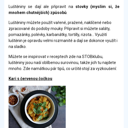
Luštěniny se dají ale připravit na
stovky (myslím si, že
mnohem chutnějších) způsobů
.
Luštěniny můžete použít vařené, pražené, naklíčené nebo
zpracované do podoby mouky. Připravit si můžete saláty,
pomazánky, polévky, karbanátky, tortilly, rizota... Využití
luštěnin je opravdu velmi rozmanité a dají se dokonce využít i
na sladko.
Můžete se inspirovat v receptech zde na STOBklubu,
luštěniny jsou naší oblíbenou surovinou, takže jich tu najdete
mnoho. Zde namátkou pár tipů, co určitě stojí za vyzkoušení:
Kari s červenou čočkou