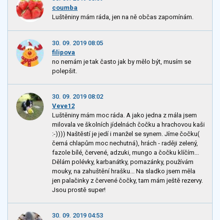
coumba
Luštěniny mám ráda, jen na ně občas zapomínám.
30. 09. 2019 08:05
filipova
no nemám je tak často jak by mělo být, musím se
polepšit.
30. 09. 2019 08:02
Veve12
Luštěniny mám moc ráda. A jako jedna z mála jsem
milovala ve školních jídelnách čočku a hrachovou kaši
:-)))) Naštěstí je jedí i manžel se synem. Jíme čočku(
černá chlapům moc nechutná), hrách - raději zelený,
fazole bílé, červené, adzuki, mungo a čočku klíčím...
Dělám polévky, karbanátky, pomazánky, používám
mouky, na zahuštění hrašku... Na sladko jsem měla
jen palačinky z červené čočky, tam mám ještě rezervy.
Jsou prostě super!
30. 09. 2019 04:53