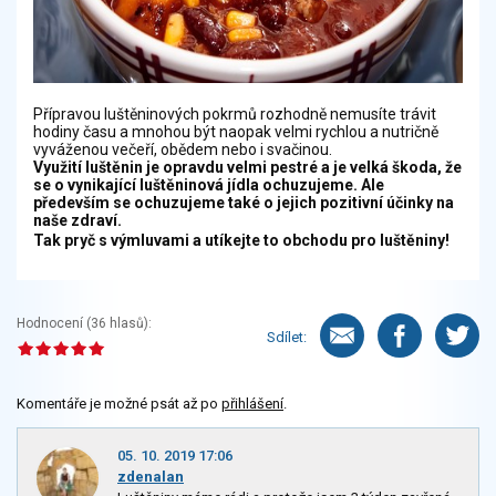
Přípravou luštěninových pokrmů rozhodně nemusíte trávit
hodiny času a mnohou být naopak velmi rychlou a nutričně
vyváženou večeří, obědem nebo i svačinou.
Využití luštěnin je opravdu velmi pestré a je velká škoda, že
se o vynikající luštěninová jídla ochuzujeme. Ale
především se ochuzujeme také o jejich pozitivní účinky na
naše zdraví.
Tak pryč s výmluvami a utíkejte to obchodu pro luštěniny!
Hodnocení (
36
hlasů):
Sdílet:
Komentáře je možné psát až po
přihlášení
.
05. 10. 2019 17:06
zdenalan