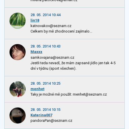
28. 05. 2014 10:44
lin18
katnovakov@seznam.cz
Celkem by mě zhodnocení zajímalo...
28. 05. 2014 10:43
Maxxx
samkovajana@seznam.cz
Jestli teda nevadí, že mám zapsané jídlo jen tak 4-5
dní v týdnu (sport všechen).
28. 05. 2014 10:25
menhet
Taky je možné mě použít: menhet@seznam.cz
28. 05. 2014 10:15
Katerina007
pandoraPan@seznam.cz