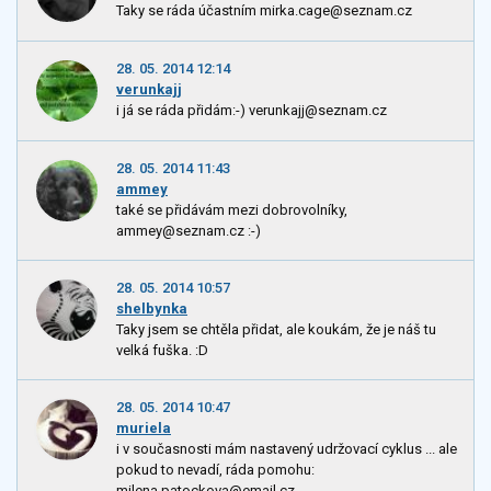
Taky se ráda účastním mirka.cage@seznam.cz
28. 05. 2014 12:14
verunkajj
i já se ráda přidám:-) verunkajj@seznam.cz
28. 05. 2014 11:43
ammey
také se přidávám mezi dobrovolníky,
ammey@seznam.cz :-)
28. 05. 2014 10:57
shelbynka
Taky jsem se chtěla přidat, ale koukám, že je náš tu
velká fuška. :D
28. 05. 2014 10:47
muriela
i v současnosti mám nastavený udržovací cyklus ... ale
pokud to nevadí, ráda pomohu:
milena.patockova@email.cz