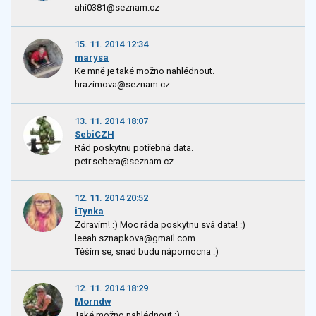
ahi0381@seznam.cz
15. 11. 2014 12:34
marysa
Ke mně je také možno nahlédnout.
hrazimova@seznam.cz
13. 11. 2014 18:07
SebiCZH
Rád poskytnu potřebná data.
petr.sebera@seznam.cz
12. 11. 2014 20:52
iTynka
Zdravím! :) Moc ráda poskytnu svá data! :)
leeah.sznapkova@gmail.com
Těším se, snad budu nápomocna :)
12. 11. 2014 18:29
Morndw
Také možno nahlédnout :)