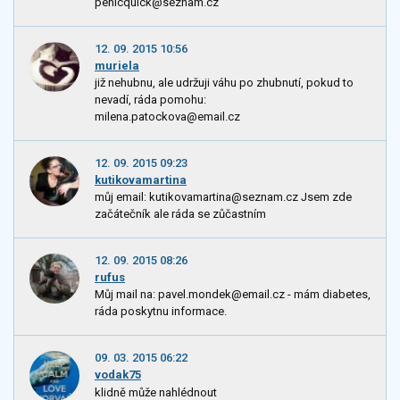
penicquick@seznam.cz
12. 09. 2015 10:56
muriela
již nehubnu, ale udržuji váhu po zhubnutí, pokud to
nevadí, ráda pomohu:
milena.patockova@email.cz
12. 09. 2015 09:23
kutikovamartina
můj email: kutikovamartina@seznam.cz Jsem zde
začátečník ale ráda se zůčastním
12. 09. 2015 08:26
rufus
Můj mail na: pavel.mondek@email.cz - mám diabetes,
ráda poskytnu informace.
09. 03. 2015 06:22
vodak75
klidně může nahlédnout