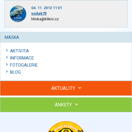
04. 11. 2013 11:01
vodak75
hlinka@klikni.cz
MASKA
AKTIVITA
INFORMACE
FOTOGALERIE
BLOG
AKTUALITY
ANKETY
Hubněte s podporou lektorky a skupiny v kurzech STOBu
Chcete poradit s hubnutím? Najděte si odborníka STOBu ve
svém regionu
Ohodnoťte program Sebekoučink
výborný