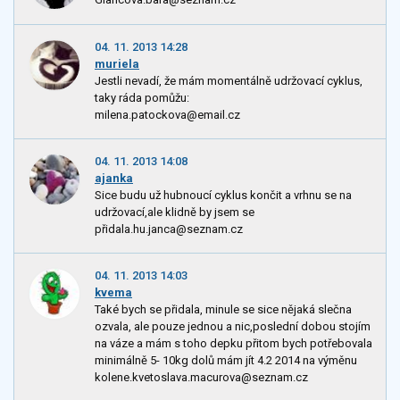
04. 11. 2013 14:28
muriela
Jestli nevadí, že mám momentálně udržovací cyklus,
taky ráda pomůžu:
milena.patockova@email.cz
04. 11. 2013 14:08
ajanka
Sice budu už hubnoucí cyklus končit a vrhnu se na
udržovací,ale klidně by jsem se
přidala.hu.janca@seznam.cz
04. 11. 2013 14:03
kvema
Také bych se přidala, minule se sice nějaká slečna
ozvala, ale pouze jednou a nic,poslední dobou stojím
na váze a mám s toho depku přitom bych potřebovala
minimálně 5- 10kg dolů mám jít 4.2 2014 na výměnu
kolene.kvetoslava.macurova@seznam.cz