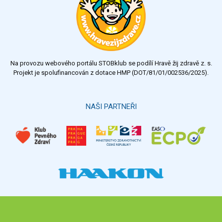
velmi dobrý
dobrý
dostatečný
nedostatečný
Na provozu webového portálu STOBklub se podílí Hravě žij zdravě z. s.
Výsledky
Všechny ankety
Projekt je spolufinancován z dotace HMP (DOT/81/01/002536/2025).
Hlasovat
NAŠI PARTNEŘI