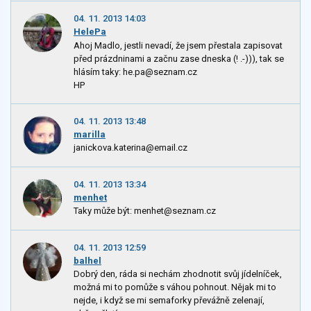
04. 11. 2013 14:03
HelePa
Ahoj Madlo, jestli nevadí, že jsem přestala zapisovat
před prázdninami a začnu zase dneska (! .-))), tak se
hlásím taky: he.pa@seznam.cz
HP
04. 11. 2013 13:48
marilla
janickova.katerina@email.cz
04. 11. 2013 13:34
menhet
Taky může být: menhet@seznam.cz
04. 11. 2013 12:59
balhel
Dobrý den, ráda si nechám zhodnotit svůj jídelníček,
možná mi to pomůže s váhou pohnout. Nějak mi to
nejde, i když se mi semaforky převážně zelenají,