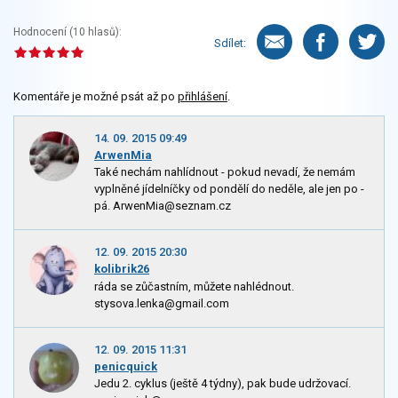
Hodnocení (
10
hlasů):
Sdílet:
Komentáře je možné psát až po
přihlášení
.
14. 09. 2015 09:49
ArwenMia
Také nechám nahlídnout - pokud nevadí, že nemám
vyplněné jídelníčky od pondělí do neděle, ale jen po -
pá. ArwenMia@seznam.cz
12. 09. 2015 20:30
kolibrik26
ráda se zůčastním, můžete nahlédnout.
stysova.lenka@gmail.com
12. 09. 2015 11:31
penicquick
Jedu 2. cyklus (ještě 4 týdny), pak bude udržovací.