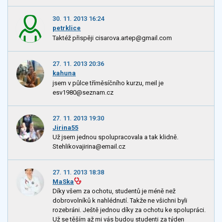
30. 11. 2013 16:24
petrklice
Taktéž přispěji cisarova.artep@gmail.com
27. 11. 2013 20:36
kahuna
jsem v půlce tříměsíčního kurzu, meil je
esv1980@seznam.cz
27. 11. 2013 19:30
Jirina55
Už jsem jednou spolupracovala a tak klidně.
Stehlikovajirina@email.cz
27. 11. 2013 18:38
MaSka
Díky všem za ochotu, studentů je méně než
dobrovolníků k nahlédnutí. Takže ne všichni byli
rozebráni. Ještě jednou díky za ochotu ke spolupráci.
Už se těším až mi vás budou studenti za týden