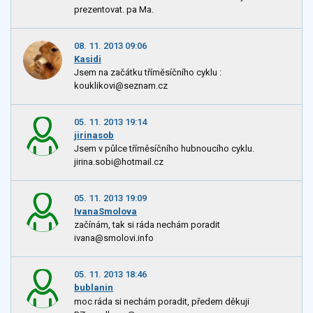
prezentovat. pa Ma.
08. 11. 2013 09:06
Kasidi
Jsem na začátku tříměsíčního cyklu :
kouklikovi@seznam.cz
05. 11. 2013 19:14
jirinasob
Jsem v půlce tříměsíčního hubnoucího cyklu.
jirina.sobi@hotmail.cz
05. 11. 2013 19:09
IvanaSmolova
začínám, tak si ráda nechám poradit
ivana@smolovi.info
05. 11. 2013 18:46
bublanin
moc ráda si nechám poradit, předem děkuji