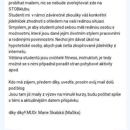
probíhat mailem, nic se nebude zveřejňovat zde na
STOBklubu.
Studenti mi v rámci závěrečné zkoušky váš konkrétní
jídelníček zhodnotí s ohledem na vaši reálnou situaci.
Smyslem, je aby studenti před sebou měli reálnou osobu s
možnostmi, které jsou dané jejím životním stylem pracovními
a rodinnými povinnostmi. Nechci jim dávat úkol na
hypotetické osoby, abych pak četla zkopírované jídelníčky z
internetu.
Většina studentů jsou cvičitelé fitness, instruktoři, je tedy
možné se s nimi případně poradit stran pohybové aktivity
apod.
Kdo má zájem, předem díky, uvedťe, prosím svůj mail dolů
pod blog.
Jsou tam již maily z výzev na minulé kurzy, budu počítat spíše
s těmi a aktuálnějším datem příspěvku.
díky díky!! MUDr. Marie Skalská (MaSka)