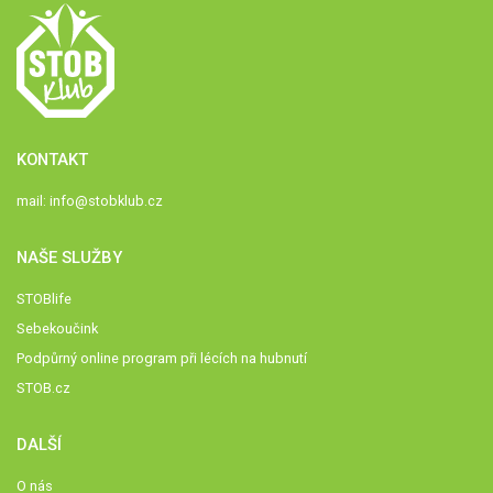
KONTAKT
mail:
info@stobklub.cz
NAŠE SLUŽBY
STOBlife
Sebekoučink
Podpůrný online program při lécích na hubnutí
STOB.cz
DALŠÍ
O nás