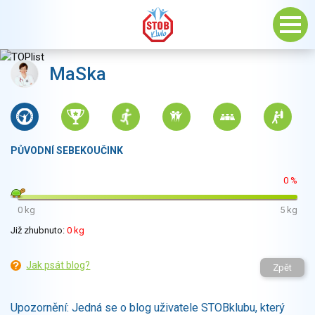
MaSka
PŮVODNÍ SEBEKOUČINK
0 %
0 kg
5 kg
Již zhubnuto:
0 kg
Jak psát blog?
Zpět
Upozornění: Jedná se o blog uživatele STOBklubu, který