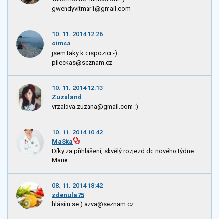
gwendyvitmar1@gmail.com
10. 11. 2014 12:26
cimsa
jsem taky k dispozici:-)
pileckas@seznam.cz
10. 11. 2014 12:13
Zuzuland
vrzalova.zuzana@gmail.com :)
10. 11. 2014 10:42
MaSka
Díky za přihlášení, skvělý rozjezd do nového týdne
Marie
08. 11. 2014 18:42
zdenula75
hlásím se.) azva@seznam.cz