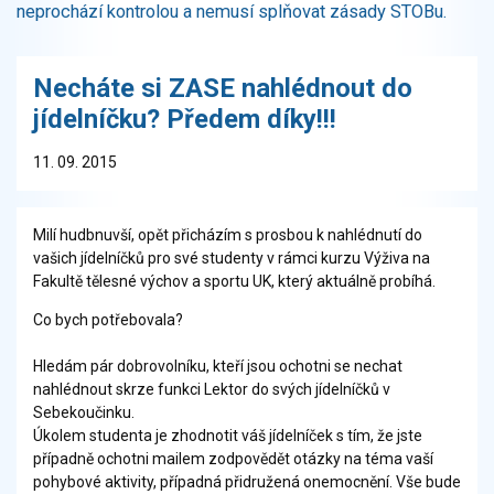
neprochází kontrolou a nemusí splňovat zásady STOBu.
Necháte si ZASE nahlédnout do
jídelníčku? Předem díky!!!
11. 09. 2015
Milí hudbnuvší, opět přicházím s prosbou k nahlédnutí do
vašich jídelníčků pro své studenty v rámci kurzu Výživa na
Fakultě tělesné výchov a sportu UK, který aktuálně probíhá.
Co bych potřebovala?
Hledám pár dobrovolníku, kteří jsou ochotni se nechat
nahlédnout skrze funkci Lektor do svých jídelníčků v
Sebekoučinku.
Úkolem studenta je zhodnotit váš jídelníček s tím, že jste
případně ochotni mailem zodpovědět otázky na téma vaší
pohybové aktivity, případná přidružená onemocnění. Vše bude