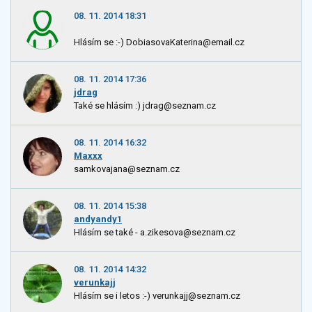
08. 11. 2014 18:31
Hlásím se :-) DobiasovaKaterina@email.cz
08. 11. 2014 17:36
jdrag
Také se hlásím :) jdrag@seznam.cz
08. 11. 2014 16:32
Maxxx
samkovajana@seznam.cz
08. 11. 2014 15:38
andyandy1
Hlásím se také - a.zikesova@seznam.cz
08. 11. 2014 14:32
verunkajj
Hlásím se i letos :-) verunkajj@seznam.cz