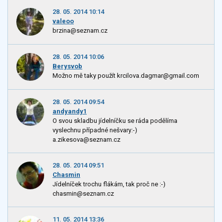
28. 05. 2014 10:14
valeoo
brzina@seznam.cz
28. 05. 2014 10:06
Berysvob
Možno mě taky použít krcilova.dagmar@gmail.com
28. 05. 2014 09:54
andyandy1
O svou skladbu jídelníčku se ráda podělíma
vyslechnu případné nešvary:-)
a.zikesova@seznam.cz
28. 05. 2014 09:51
Chasmin
Jídelníček trochu flákám, tak proč ne :-)
chasmin@seznam.cz
11. 05. 2014 13:36