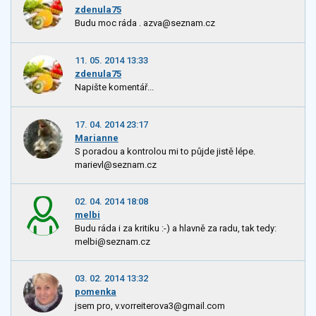
zdenula75
Budu moc ráda . azva@seznam.cz
11. 05. 2014 13:33
zdenula75
Napište komentář...
17. 04. 2014 23:17
Marianne
S poradou a kontrolou mi to půjde jistě lépe.
marievl@seznam.cz
02. 04. 2014 18:08
melbi
Budu ráda i za kritiku :-) a hlavně za radu, tak tedy:
melbi@seznam.cz
03. 02. 2014 13:32
pomenka
jsem pro, v.vorreiterova3@gmail.com