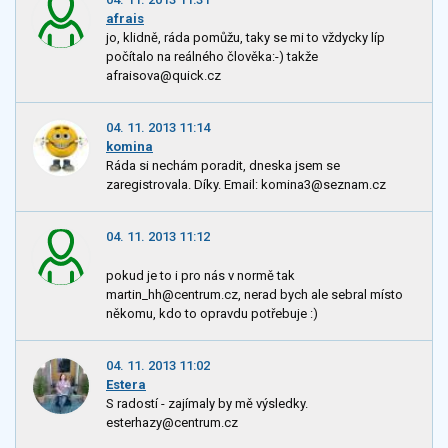
afrais
jo, klidně, ráda pomůžu, taky se mi to vždycky líp
počítalo na reálného člověka:-) takže
afraisova@quick.cz
04. 11. 2013 11:14
komina
Ráda si nechám poradit, dneska jsem se
zaregistrovala. Díky. Email: komina3@seznam.cz
04. 11. 2013 11:12
pokud je to i pro nás v normě tak
martin_hh@centrum.cz, nerad bych ale sebral místo
někomu, kdo to opravdu potřebuje :)
04. 11. 2013 11:02
Estera
S radostí - zajímaly by mě výsledky.
esterhazy@centrum.cz