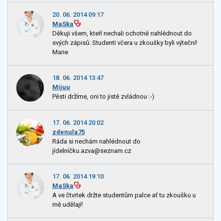
20. 06. 2014 09:17
MaSka
Děkuji všem, kteří nechali ochotně nahlédnout do
svých zápisů. Studenti včera u zkoušky byli výteční!
Marie
18. 06. 2014 13:47
Mijuu
Pěsti držíme, oni to jistě zvládnou :-)
17. 06. 2014 20:02
zdenula75
Ráda si nechám nahlédnout do
jídelníčku.azva@seznam.cz
17. 06. 2014 19:10
MaSka
A ve čtvrtek držte studentům palce ať tu zkoušku u
mě udělají!