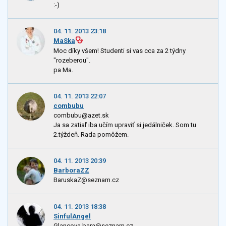
:-)
04. 11. 2013 23:18
MaSka
Moc díky všem! Studenti si vas cca za 2 týdny
"rozeberou".
pa Ma.
04. 11. 2013 22:07
combubu
combubu@azet.sk
Ja sa zatiaľ iba učím upraviť si jedálniček. Som tu
2.týždeň. Rada pomôžem.
04. 11. 2013 20:39
BarboraZZ
BaruskaZ@seznam.cz
04. 11. 2013 18:38
SinfulAngel
Glancova.bara@seznam.cz