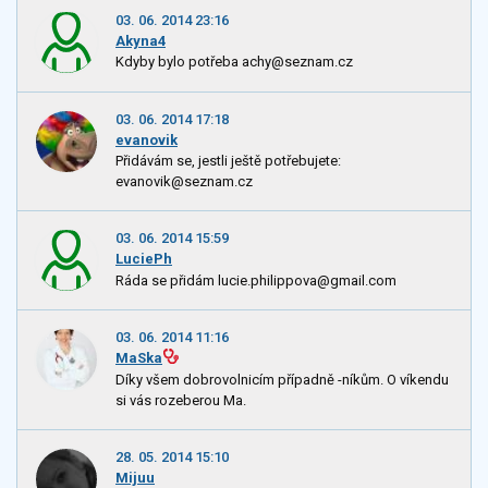
03. 06. 2014 23:16
Akyna4
Kdyby bylo potřeba achy@seznam.cz
03. 06. 2014 17:18
evanovik
Přidávám se, jestli ještě potřebujete:
evanovik@seznam.cz
03. 06. 2014 15:59
LuciePh
Ráda se přidám lucie.philippova@gmail.com
03. 06. 2014 11:16
MaSka
Díky všem dobrovolnicím případně -níkům. O víkendu
si vás rozeberou Ma.
28. 05. 2014 15:10
Mijuu