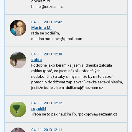
občas žlutí.
balhel@seznam.cz
04. 11. 2013 12:42
Martina M.
ráda se podělím,
martina.mosnova@gmail.com
04. 11. 2013 12:30
dulda
Podobně jako keramika jsem si dneska založila
cyklus (poté, co jsem několik předešlých
nedokončila) a taky si myslím, že by mi to aspoň
pomohlo dodržovat zapisování - takže se také hlásím,
jestliže bude zájem: dulikovaj@seznam.cz
04. 11. 2013 12:12
rupok54
Třeba se to pak naučím líp. rpokojova@seznam.cz
04. 11. 2013 12:11