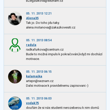
BZegzulkova@seznam.cz
05. 11. 2013 12:21
Alena35
Tak jo. Do toho jdu taky.
alena.motanova@zakazkovesiti.cz
05. 11. 2013 08:54
radula
radkafurkova@centrum.cz
Bude to možná impuls k pokračování,když mi dochází
motivace.
05. 11. 2013 06:15
kalamajka
artepn@seznam.cz
Dalsi motivace k pravidelnemu zapisovani:-)
05. 11. 2013 06:03
vodak75
doufám že si nás studenti nerozeberou k nim domů