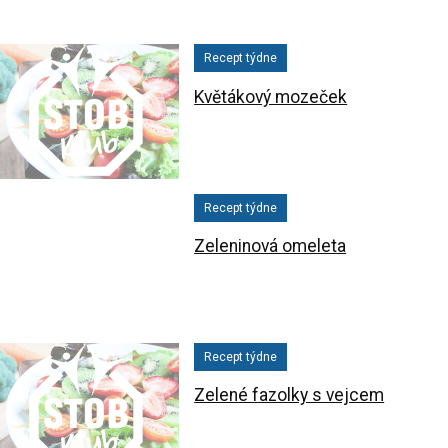
Recept týdne
Květákový mozeček
Recept týdne
Zeleninová omeleta
Recept týdne
Zelené fazolky s vejcem