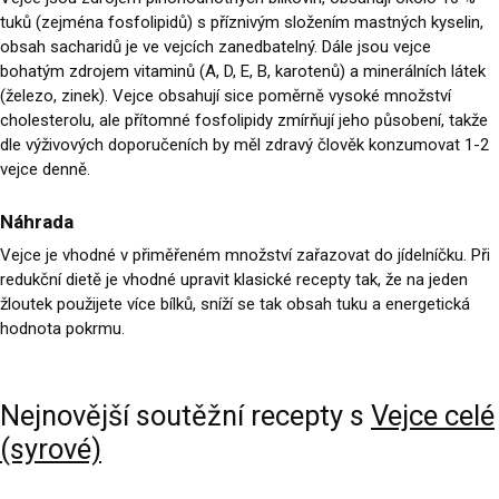
tuků (zejména fosfolipidů) s příznivým složením mastných kyselin,
obsah sacharidů je ve vejcích zanedbatelný. Dále jsou vejce
bohatým zdrojem vitaminů (A, D, E, B, karotenů) a minerálních látek
(železo, zinek). Vejce obsahují sice poměrně vysoké množství
cholesterolu, ale přítomné fosfolipidy zmírňují jeho působení, takže
dle výživových doporučeních by měl zdravý člověk konzumovat 1-2
vejce denně.
Náhrada
Vejce je vhodné v přiměřeném množství zařazovat do jídelníčku. Při
redukční dietě je vhodné upravit klasické recepty tak, že na jeden
žloutek použijete více bílků, sníží se tak obsah tuku a energetická
hodnota pokrmu.
Nejnovější soutěžní recepty s
Vejce celé
(syrové)