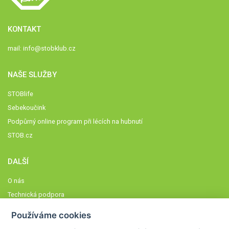
KONTAKT
mail:
info@stobklub.cz
NAŠE SLUŽBY
STOBlife
Sebekoučink
Podpůrný online program při lécích na hubnutí
STOB.cz
DALŠÍ
O nás
Technická podpora
Časté dotazy
Používáme cookies
Normy a zásady fungování STOBklubu