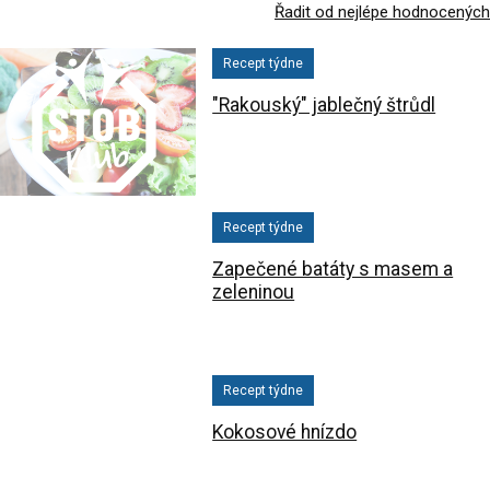
Řadit od nejlépe hodnocených
Recept týdne
"Rakouský" jablečný štrůdl
Recept týdne
Zapečené batáty s masem a
zeleninou
Recept týdne
Kokosové hnízdo