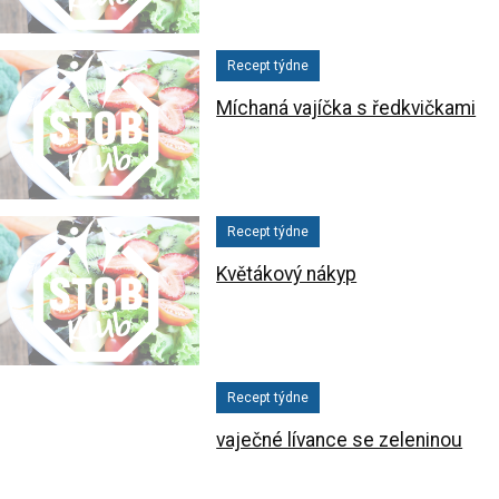
Recept týdne
Míchaná vajíčka s ředkvičkami
Recept týdne
Květákový nákyp
Recept týdne
vaječné lívance se zeleninou