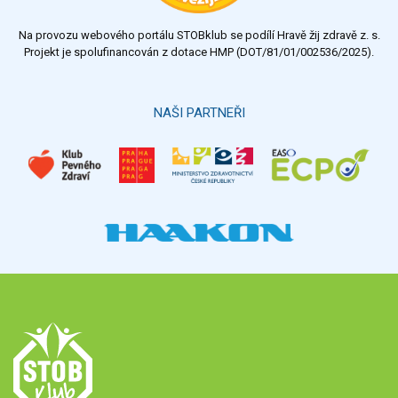
Na provozu webového portálu STOBklub se podílí Hravě žij zdravě z. s.
Projekt je spolufinancován z dotace HMP (DOT/81/01/002536/2025).
NAŠI PARTNEŘI