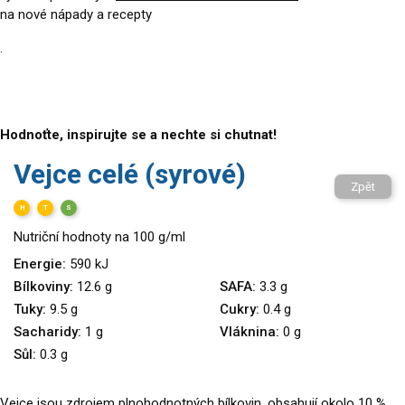
na nové nápady a recepty
.
Hodnoťte, inspirujte se a nechte si chutnat!
Vejce celé (syrové)
Zpět
H
T
S
Nutriční hodnoty na 100 g/ml
Energie:
590 kJ
Bílkoviny:
12.6 g
SAFA:
3.3 g
Tuky:
9.5 g
Cukry:
0.4 g
Sacharidy:
1 g
Vláknina:
0 g
Sůl:
0.3 g
Vejce jsou zdrojem plnohodnotných bílkovin, obsahují okolo 10 %