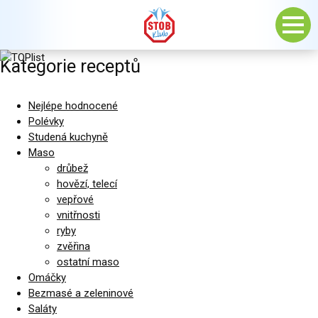
Kategorie receptů
Nejlépe hodnocené
Polévky
Studená kuchyně
Maso
drůbež
hovězí, telecí
vepřové
vnitřnosti
ryby
zvěřina
ostatní maso
Omáčky
Bezmasé a zeleninové
Saláty