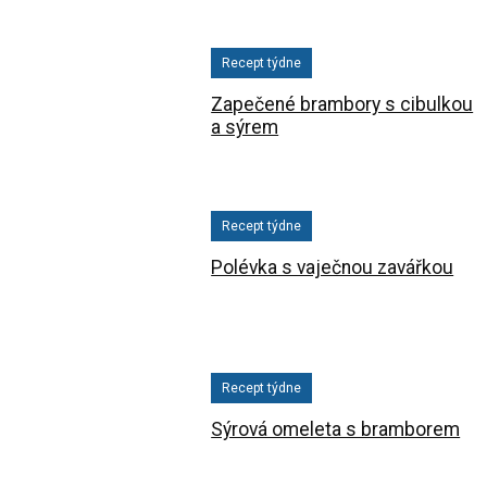
Recept týdne
Zapečené brambory s cibulkou
a sýrem
Recept týdne
Polévka s vaječnou zavářkou
Recept týdne
Sýrová omeleta s bramborem