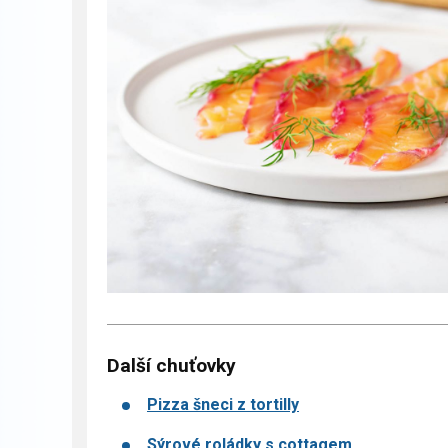
Další chuťovky
Pizza šneci z tortilly
Sýrové roládky s cottagem