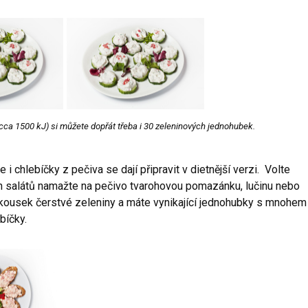
cca 1500 kJ) si můžete dopřát třeba i 30 zeleninových jednohubek.
i chlebíčky z pečiva se dají připravit v dietnější verzi. Volte
 salátů namažte na pečivo tvarohovou pomazánku, lučinu nebo
a kousek čerstvé zeleniny a máte vynikající jednohubky s mnohem
bíčky.