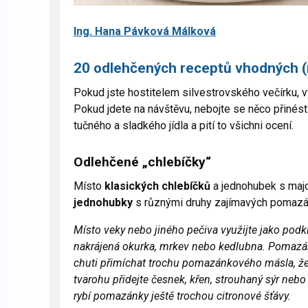
Ing. Hana Pávková Málková
20 odlehčených receptů vhodných (
Pokud jste hostitelem silvestrovského večírku, v
Pokud jdete na návštěvu, nebojte se něco přinést
tučného a sladkého jídla a pití to všichni ocení.
Odlehčené „chlebíčky“
Místo
klasických chlebíčků
a jednohubek s maj
jednohubky
s různými druhy zajímavých pomazá
Místo veky nebo jiného pečiva využijte jako podk
nakrájená okurka, mrkev nebo kedlubna. Pomazán
chuti přimíchat trochu pomazánkového másla, žerv
tvarohu přidejte česnek, křen, strouhaný sýr neb
rybí pomazánky ještě trochou citronové šťávy.