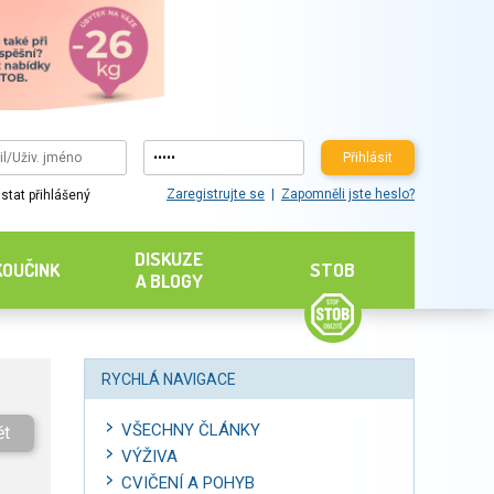
Přihlásit
Zaregistrujte se
Zapomněli jste heslo?
stat přihlášený
DISKUZE
KOUČINK
STOB
A BLOGY
RYCHLÁ NAVIGACE
VŠECHNY ČLÁNKY
ět
VÝŽIVA
CVIČENÍ A POHYB