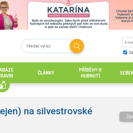
Zů
ABÁZE
PŘÍBĚHY O
ČLÁNKY
SEBE
RAVIN
HUBNUTÍ
ejen) na silvestrovské
Zp