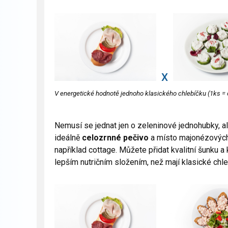
X
V energetické hodnotě jednoho klasického chlebíčku (1ks = 
Nemusí se jednat jen o zeleninové jednohubky, ale 
ideálně
celozrnné pečivo
a místo majonézových
například cottage. Můžete přidat kvalitní šunku 
lepším nutričním složením, než mají klasické chle