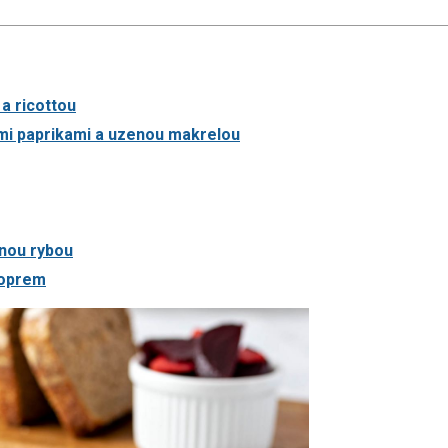
a ricottou
mi paprikami a uzenou makrelou
nou rybou
koprem