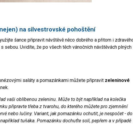
nejen) na silvestrovské pohoštění
yužijte šance připravit návštěvě něco dobrého a přitom i zdravéh
 s sebou. Uvidíte, že po všech těch vánočních návštěvách plných
onézovými saláty a pomazánkami můžete připravit
zeleninové
nek.
lad vaši oblíbenou zeleninu. Může to být například na kolečka
ku připravte třeba z tvarohu, do kterého můžete pro zjemnění
é nebo lučiny. Variant, jak pomazánku ochutit, je nespočet - do
o například tuňáka. Pomazánku dochuťte solí, pepřem a v případě