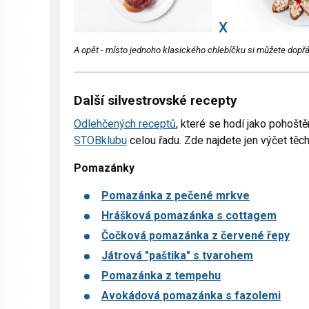
X
A opět - místo jednoho klasického chlebíčku si můžete dopř
Další silvestrovské recepty
Odlehčených receptů
, které se hodí jako pohoště
STOBklubu
celou řadu. Zde najdete jen výčet těch
Pomazánky
Pomazánka z pečené mrkve
Hrášková pomazánka s cottagem
Čočková pomazánka z červené řepy
Játrová "paštika" s tvarohem
Pomazánka z tempehu
Avokádová pomazánka s fazolemi