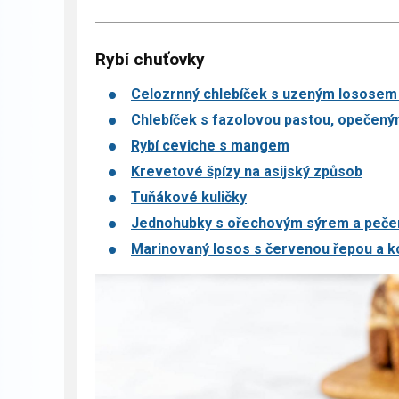
Rybí chuťovky
Celozrnný chlebíček s uzeným lososem 
Chlebíček s fazolovou pastou, opečený
Rybí ceviche s mangem
Krevetové špízy na asijský způsob
Tuňákové kuličky
Jednohubky s ořechovým sýrem a peče
Marinovaný losos s červenou řepou a 