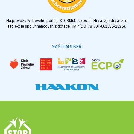
Na provozu webového portálu STOBklub se podílí Hravě žij zdravě z. s.
Projekt je spolufinancován z dotace HMP (DOT/81/01/002536/2025).
NAŠI PARTNEŘI