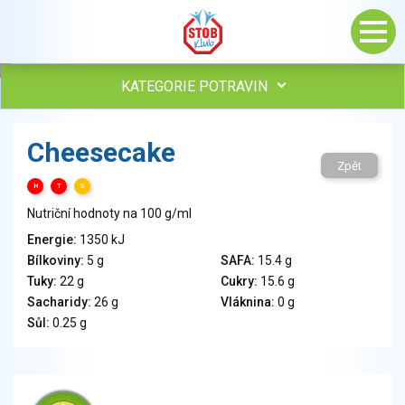
KATEGORIE POTRAVIN
Maso, drůbež, ryby, uzeniny
Cheesecake
Vejce
Zpět
Mléko
H
T
S
Mléčné výrobky
Nutriční hodnoty na 100 g/ml
Sýry
Energie:
1350 kJ
Veganské a vegetariánské výrobky
Bílkoviny:
5 g
SAFA:
15.4 g
Tuky
Tuky:
22 g
Cukry:
15.6 g
Obiloviny, mouka, cereální výrobky
Sacharidy:
26 g
Vláknina:
0 g
Chléb, pečivo, křehké chleby, pufované výrobky
Sůl:
0.25 g
Přílohy
Ovoce
Ořechy, semena