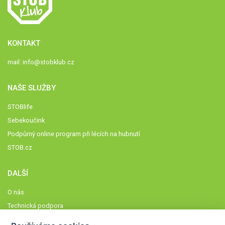
KONTAKT
mail:
info@stobklub.cz
NAŠE SLUŽBY
STOBlife
Sebekoučink
Podpůrný online program při lécích na hubnutí
STOB.cz
DALŠÍ
O nás
Technická podpora
Časté dotazy