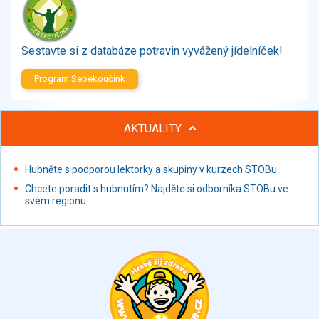
Zelenina
Brambory, luštěniny, houby
Sladkosti, slané výrobky
Sestavte si z databáze potravin vyvážený jídelníček!
Zmrzliny
Program Sebekoučink
Ochucovadla, přísady, sladidla
Sušené směsi
Polotovary, hotové pokrmy
AKTUALITY
Proteinové výrobky, doplňky stravy
Nápoje nealkoholické
Hubněte s podporou lektorky a skupiny v kurzech STOBu
Nápoje alkoholické
Chcete poradit s hubnutím? Najděte si odborníka STOBu ve
Restaurace, jídelny, hotová jídla
svém regionu
Fastfood
Studená kuchyně, lahůdkářské výrobky