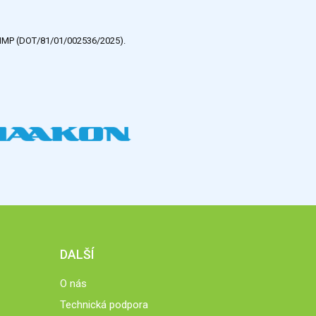
e HMP (DOT/81/01/002536/2025).
DALŠÍ
O nás
Technická podpora