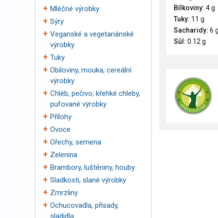
Bílkoviny:
4 g
Mléčné výrobky
Tuky:
11 g
Sýry
Sacharidy:
6 
Veganské a vegetariánské
Sůl:
0.12 g
výrobky
Tuky
Obiloviny, mouka, cereální
výrobky
Chléb, pečivo, křehké chleby,
pufované výrobky
Přílohy
Ovoce
Ořechy, semena
Zelenina
Brambory, luštěniny, houby
Sladkosti, slané výrobky
Zmrzliny
Ochucovadla, přísady,
sladidla