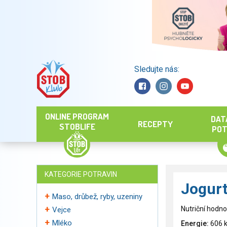
Sledujte nás:
Hledat
ONLINE PROGRAM
DAT
RECEPTY
STOBLIFE
POT
KATEGORIE POTRAVIN
Jogurt
Maso, drůbež, ryby, uzeniny
Nutriční hodno
Vejce
Mléko
Energie:
606 