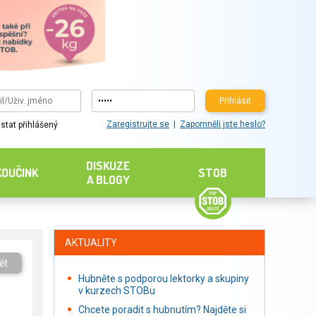
Přihlásit
Zaregistrujte se
Zapomněli jste heslo?
stat přihlášený
DISKUZE
KOUČINK
STOB
A BLOGY
AKTUALITY
ět
Hubněte s podporou lektorky a skupiny
v kurzech STOBu
Chcete poradit s hubnutím? Najděte si