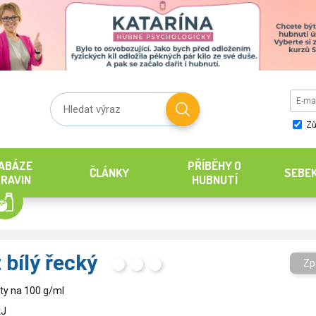
Zů
ABÁZE
PŘÍBĚHY O
ČLÁNKY
SEBE
RAVIN
HUBNUTÍ
 bílý řecký
Zp
H
T
S
ty na 100 g/ml
kJ