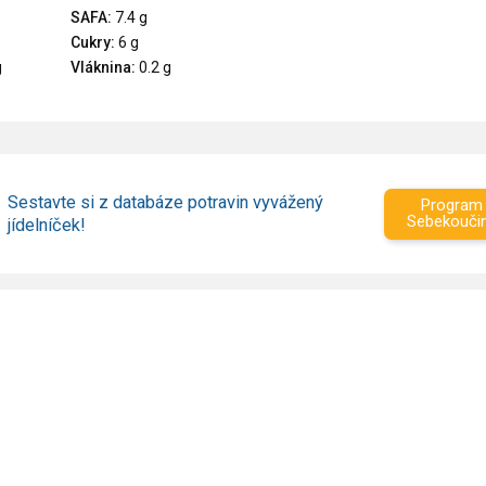
SAFA:
7.4 g
Cukry:
6 g
g
Vláknina:
0.2 g
Sestavte si z databáze potravin vyvážený
Program
Sebekouči
jídelníček!