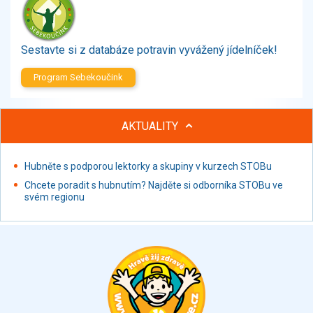
Zelenina
Brambory, luštěniny, houby
Sladkosti, slané výrobky
Sestavte si z databáze potravin vyvážený jídelníček!
Zmrzliny
Program Sebekoučink
Ochucovadla, přísady, sladidla
Sušené směsi
Polotovary, hotové pokrmy
AKTUALITY
Proteinové výrobky, doplňky stravy
Nápoje nealkoholické
Hubněte s podporou lektorky a skupiny v kurzech STOBu
Nápoje alkoholické
Chcete poradit s hubnutím? Najděte si odborníka STOBu ve
Restaurace, jídelny, hotová jídla
svém regionu
Fastfood
Studená kuchyně, lahůdkářské výrobky