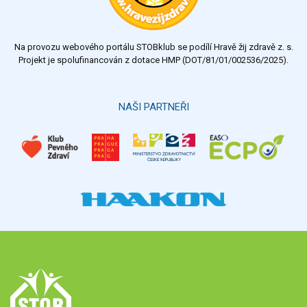
Na provozu webového portálu STOBklub se podílí Hravě žij zdravě z. s.
Projekt je spolufinancován z dotace HMP (DOT/81/01/002536/2025).
NAŠI PARTNEŘI