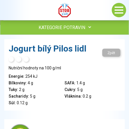
KATEGORIE POTRAVIN
Maso, drůbež, ryby, uzeniny
Jogurt bílý Pilos lidl
Vejce
Zpět
Mléko
H
T
S
Mléčné výrobky
Nutriční hodnoty na 100 g/ml
Sýry
Energie:
254 kJ
Veganské a vegetariánské výrobky
Bílkoviny:
4 g
SAFA:
1.4 g
Tuky
Tuky:
2 g
Cukry:
5 g
Obiloviny, mouka, cereální výrobky
Sacharidy:
5 g
Vláknina:
0.2 g
Chléb, pečivo, křehké chleby, pufované výrobky
Sůl:
0.12 g
Přílohy
Ovoce
Ořechy, semena