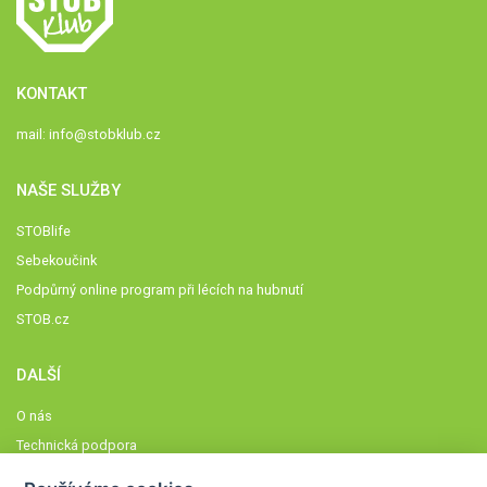
KONTAKT
mail:
info@stobklub.cz
NAŠE SLUŽBY
STOBlife
Sebekoučink
Podpůrný online program při lécích na hubnutí
STOB.cz
DALŠÍ
O nás
Technická podpora
Časté dotazy