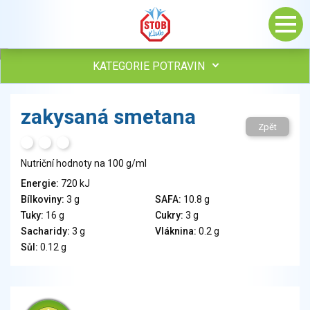
KATEGORIE POTRAVIN
Maso, drůbež, ryby, uzeniny
zakysaná smetana
Vejce
Zpět
Mléko
H
T
S
Mléčné výrobky
Nutriční hodnoty na 100 g/ml
Sýry
Energie:
720 kJ
Veganské a vegetariánské výrobky
Bílkoviny:
3 g
SAFA:
10.8 g
Tuky
Tuky:
16 g
Cukry:
3 g
Obiloviny, mouka, cereální výrobky
Sacharidy:
3 g
Vláknina:
0.2 g
Chléb, pečivo, křehké chleby, pufované výrobky
Sůl:
0.12 g
Přílohy
Ovoce
Ořechy, semena