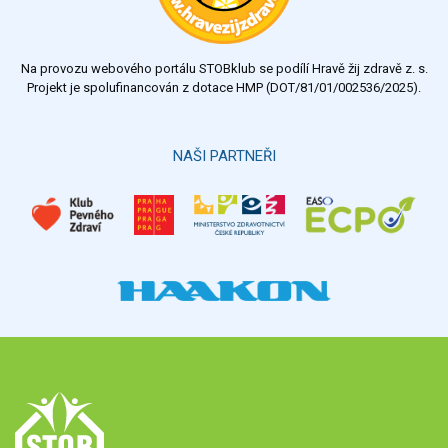
Na provozu webového portálu STOBklub se podílí Hravě žij zdravě z. s.
Projekt je spolufinancován z dotace HMP (DOT/81/01/002536/2025).
NAŠI PARTNEŘI