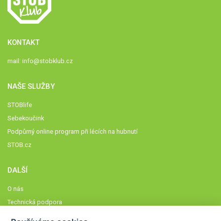
KONTAKT
mail:
info@stobklub.cz
NAŠE SLUŽBY
STOBlife
Sebekoučink
Podpůrný online program při lécích na hubnutí
STOB.cz
DALŠÍ
O nás
Technická podpora
Časté dotazy