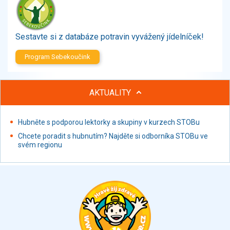
Zelenina
Brambory, luštěniny, houby
Sladkosti, slané výrobky
Sestavte si z databáze potravin vyvážený jídelníček!
Zmrzliny
Program Sebekoučink
Ochucovadla, přísady, sladidla
Sušené směsi
Polotovary, hotové pokrmy
AKTUALITY
Proteinové výrobky, doplňky stravy
Nápoje nealkoholické
Hubněte s podporou lektorky a skupiny v kurzech STOBu
Nápoje alkoholické
Chcete poradit s hubnutím? Najděte si odborníka STOBu ve
Restaurace, jídelny, hotová jídla
svém regionu
Fastfood
Studená kuchyně, lahůdkářské výrobky