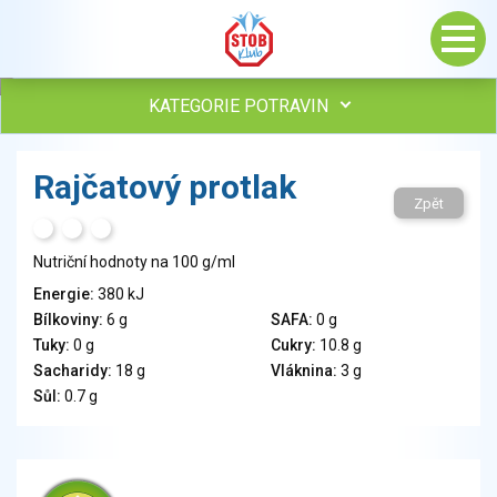
KATEGORIE POTRAVIN
Maso, drůbež, ryby, uzeniny
Rajčatový protlak
Vejce
Zpět
Mléko
H
T
S
Mléčné výrobky
Nutriční hodnoty na 100 g/ml
Sýry
Energie:
380 kJ
Veganské a vegetariánské výrobky
Bílkoviny:
6 g
SAFA:
0 g
Tuky
Tuky:
0 g
Cukry:
10.8 g
Obiloviny, mouka, cereální výrobky
Sacharidy:
18 g
Vláknina:
3 g
Chléb, pečivo, křehké chleby, pufované výrobky
Sůl:
0.7 g
Přílohy
Ovoce
Ořechy, semena