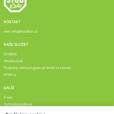
KONTAKT
mail:
info@stobklub.cz
NAŠE SLUŽBY
STOBlife
Sebekoučink
Podpůrný online program při lécích na hubnutí
STOB.cz
DALŠÍ
O nás
Technická podpora
Časté dotazy