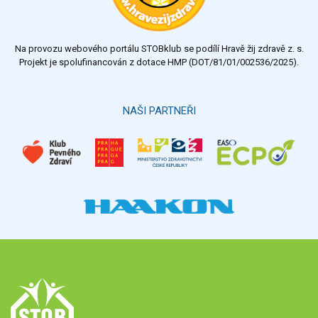
Na provozu webového portálu STOBklub se podílí Hravě žij zdravě z. s.
Projekt je spolufinancován z dotace HMP (DOT/81/01/002536/2025).
NAŠI PARTNEŘI