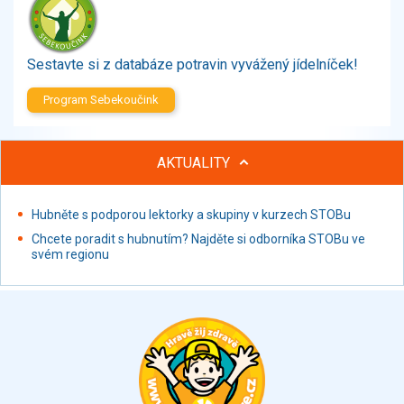
Zelenina
Brambory, luštěniny, houby
Sladkosti, slané výrobky
Sestavte si z databáze potravin vyvážený jídelníček!
Zmrzliny
Program Sebekoučink
Ochucovadla, přísady, sladidla
Sušené směsi
Polotovary, hotové pokrmy
AKTUALITY
Proteinové výrobky, doplňky stravy
Nápoje nealkoholické
Hubněte s podporou lektorky a skupiny v kurzech STOBu
Nápoje alkoholické
Chcete poradit s hubnutím? Najděte si odborníka STOBu ve
Restaurace, jídelny, hotová jídla
svém regionu
Fastfood
Studená kuchyně, lahůdkářské výrobky