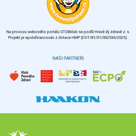
Na provozu webového portálu STOBklub se podílí Hravě žij zdravě z. s.
Projekt je spolufinancován z dotace HMP (DOT/81/01/002536/2025).
NAŠI PARTNEŘI