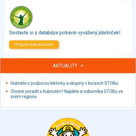
Zelenina
Brambory, luštěniny, houby
Sladkosti, slané výrobky
Zmrzliny
Sestavte si z databáze potravin vyvážený jídelníček!
Ochucovadla, přísady, sladidla
Sušené směsi
Program Sebekoučink
Polotovary, hotové pokrmy
Proteinové výrobky, doplňky stravy
AKTUALITY
Nápoje nealkoholické
Nápoje alkoholické
Restaurace, jídelny, hotová jídla
Hubněte s podporou lektorky a skupiny v kurzech STOBu
Fastfood
Chcete poradit s hubnutím? Najděte si odborníka STOBu ve
svém regionu
Studená kuchyně, lahůdkářské výrobky