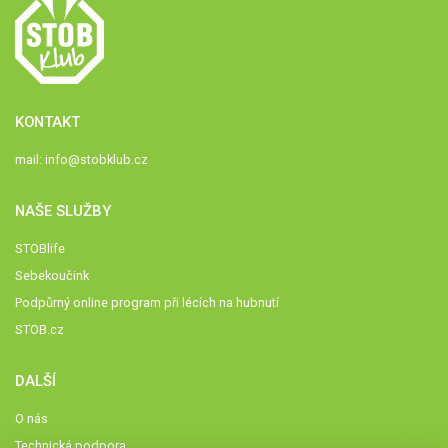
KONTAKT
mail:
info@stobklub.cz
NAŠE SLUŽBY
STOBlife
Sebekoučink
Podpůrný online program při lécích na hubnutí
STOB.cz
DALŠÍ
O nás
Technická podpora