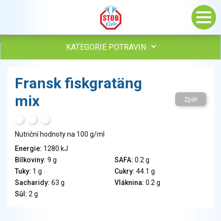
KATEGORIE POTRAVIN
Maso, drůbež, ryby, uzeniny
Fransk fiskgratäng
Vejce
mix
Mléko
Zpět
Mléčné výrobky
H
T
S
Sýry
Nutriční hodnoty na 100 g/ml
Veganské a vegetariánské výrobky
Tuky
Energie:
1280 kJ
Bílkoviny:
9 g
SAFA:
0.2 g
Obiloviny, mouka, cereální výrobky
Tuky:
1 g
Cukry:
44.1 g
Chléb, pečivo, křehké chleby, pufované výrobky
Sacharidy:
63 g
Vláknina:
0.2 g
Přílohy
Sůl:
2 g
Ovoce
Ořechy, semena