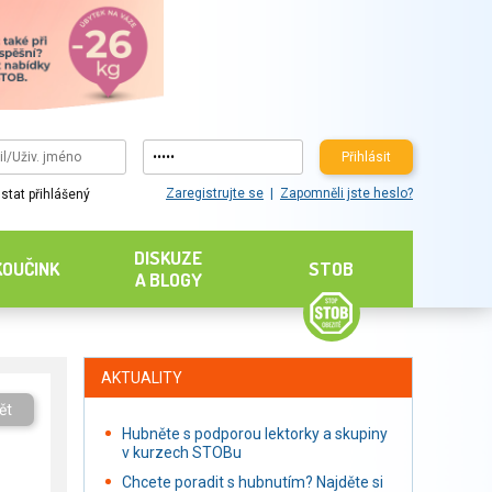
Přihlásit
Zaregistrujte se
Zapomněli jste heslo?
stat přihlášený
DISKUZE
KOUČINK
STOB
A BLOGY
AKTUALITY
ět
Hubněte s podporou lektorky a skupiny
v kurzech STOBu
Chcete poradit s hubnutím? Najděte si