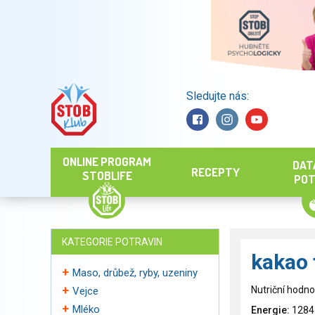
Sledujte nás:
Hledat
ONLINE PROGRAM
DAT
RECEPTY
STOBLIFE
POT
KATEGORIE POTRAVIN
kakao
Maso, drůbež, ryby, uzeniny
Nutriční hodno
Vejce
Mléko
Energie:
1284