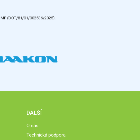
e HMP (DOT/81/01/002536/2025).
DALŠÍ
O nás
Technická podpora