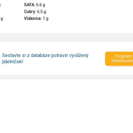
g
SAFA:
6.6 g
Cukry:
6.5 g
 g
Vláknina:
1 g
Sestavte si z databáze potravin vyvážený
Program
Sebekouči
jídelníček!