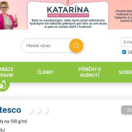
Zů
ABÁZE
PŘÍBĚHY O
ČLÁNKY
SEBE
RAVIN
HUBNUTÍ
 tesco
Zp
H
T
S
ty na 100 g/ml
 kJ