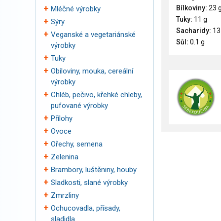
Bílkoviny:
23 
Mléčné výrobky
Tuky:
11 g
Sýry
Sacharidy:
13
Veganské a vegetariánské
Sůl:
0.1 g
výrobky
Tuky
Obiloviny, mouka, cereální
výrobky
Chléb, pečivo, křehké chleby,
pufované výrobky
Přílohy
Ovoce
Ořechy, semena
Zelenina
Brambory, luštěniny, houby
Sladkosti, slané výrobky
Zmrzliny
Ochucovadla, přísady,
sladidla