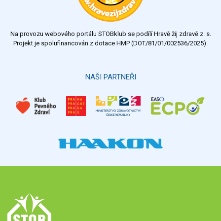
Na provozu webového portálu STOBklub se podílí Hravě žij zdravě z. s.
Projekt je spolufinancován z dotace HMP (DOT/81/01/002536/2025).
NAŠI PARTNEŘI