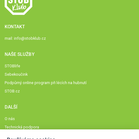
KONTAKT
mail:
info@stobklub.cz
NAŠE SLUŽBY
STOBlife
Sebekoučink
Podpůrný online program při lécích na hubnutí
STOB.cz
DALŠÍ
O nás
Technická podpora
Časté dotazy