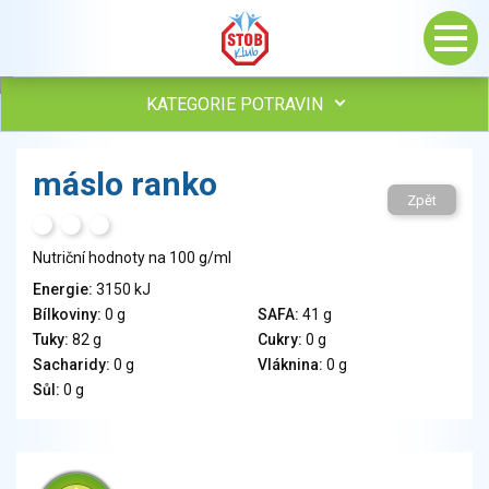
KATEGORIE POTRAVIN
Maso, drůbež, ryby, uzeniny
máslo ranko
Vejce
Zpět
Mléko
H
T
S
Mléčné výrobky
Nutriční hodnoty na 100 g/ml
Sýry
Energie:
3150 kJ
Veganské a vegetariánské výrobky
Bílkoviny:
0 g
SAFA:
41 g
Tuky
Tuky:
82 g
Cukry:
0 g
Obiloviny, mouka, cereální výrobky
Sacharidy:
0 g
Vláknina:
0 g
Chléb, pečivo, křehké chleby, pufované výrobky
Sůl:
0 g
Přílohy
Ovoce
Ořechy, semena