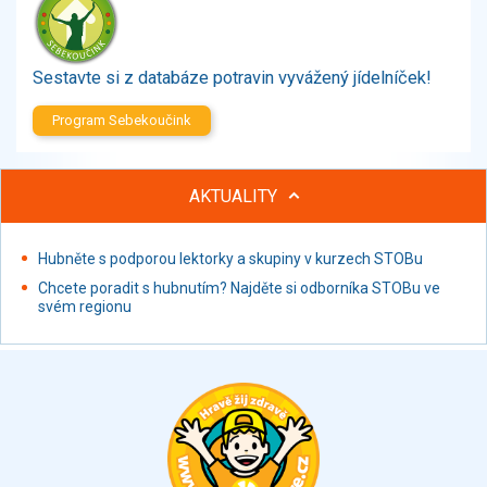
Zelenina
Brambory, luštěniny, houby
Sladkosti, slané výrobky
Sestavte si z databáze potravin vyvážený jídelníček!
Zmrzliny
Program Sebekoučink
Ochucovadla, přísady, sladidla
Sušené směsi
Polotovary, hotové pokrmy
AKTUALITY
Proteinové výrobky, doplňky stravy
Nápoje nealkoholické
Hubněte s podporou lektorky a skupiny v kurzech STOBu
Nápoje alkoholické
Chcete poradit s hubnutím? Najděte si odborníka STOBu ve
Restaurace, jídelny, hotová jídla
svém regionu
Fastfood
Studená kuchyně, lahůdkářské výrobky