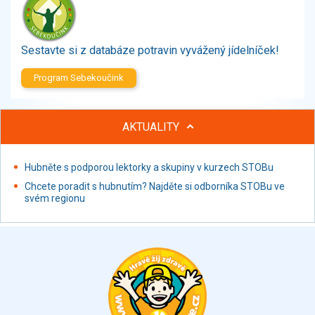
Zelenina
Brambory, luštěniny, houby
Sladkosti, slané výrobky
Sestavte si z databáze potravin vyvážený jídelníček!
Zmrzliny
Program Sebekoučink
Ochucovadla, přísady, sladidla
Sušené směsi
Polotovary, hotové pokrmy
AKTUALITY
Proteinové výrobky, doplňky stravy
Nápoje nealkoholické
Hubněte s podporou lektorky a skupiny v kurzech STOBu
Nápoje alkoholické
Chcete poradit s hubnutím? Najděte si odborníka STOBu ve
Restaurace, jídelny, hotová jídla
svém regionu
Fastfood
Studená kuchyně, lahůdkářské výrobky