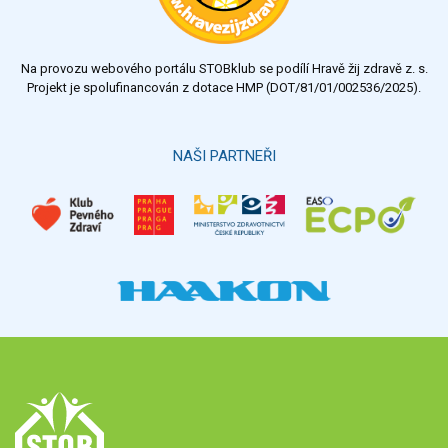
Na provozu webového portálu STOBklub se podílí Hravě žij zdravě z. s.
Projekt je spolufinancován z dotace HMP (DOT/81/01/002536/2025).
NAŠI PARTNEŘI