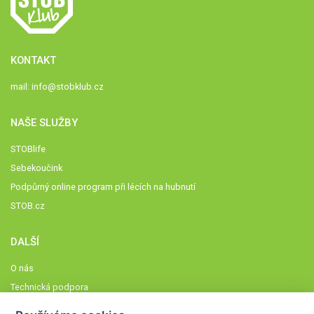
KONTAKT
mail:
info@stobklub.cz
NAŠE SLUŽBY
STOBlife
Sebekoučink
Podpůrný online program při lécích na hubnutí
STOB.cz
DALŠÍ
O nás
Technická podpora
Časté dotazy