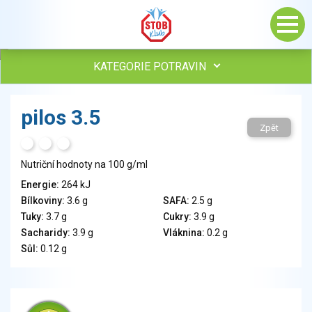
KATEGORIE POTRAVIN
Maso, drůbež, ryby, uzeniny
pilos 3.5
Vejce
Zpět
Mléko
H
T
S
Mléčné výrobky
Nutriční hodnoty na 100 g/ml
Sýry
Energie:
264 kJ
Veganské a vegetariánské výrobky
Bílkoviny:
3.6 g
SAFA:
2.5 g
Tuky
Tuky:
3.7 g
Cukry:
3.9 g
Obiloviny, mouka, cereální výrobky
Sacharidy:
3.9 g
Vláknina:
0.2 g
Chléb, pečivo, křehké chleby, pufované výrobky
Sůl:
0.12 g
Přílohy
Ovoce
Ořechy, semena