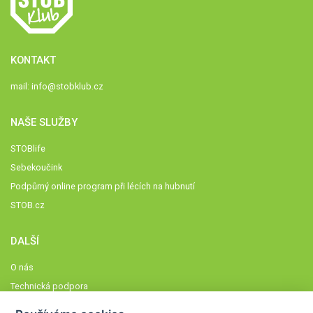
KONTAKT
mail:
info@stobklub.cz
NAŠE SLUŽBY
STOBlife
Sebekoučink
Podpůrný online program při lécích na hubnutí
STOB.cz
DALŠÍ
O nás
Technická podpora
Časté dotazy