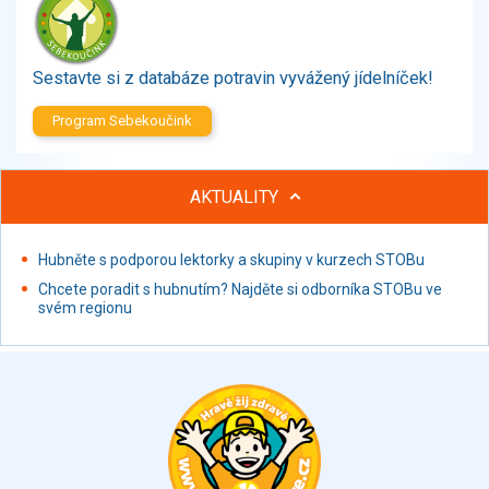
Zelenina
Brambory, luštěniny, houby
Sladkosti, slané výrobky
Sestavte si z databáze potravin vyvážený jídelníček!
Zmrzliny
Program Sebekoučink
Ochucovadla, přísady, sladidla
Sušené směsi
Polotovary, hotové pokrmy
AKTUALITY
Proteinové výrobky, doplňky stravy
Nápoje nealkoholické
Hubněte s podporou lektorky a skupiny v kurzech STOBu
Nápoje alkoholické
Chcete poradit s hubnutím? Najděte si odborníka STOBu ve
Restaurace, jídelny, hotová jídla
svém regionu
Fastfood
Studená kuchyně, lahůdkářské výrobky