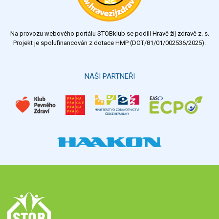
Na provozu webového portálu STOBklub se podílí Hravě žij zdravě z. s.
Projekt je spolufinancován z dotace HMP (DOT/81/01/002536/2025).
NAŠI PARTNEŘI