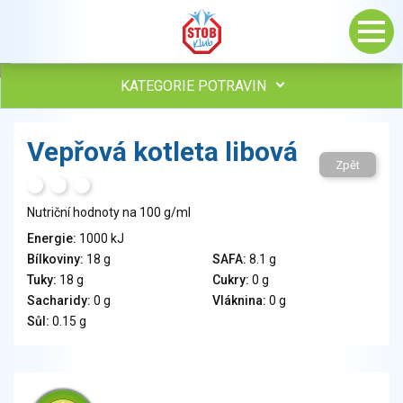
KATEGORIE POTRAVIN
Maso, drůbež, ryby, uzeniny
Vepřová kotleta libová
Vejce
Zpět
Mléko
H
T
S
Mléčné výrobky
Nutriční hodnoty na 100 g/ml
Sýry
Energie:
1000 kJ
Veganské a vegetariánské výrobky
Bílkoviny:
18 g
SAFA:
8.1 g
Tuky
Tuky:
18 g
Cukry:
0 g
Obiloviny, mouka, cereální výrobky
Sacharidy:
0 g
Vláknina:
0 g
Chléb, pečivo, křehké chleby, pufované výrobky
Sůl:
0.15 g
Přílohy
Ovoce
Ořechy, semena