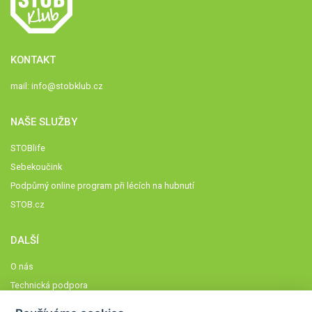
KONTAKT
mail:
info@stobklub.cz
NAŠE SLUŽBY
STOBlife
Sebekoučink
Podpůrný online program při lécích na hubnutí
STOB.cz
DALŠÍ
O nás
Technická podpora
Časté dotazy