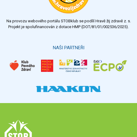
Na provozu webového portálu STOBklub se podílí Hravě žij zdravě z. s.
Projekt je spolufinancován z dotace HMP (DOT/81/01/002536/2025).
NAŠI PARTNEŘI