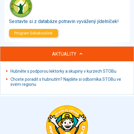
Zelenina
Brambory, luštěniny, houby
Sladkosti, slané výrobky
Sestavte si z databáze potravin vyvážený jídelníček!
Zmrzliny
Program Sebekoučink
Ochucovadla, přísady, sladidla
Sušené směsi
Polotovary, hotové pokrmy
AKTUALITY
Proteinové výrobky, doplňky stravy
Nápoje nealkoholické
Hubněte s podporou lektorky a skupiny v kurzech STOBu
Nápoje alkoholické
Chcete poradit s hubnutím? Najděte si odborníka STOBu ve
Restaurace, jídelny, hotová jídla
svém regionu
Fastfood
Studená kuchyně, lahůdkářské výrobky