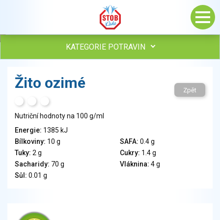
KATEGORIE POTRAVIN
Maso, drůbež, ryby, uzeniny
Žito ozimé
Vejce
Zpět
Mléko
H
T
S
Mléčné výrobky
Nutriční hodnoty na 100 g/ml
Sýry
Energie:
1385 kJ
Veganské a vegetariánské výrobky
Bílkoviny:
10 g
SAFA:
0.4 g
Tuky
Tuky:
2 g
Cukry:
1.4 g
Obiloviny, mouka, cereální výrobky
Sacharidy:
70 g
Vláknina:
4 g
Chléb, pečivo, křehké chleby, pufované výrobky
Sůl:
0.01 g
Přílohy
Ovoce
Ořechy, semena