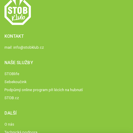
KONTAKT
mail:
info@stobklub.cz
NAŠE SLUŽBY
STOBlife
Sebekoučink
Podpůrný online program při lécích na hubnutí
STOB.cz
DALŠÍ
O nás
Technická podpora