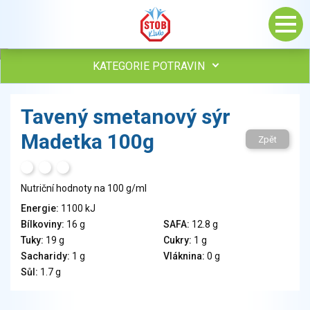
KATEGORIE POTRAVIN
Maso, drůbež, ryby, uzeniny
Tavený smetanový sýr
Vejce
Madetka 100g
Mléko
Zpět
Mléčné výrobky
H
T
S
Sýry
Nutriční hodnoty na 100 g/ml
Veganské a vegetariánské výrobky
Tuky
Energie:
1100 kJ
Bílkoviny:
16 g
SAFA:
12.8 g
Obiloviny, mouka, cereální výrobky
Tuky:
19 g
Cukry:
1 g
Chléb, pečivo, křehké chleby, pufované výrobky
Sacharidy:
1 g
Vláknina:
0 g
Přílohy
Sůl:
1.7 g
Ovoce
Ořechy, semena