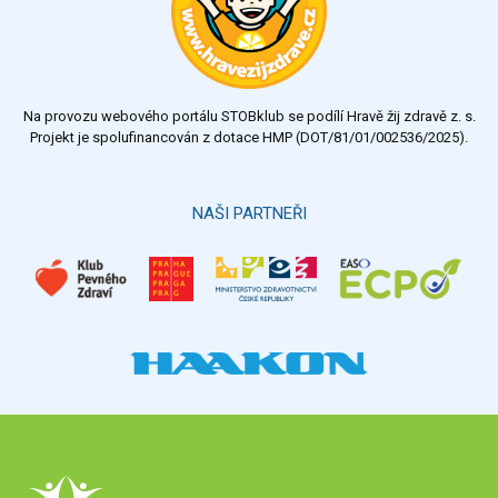
Na provozu webového portálu STOBklub se podílí Hravě žij zdravě z. s.
Projekt je spolufinancován z dotace HMP (DOT/81/01/002536/2025).
NAŠI PARTNEŘI