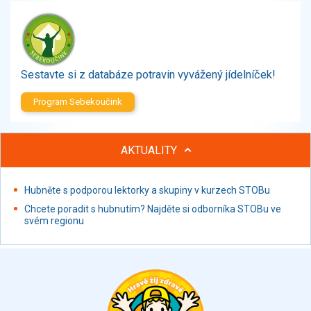
Zelenina
Brambory, luštěniny, houby
Sladkosti, slané výrobky
Zmrzliny
Sestavte si z databáze potravin vyvážený jídelníček!
Ochucovadla, přísady, sladidla
Sušené směsi
Program Sebekoučink
Polotovary, hotové pokrmy
Proteinové výrobky, doplňky stravy
AKTUALITY
Nápoje nealkoholické
Nápoje alkoholické
Restaurace, jídelny, hotová jídla
Hubněte s podporou lektorky a skupiny v kurzech STOBu
Fastfood
Chcete poradit s hubnutím? Najděte si odborníka STOBu ve
svém regionu
Studená kuchyně, lahůdkářské výrobky