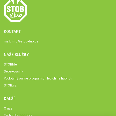
KONTAKT
mail:
info@stobklub.cz
NAŠE SLUŽBY
STOBlife
Sebekoučink
Podpůrný online program při lécích na hubnutí
STOB.cz
DALŠÍ
O nás
Technická podpora