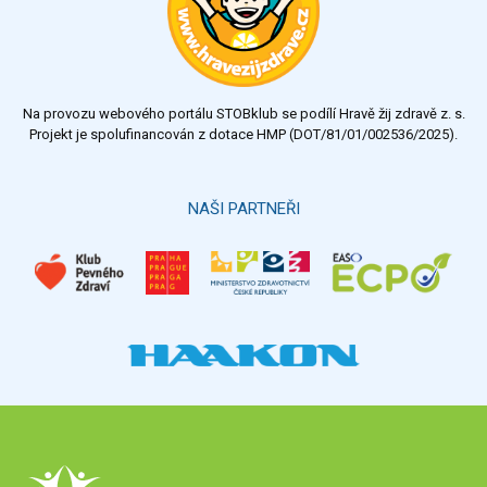
Na provozu webového portálu STOBklub se podílí Hravě žij zdravě z. s.
Projekt je spolufinancován z dotace HMP (DOT/81/01/002536/2025).
NAŠI PARTNEŘI