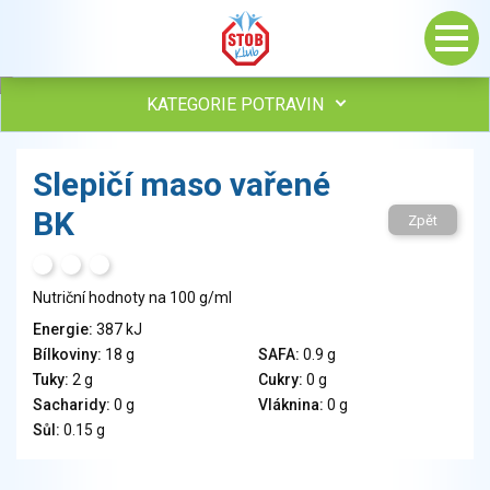
KATEGORIE POTRAVIN
Maso, drůbež, ryby, uzeniny
Slepičí maso vařené
Vejce
BK
Mléko
Zpět
Mléčné výrobky
H
T
S
Sýry
Nutriční hodnoty na 100 g/ml
Veganské a vegetariánské výrobky
Tuky
Energie:
387 kJ
Bílkoviny:
18 g
SAFA:
0.9 g
Obiloviny, mouka, cereální výrobky
Tuky:
2 g
Cukry:
0 g
Chléb, pečivo, křehké chleby, pufované výrobky
Sacharidy:
0 g
Vláknina:
0 g
Přílohy
Sůl:
0.15 g
Ovoce
Ořechy, semena