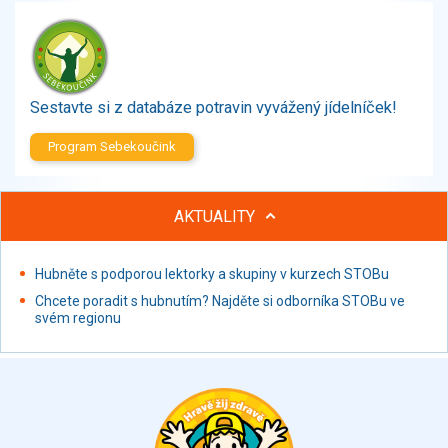
Zelenina
Brambory, luštěniny, houby
Sladkosti, slané výrobky
Zmrzliny
Sestavte si z databáze potravin vyvážený jídelníček!
Ochucovadla, přísady, sladidla
Sušené směsi
Program Sebekoučink
Polotovary, hotové pokrmy
Proteinové výrobky, doplňky stravy
AKTUALITY
Nápoje nealkoholické
Nápoje alkoholické
Restaurace, jídelny, hotová jídla
Hubněte s podporou lektorky a skupiny v kurzech STOBu
Fastfood
Chcete poradit s hubnutím? Najděte si odborníka STOBu ve
svém regionu
Studená kuchyně, lahůdkářské výrobky