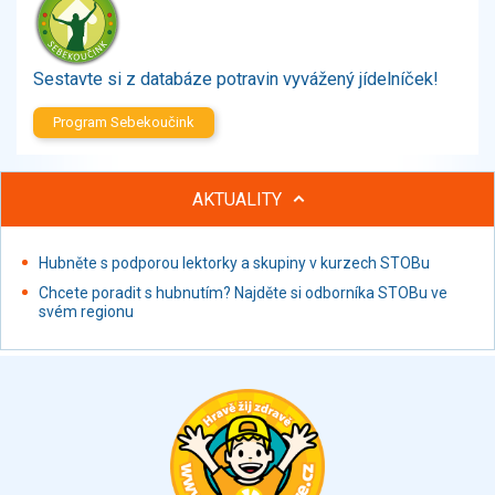
Zelenina
Brambory, luštěniny, houby
Sladkosti, slané výrobky
Sestavte si z databáze potravin vyvážený jídelníček!
Zmrzliny
Program Sebekoučink
Ochucovadla, přísady, sladidla
Sušené směsi
Polotovary, hotové pokrmy
AKTUALITY
Proteinové výrobky, doplňky stravy
Nápoje nealkoholické
Hubněte s podporou lektorky a skupiny v kurzech STOBu
Nápoje alkoholické
Chcete poradit s hubnutím? Najděte si odborníka STOBu ve
Restaurace, jídelny, hotová jídla
svém regionu
Fastfood
Studená kuchyně, lahůdkářské výrobky