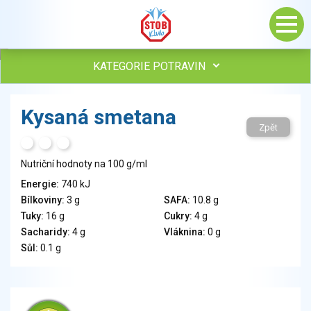
KATEGORIE POTRAVIN
Maso, drůbež, ryby, uzeniny
Kysaná smetana
Vejce
Zpět
Mléko
H
T
S
Mléčné výrobky
Nutriční hodnoty na 100 g/ml
Sýry
Energie:
740 kJ
Veganské a vegetariánské výrobky
Bílkoviny:
3 g
SAFA:
10.8 g
Tuky
Tuky:
16 g
Cukry:
4 g
Obiloviny, mouka, cereální výrobky
Sacharidy:
4 g
Vláknina:
0 g
Chléb, pečivo, křehké chleby, pufované výrobky
Sůl:
0.1 g
Přílohy
Ovoce
Ořechy, semena