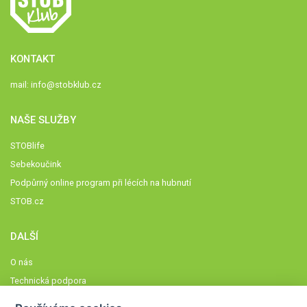
KONTAKT
mail:
info@stobklub.cz
NAŠE SLUŽBY
STOBlife
Sebekoučink
Podpůrný online program při lécích na hubnutí
STOB.cz
DALŠÍ
O nás
Technická podpora
Časté dotazy