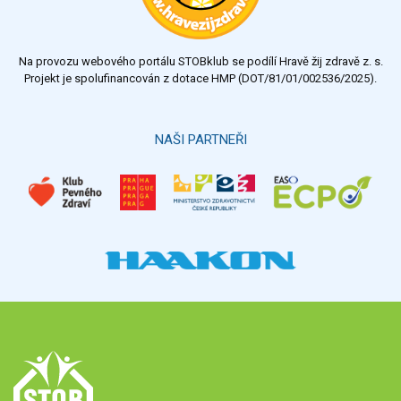
Na provozu webového portálu STOBklub se podílí Hravě žij zdravě z. s.
Projekt je spolufinancován z dotace HMP (DOT/81/01/002536/2025).
NAŠI PARTNEŘI