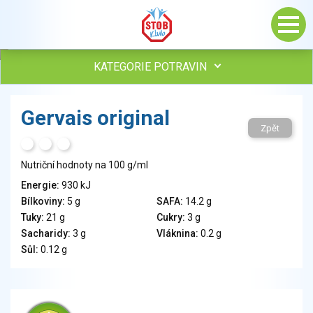
KATEGORIE POTRAVIN
Maso, drůbež, ryby, uzeniny
Gervais original
Vejce
Zpět
Mléko
H
T
S
Mléčné výrobky
Nutriční hodnoty na 100 g/ml
Sýry
Energie:
930 kJ
Veganské a vegetariánské výrobky
Bílkoviny:
5 g
SAFA:
14.2 g
Tuky
Tuky:
21 g
Cukry:
3 g
Obiloviny, mouka, cereální výrobky
Sacharidy:
3 g
Vláknina:
0.2 g
Chléb, pečivo, křehké chleby, pufované výrobky
Sůl:
0.12 g
Přílohy
Ovoce
Ořechy, semena