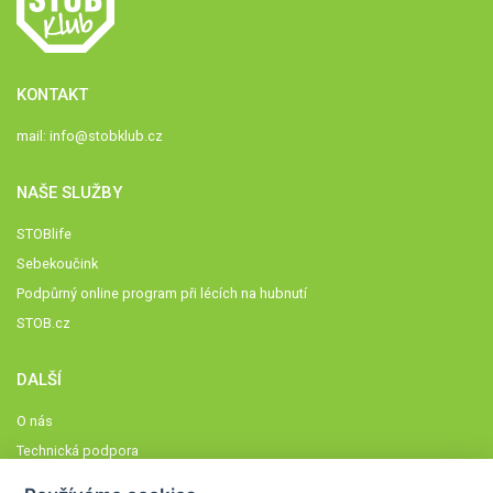
KONTAKT
mail:
info@stobklub.cz
NAŠE SLUŽBY
STOBlife
Sebekoučink
Podpůrný online program při lécích na hubnutí
STOB.cz
DALŠÍ
O nás
Technická podpora
Časté dotazy