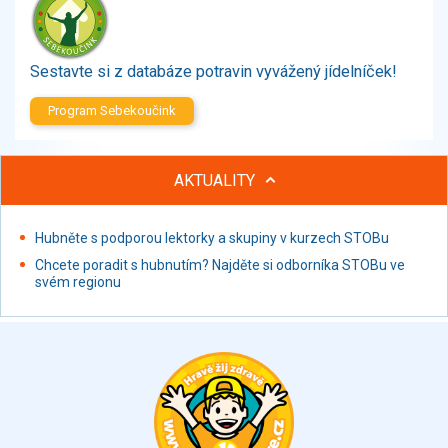
Zelenina
Brambory, luštěniny, houby
Sladkosti, slané výrobky
Sestavte si z databáze potravin vyvážený jídelníček!
Zmrzliny
Program Sebekoučink
Ochucovadla, přísady, sladidla
Sušené směsi
Polotovary, hotové pokrmy
AKTUALITY
Proteinové výrobky, doplňky stravy
Nápoje nealkoholické
Hubněte s podporou lektorky a skupiny v kurzech STOBu
Nápoje alkoholické
Chcete poradit s hubnutím? Najděte si odborníka STOBu ve
Restaurace, jídelny, hotová jídla
svém regionu
Fastfood
Studená kuchyně, lahůdkářské výrobky