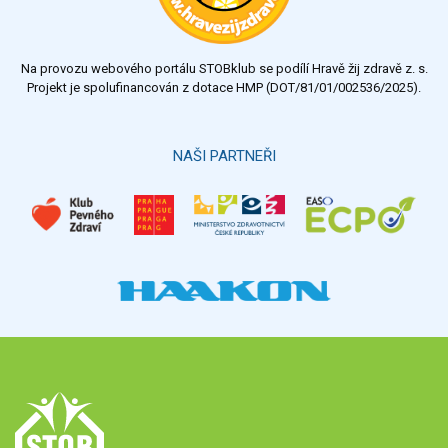
Na provozu webového portálu STOBklub se podílí Hravě žij zdravě z. s.
Projekt je spolufinancován z dotace HMP (DOT/81/01/002536/2025).
NAŠI PARTNEŘI