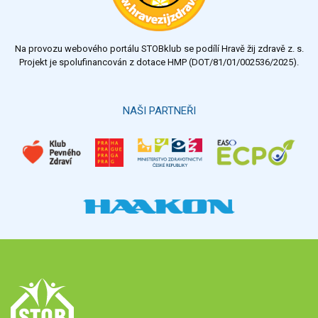
Na provozu webového portálu STOBklub se podílí Hravě žij zdravě z. s.
Projekt je spolufinancován z dotace HMP (DOT/81/01/002536/2025).
NAŠI PARTNEŘI