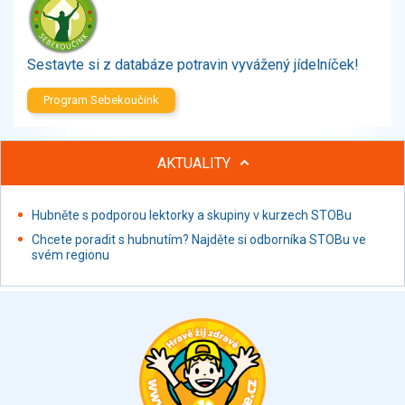
Zelenina
Brambory, luštěniny, houby
Sladkosti, slané výrobky
Sestavte si z databáze potravin vyvážený jídelníček!
Zmrzliny
Program Sebekoučink
Ochucovadla, přísady, sladidla
Sušené směsi
Polotovary, hotové pokrmy
AKTUALITY
Proteinové výrobky, doplňky stravy
Nápoje nealkoholické
Hubněte s podporou lektorky a skupiny v kurzech STOBu
Nápoje alkoholické
Chcete poradit s hubnutím? Najděte si odborníka STOBu ve
Restaurace, jídelny, hotová jídla
svém regionu
Fastfood
Studená kuchyně, lahůdkářské výrobky