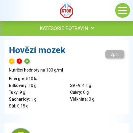
KATEGORIE POTRAVIN
Maso, drůbež, ryby, uzeniny
Hovězí mozek
Vejce
Zpět
Mléko
H
T
S
Mléčné výrobky
Nutriční hodnoty na 100 g/ml
Sýry
Energie:
510 kJ
Veganské a vegetariánské výrobky
Bílkoviny:
10 g
SAFA:
4.1 g
Tuky
Tuky:
9 g
Cukry:
0 g
Obiloviny, mouka, cereální výrobky
Sacharidy:
1 g
Vláknina:
0 g
Chléb, pečivo, křehké chleby, pufované výrobky
Sůl:
0.15 g
Přílohy
Ovoce
Ořechy, semena