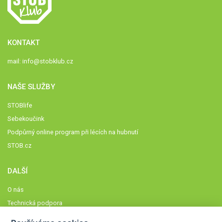
KONTAKT
mail:
info@stobklub.cz
NAŠE SLUŽBY
STOBlife
Sebekoučink
Podpůrný online program při lécích na hubnutí
STOB.cz
DALŠÍ
O nás
Technická podpora
Časté dotazy