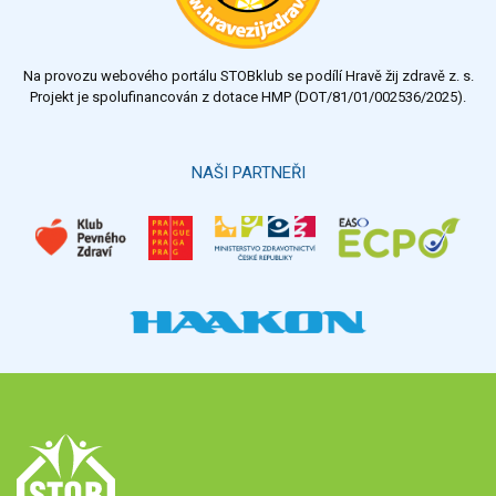
Na provozu webového portálu STOBklub se podílí Hravě žij zdravě z. s.
Projekt je spolufinancován z dotace HMP (DOT/81/01/002536/2025).
NAŠI PARTNEŘI