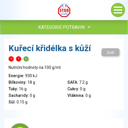
KATEGORIE POTRAVIN
Maso, drůbež, ryby, uzeniny
Kuřecí křidélka s kůží
Vejce
Zpět
Mléko
H
T
S
Mléčné výrobky
Nutriční hodnoty na 100 g/ml
Sýry
Energie:
930 kJ
Veganské a vegetariánské výrobky
Bílkoviny:
18 g
SAFA:
7.2 g
Tuky
Tuky:
16 g
Cukry:
0 g
Obiloviny, mouka, cereální výrobky
Sacharidy:
0 g
Vláknina:
0 g
Chléb, pečivo, křehké chleby, pufované výrobky
Sůl:
0.15 g
Přílohy
Ovoce
Ořechy, semena