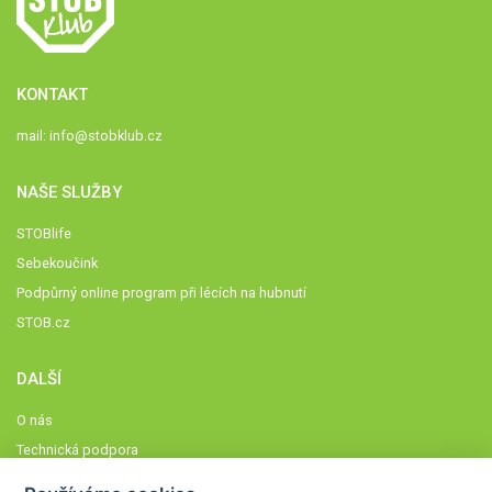
KONTAKT
mail:
info@stobklub.cz
NAŠE SLUŽBY
STOBlife
Sebekoučink
Podpůrný online program při lécích na hubnutí
STOB.cz
DALŠÍ
O nás
Technická podpora
Časté dotazy