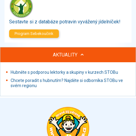
Zelenina
Brambory, luštěniny, houby
Sladkosti, slané výrobky
Sestavte si z databáze potravin vyvážený jídelníček!
Zmrzliny
Program Sebekoučink
Ochucovadla, přísady, sladidla
Sušené směsi
Polotovary, hotové pokrmy
AKTUALITY
Proteinové výrobky, doplňky stravy
Nápoje nealkoholické
Hubněte s podporou lektorky a skupiny v kurzech STOBu
Nápoje alkoholické
Chcete poradit s hubnutím? Najděte si odborníka STOBu ve
Restaurace, jídelny, hotová jídla
svém regionu
Fastfood
Studená kuchyně, lahůdkářské výrobky