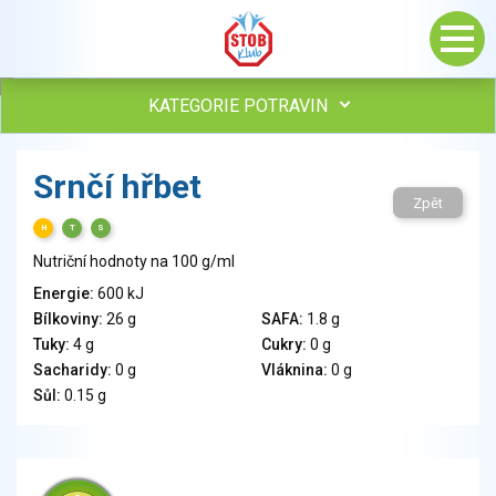
KATEGORIE POTRAVIN
Maso, drůbež, ryby, uzeniny
Srnčí hřbet
Vejce
Zpět
Mléko
H
T
S
Mléčné výrobky
Nutriční hodnoty na 100 g/ml
Sýry
Energie:
600 kJ
Veganské a vegetariánské výrobky
Bílkoviny:
26 g
SAFA:
1.8 g
Tuky
Tuky:
4 g
Cukry:
0 g
Obiloviny, mouka, cereální výrobky
Sacharidy:
0 g
Vláknina:
0 g
Chléb, pečivo, křehké chleby, pufované výrobky
Sůl:
0.15 g
Přílohy
Ovoce
Ořechy, semena