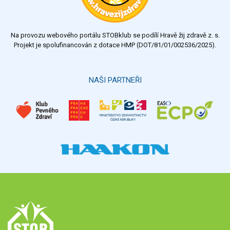
Na provozu webového portálu STOBklub se podílí Hravě žij zdravě z. s.
Projekt je spolufinancován z dotace HMP (DOT/81/01/002536/2025).
NAŠI PARTNEŘI