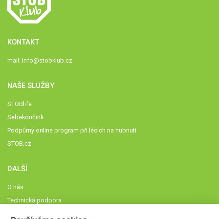
KONTAKT
mail:
info@stobklub.cz
NAŠE SLUŽBY
STOBlife
Sebekoučink
Podpůrný online program při lécích na hubnutí
STOB.cz
DALŠÍ
O nás
Technická podpora
Časté dotazy