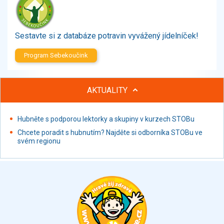
Zelenina
Brambory, luštěniny, houby
Sladkosti, slané výrobky
Sestavte si z databáze potravin vyvážený jídelníček!
Zmrzliny
Program Sebekoučink
Ochucovadla, přísady, sladidla
Sušené směsi
Polotovary, hotové pokrmy
AKTUALITY
Proteinové výrobky, doplňky stravy
Nápoje nealkoholické
Hubněte s podporou lektorky a skupiny v kurzech STOBu
Nápoje alkoholické
Chcete poradit s hubnutím? Najděte si odborníka STOBu ve
Restaurace, jídelny, hotová jídla
svém regionu
Fastfood
Studená kuchyně, lahůdkářské výrobky