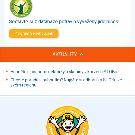
Zelenina
Brambory, luštěniny, houby
Sladkosti, slané výrobky
Sestavte si z databáze potravin vyvážený jídelníček!
Zmrzliny
Program Sebekoučink
Ochucovadla, přísady, sladidla
Sušené směsi
Polotovary, hotové pokrmy
AKTUALITY
Proteinové výrobky, doplňky stravy
Nápoje nealkoholické
Hubněte s podporou lektorky a skupiny v kurzech STOBu
Nápoje alkoholické
Chcete poradit s hubnutím? Najděte si odborníka STOBu ve
Restaurace, jídelny, hotová jídla
svém regionu
Fastfood
Studená kuchyně, lahůdkářské výrobky