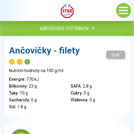
KATEGORIE POTRAVIN
Maso, drůbež, ryby, uzeniny
Ančovičky - filety
Vejce
Zpět
Mléko
H
T
S
Mléčné výrobky
Nutriční hodnoty na 100 g/ml
Sýry
Energie:
770 kJ
Veganské a vegetariánské výrobky
Bílkoviny:
23 g
SAFA:
2.8 g
Tuky
Tuky:
10 g
Cukry:
0 g
Obiloviny, mouka, cereální výrobky
Sacharidy:
0 g
Vláknina:
0 g
Chléb, pečivo, křehké chleby, pufované výrobky
Sůl:
1.8 g
Přílohy
Ovoce
Ořechy, semena