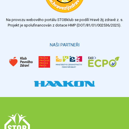
Na provozu webového portálu STOBklub se podílí Hravě žij zdravě z. s.
Projekt je spolufinancován z dotace HMP (DOT/81/01/002536/2025).
NAŠI PARTNEŘI