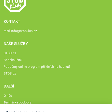
KONTAKT
mail:
info@stobklub.cz
NAŠE SLUŽBY
STOBlife
Sebekoučink
Podpůrný online program při lécích na hubnutí
STOB.cz
DALŠÍ
O nás
Technická podpora
Časté dotazy