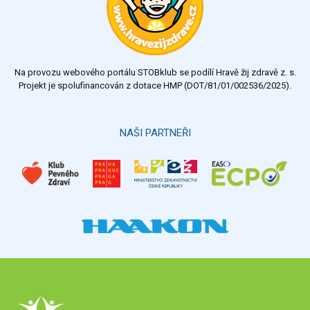
Na provozu webového portálu STOBklub se podílí Hravě žij zdravě z. s.
Projekt je spolufinancován z dotace HMP (DOT/81/01/002536/2025).
NAŠI PARTNEŘI