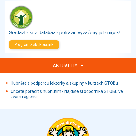
Zelenina
Brambory, luštěniny, houby
Sladkosti, slané výrobky
Zmrzliny
Sestavte si z databáze potravin vyvážený jídelníček!
Ochucovadla, přísady, sladidla
Sušené směsi
Program Sebekoučink
Polotovary, hotové pokrmy
Proteinové výrobky, doplňky stravy
AKTUALITY
Nápoje nealkoholické
Nápoje alkoholické
Restaurace, jídelny, hotová jídla
Hubněte s podporou lektorky a skupiny v kurzech STOBu
Fastfood
Chcete poradit s hubnutím? Najděte si odborníka STOBu ve
svém regionu
Studená kuchyně, lahůdkářské výrobky