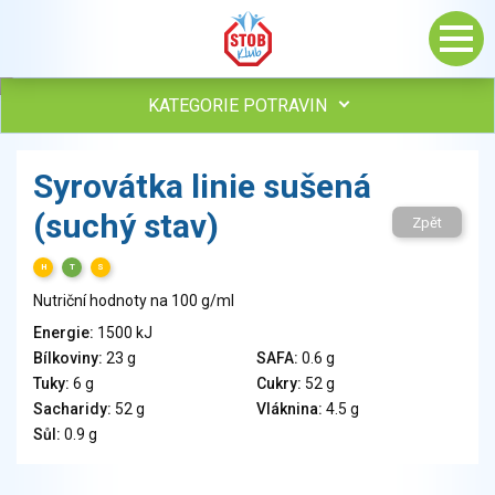
KATEGORIE POTRAVIN
Maso, drůbež, ryby, uzeniny
Syrovátka linie sušená
Vejce
(suchý stav)
Mléko
Zpět
Mléčné výrobky
H
T
S
Sýry
Nutriční hodnoty na 100 g/ml
Veganské a vegetariánské výrobky
Tuky
Energie:
1500 kJ
Bílkoviny:
23 g
SAFA:
0.6 g
Obiloviny, mouka, cereální výrobky
Tuky:
6 g
Cukry:
52 g
Chléb, pečivo, křehké chleby, pufované výrobky
Sacharidy:
52 g
Vláknina:
4.5 g
Přílohy
Sůl:
0.9 g
Ovoce
Ořechy, semena