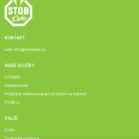
KONTAKT
mail:
info@stobklub.cz
NAŠE SLUŽBY
STOBlife
Sebekoučink
Podpůrný online program při lécích na hubnutí
STOB.cz
DALŠÍ
O nás
Technická podpora