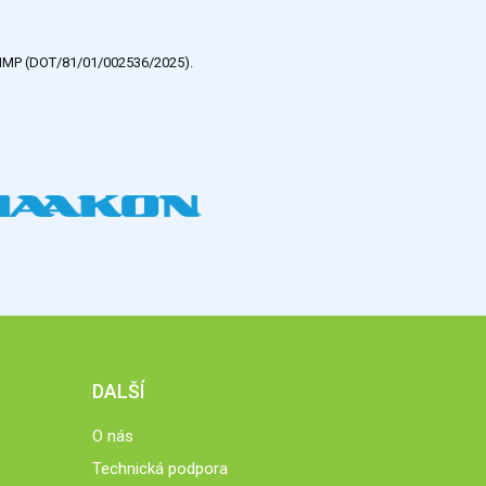
e HMP (DOT/81/01/002536/2025).
DALŠÍ
O nás
Technická podpora