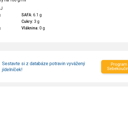
ty na 100 g/ml
kJ
g
SAFA:
6.1 g
Cukry:
3 g
g
Vláknina:
0 g
Sestavte si z databáze potravin vyvážený
Program
Sebekouči
jídelníček!