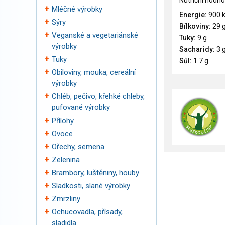
Nutriční hodno
Mléčné výrobky
Energie:
900 
Sýry
Bílkoviny:
29 
Veganské a vegetariánské
Tuky:
9 g
výrobky
Sacharidy:
3 
Tuky
Sůl:
1.7 g
Obiloviny, mouka, cereální
výrobky
Chléb, pečivo, křehké chleby,
pufované výrobky
Přílohy
Ovoce
Ořechy, semena
Zelenina
Brambory, luštěniny, houby
Sladkosti, slané výrobky
Zmrzliny
Ochucovadla, přísady,
sladidla