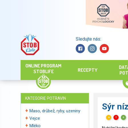
Sledujte nás:
Hledat
ONLINE PROGRAM
DAT
RECEPTY
STOBLIFE
POT
KATEGORIE POTRAVIN
Sýr ní
Maso, drůbež, ryby, uzeniny
Vejce
H
T
S
Mléko