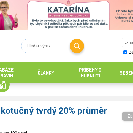
Zů
ABÁZE
PŘÍBĚHY O
ČLÁNKY
SEBE
RAVIN
HUBNUTÍ
zkotučný tvrdý 20% průměr
Zp