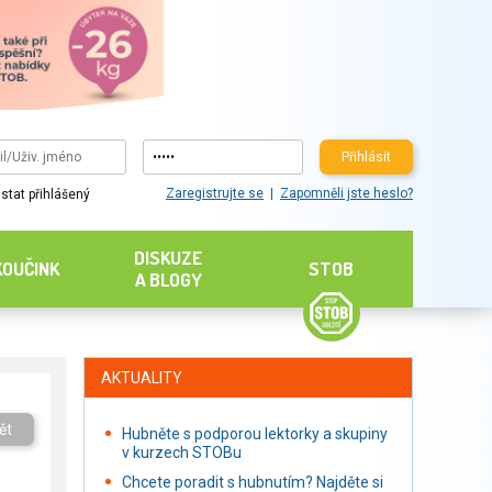
Přihlásit
Zaregistrujte se
Zapomněli jste heslo?
stat přihlášený
DISKUZE
KOUČINK
STOB
A BLOGY
AKTUALITY
ět
Hubněte s podporou lektorky a skupiny
v kurzech STOBu
Chcete poradit s hubnutím? Najděte si