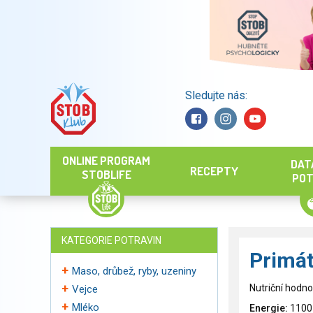
Sledujte nás:
Hledat
ONLINE PROGRAM
DAT
RECEPTY
STOBLIFE
POT
KATEGORIE POTRAVIN
Primát
Maso, drůbež, ryby, uzeniny
Nutriční hodno
Vejce
Mléko
Energie:
1100