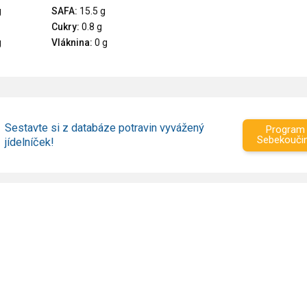
g
SAFA:
15.5 g
Cukry:
0.8 g
g
Vláknina:
0 g
Sestavte si z databáze potravin vyvážený
Program
Sebekouči
jídelníček!