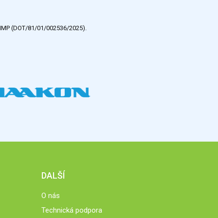
e HMP (DOT/81/01/002536/2025).
DALŠÍ
O nás
Technická podpora