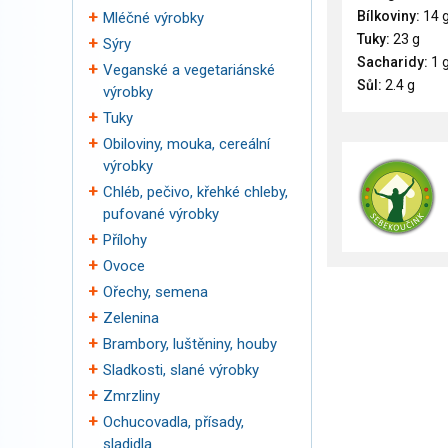
Bílkoviny:
14 
Mléčné výrobky
Tuky:
23 g
Sýry
Sacharidy:
1 
Veganské a vegetariánské
Sůl:
2.4 g
výrobky
Tuky
Obiloviny, mouka, cereální
výrobky
Chléb, pečivo, křehké chleby,
pufované výrobky
Přílohy
Ovoce
Ořechy, semena
Zelenina
Brambory, luštěniny, houby
Sladkosti, slané výrobky
Zmrzliny
Ochucovadla, přísady,
sladidla