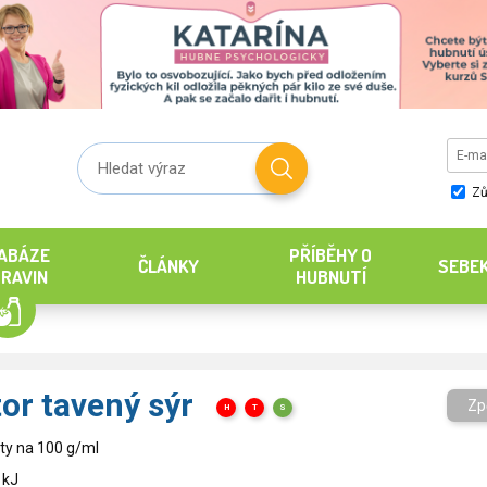
Zů
ABÁZE
PŘÍBĚHY O
ČLÁNKY
SEBE
RAVIN
HUBNUTÍ
or tavený sýr
Zp
H
T
S
ty na 100 g/ml
 kJ