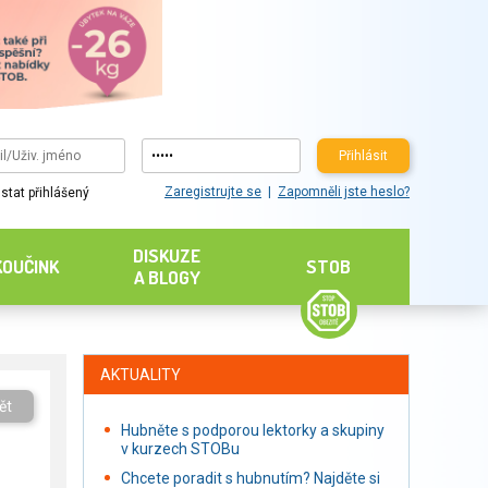
Přihlásit
Zaregistrujte se
Zapomněli jste heslo?
stat přihlášený
DISKUZE
KOUČINK
STOB
A BLOGY
AKTUALITY
ět
Hubněte s podporou lektorky a skupiny
v kurzech STOBu
Chcete poradit s hubnutím? Najděte si