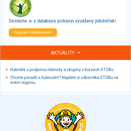
Zelenina
Brambory, luštěniny, houby
Sladkosti, slané výrobky
Sestavte si z databáze potravin vyvážený jídelníček!
Zmrzliny
Program Sebekoučink
Ochucovadla, přísady, sladidla
Sušené směsi
Polotovary, hotové pokrmy
AKTUALITY
Proteinové výrobky, doplňky stravy
Nápoje nealkoholické
Hubněte s podporou lektorky a skupiny v kurzech STOBu
Nápoje alkoholické
Chcete poradit s hubnutím? Najděte si odborníka STOBu ve
Restaurace, jídelny, hotová jídla
svém regionu
Fastfood
Studená kuchyně, lahůdkářské výrobky