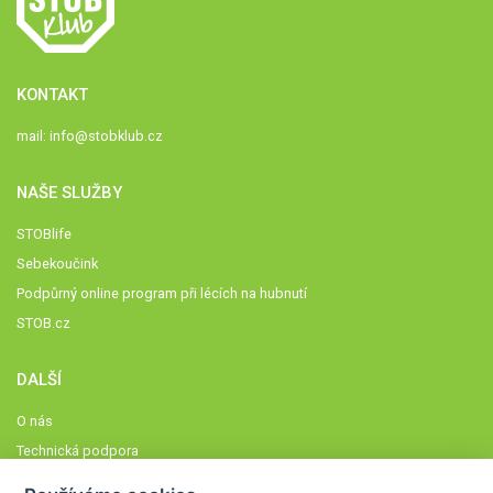
KONTAKT
mail:
info@stobklub.cz
NAŠE SLUŽBY
STOBlife
Sebekoučink
Podpůrný online program při lécích na hubnutí
STOB.cz
DALŠÍ
O nás
Technická podpora
Časté dotazy