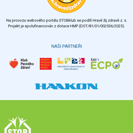
Na provozu webového portálu STOBklub se podílí Hravě žij zdravě z. s.
Projekt je spolufinancován z dotace HMP (DOT/81/01/002536/2025).
NAŠI PARTNEŘI