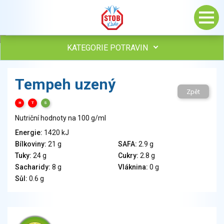
KATEGORIE POTRAVIN
Maso, drůbež, ryby, uzeniny
Tempeh uzený
Vejce
Zpět
Mléko
H
T
S
Mléčné výrobky
Nutriční hodnoty na 100 g/ml
Sýry
Energie:
1420 kJ
Veganské a vegetariánské výrobky
Bílkoviny:
21 g
SAFA:
2.9 g
Tuky
Tuky:
24 g
Cukry:
2.8 g
Obiloviny, mouka, cereální výrobky
Sacharidy:
8 g
Vláknina:
0 g
Chléb, pečivo, křehké chleby, pufované výrobky
Sůl:
0.6 g
Přílohy
Ovoce
Ořechy, semena