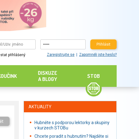
Přihlásit
Zaregistrujte se
Zapomněli jste heslo?
stat přihlášený
DISKUZE
KOUČINK
STOB
A BLOGY
AKTUALITY
ět
Hubněte s podporou lektorky a skupiny
v kurzech STOBu
Chcete poradit s hubnutím? Najděte si