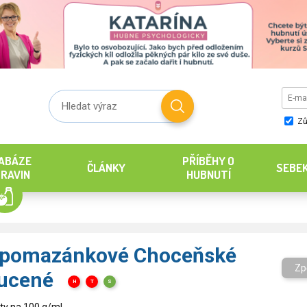
Zů
ABÁZE
PŘÍBĚHY O
ČLÁNKY
SEBE
RAVIN
HUBNUTÍ
 pomazánkové Choceňské
Zp
ucené
H
T
S