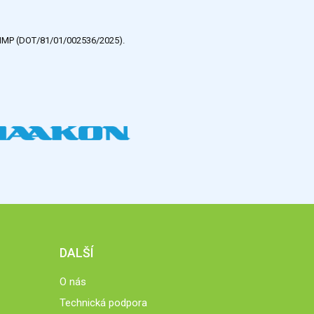
e HMP (DOT/81/01/002536/2025).
DALŠÍ
O nás
Technická podpora