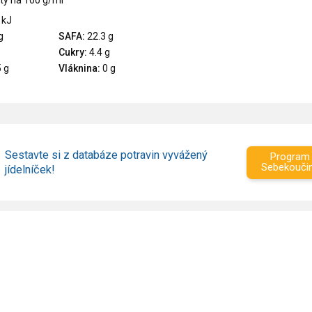
ty na 100 g/ml
 kJ
g
SAFA:
22.3 g
Cukry:
4.4 g
 g
Vláknina:
0 g
Sestavte si z databáze potravin vyvážený
Program
Sebekouči
jídelníček!