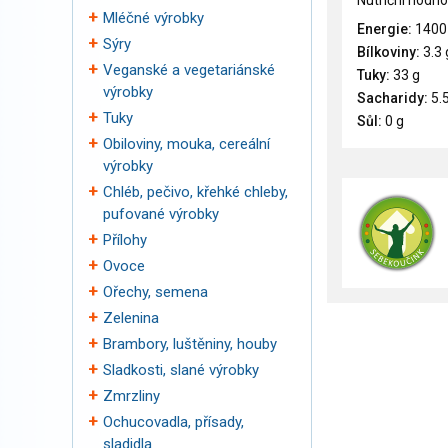
Nutriční hodno
Mléčné výrobky
Energie:
1400
Sýry
Bílkoviny:
3.3 
Veganské a vegetariánské
Tuky:
33 g
výrobky
Sacharidy:
5.5
Tuky
Sůl:
0 g
Obiloviny, mouka, cereální
výrobky
Chléb, pečivo, křehké chleby,
pufované výrobky
Přílohy
Ovoce
Ořechy, semena
Zelenina
Brambory, luštěniny, houby
Sladkosti, slané výrobky
Zmrzliny
Ochucovadla, přísady,
sladidla