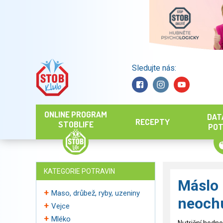
Sledujte nás:
Hledat
ONLINE PROGRAM
DAT
RECEPTY
STOBLIFE
POT
KATEGORIE POTRAVIN
Máslo
Maso, drůbež, ryby, uzeniny
neoch
Vejce
Mléko